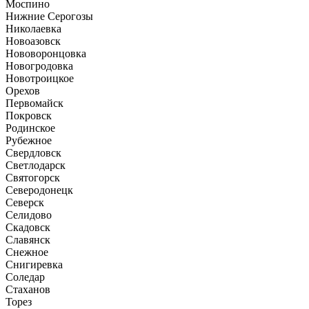
Моспино
Нижние Серогозы
Николаевка
Новоазовск
Нововоронцовка
Новогродовка
Новотроицкое
Орехов
Первомайск
Покровск
Родинское
Рубежное
Свердловск
Светлодарск
Святогорск
Северодонецк
Северск
Селидово
Скадовск
Славянск
Снежное
Снигиревка
Соледар
Стаханов
Торез