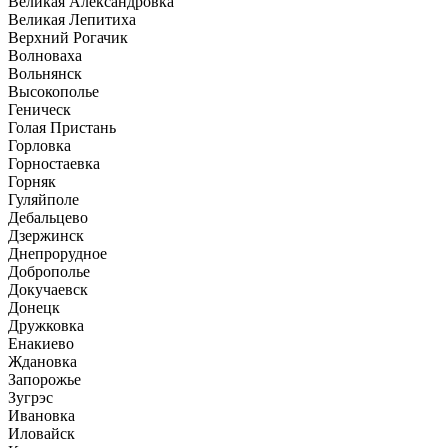
Великая Александровка
Великая Лепитиха
Верхний Рогачик
Волноваха
Вольнянск
Высокополье
Геническ
Голая Пристань
Горловка
Горностаевка
Горняк
Гуляйполе
Дебальцево
Дзержинск
Днепрорудное
Доброполье
Докучаевск
Донецк
Дружковка
Енакиево
Ждановка
Запорожье
Зугрэс
Ивановка
Иловайск