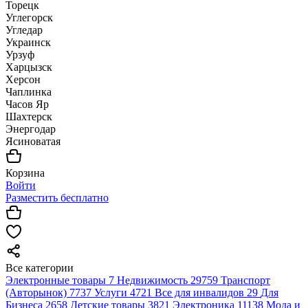
Торецк
Углегорск
Угледар
Украинск
Урзуф
Харцызск
Херсон
Чаплинка
Часов Яр
Шахтерск
Энергодар
Ясиноватая
Корзина
Войти
Разместить бесплатно
Все категории
Электронные товары
7
Недвижимость
29759
Транспорт
(Авторынок)
7737
Услуги
4721
Все для инвалидов
29
Для
Бизнеса
2658
Детские товары
3821
Электроника
11138
Мода и