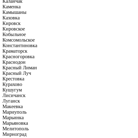
Каланчак
Каменка
Камышаны
Каховка
Кировск
Кировское
Кобыльное
Комсомольское
Константиновка
Краматорск
Красногоровка
Краснодон
Красный Лиман
Красный Луч
Крестовка
Курахово
Кушугум
Лисичанск
Луганск
Макеевка
Мариуполь
Марьинка
Марьяновка
Мелитополь
Мирноград