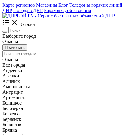
Карта регионов
Магазины
Блог
Телефоны горячих линий
ДНР
Погода в ДНР
Барахолка, объявления
Каталог
Выберите город
Отмена
Применить
Отмена
Все города
Авдеевка
Алешки
Алчевск
Амвросиевка
Антрацит
Артемовск
Белицкое
Белозерка
Беляевка
Бердянск
Берислав
Брянка