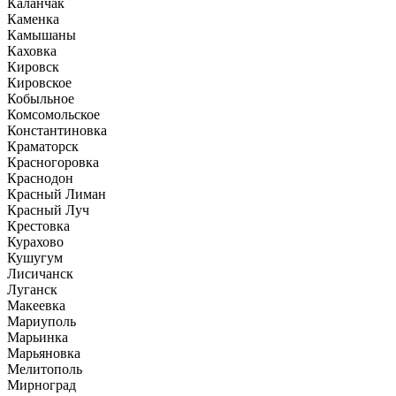
Каланчак
Каменка
Камышаны
Каховка
Кировск
Кировское
Кобыльное
Комсомольское
Константиновка
Краматорск
Красногоровка
Краснодон
Красный Лиман
Красный Луч
Крестовка
Курахово
Кушугум
Лисичанск
Луганск
Макеевка
Мариуполь
Марьинка
Марьяновка
Мелитополь
Мирноград