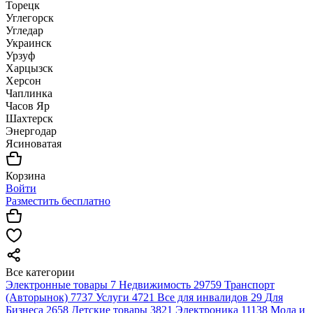
Торецк
Углегорск
Угледар
Украинск
Урзуф
Харцызск
Херсон
Чаплинка
Часов Яр
Шахтерск
Энергодар
Ясиноватая
Корзина
Войти
Разместить бесплатно
Все категории
Электронные товары
7
Недвижимость
29759
Транспорт
(Авторынок)
7737
Услуги
4721
Все для инвалидов
29
Для
Бизнеса
2658
Детские товары
3821
Электроника
11138
Мода и