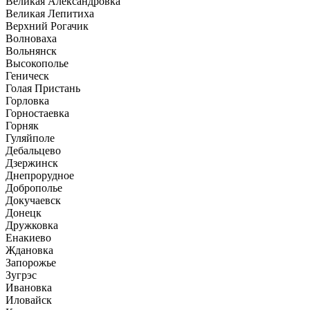
Великая Александровка
Великая Лепитиха
Верхний Рогачик
Волноваха
Вольнянск
Высокополье
Геническ
Голая Пристань
Горловка
Горностаевка
Горняк
Гуляйполе
Дебальцево
Дзержинск
Днепрорудное
Доброполье
Докучаевск
Донецк
Дружковка
Енакиево
Ждановка
Запорожье
Зугрэс
Ивановка
Иловайск