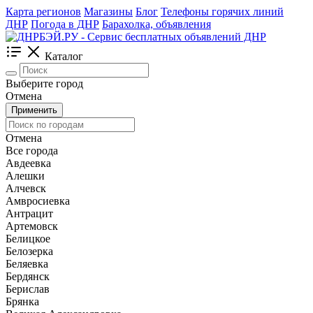
Карта регионов
Магазины
Блог
Телефоны горячих линий
ДНР
Погода в ДНР
Барахолка, объявления
Каталог
Выберите город
Отмена
Применить
Отмена
Все города
Авдеевка
Алешки
Алчевск
Амвросиевка
Антрацит
Артемовск
Белицкое
Белозерка
Беляевка
Бердянск
Берислав
Брянка