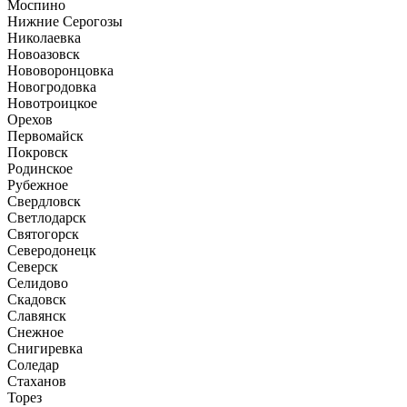
Моспино
Нижние Серогозы
Николаевка
Новоазовск
Нововоронцовка
Новогродовка
Новотроицкое
Орехов
Первомайск
Покровск
Родинское
Рубежное
Свердловск
Светлодарск
Святогорск
Северодонецк
Северск
Селидово
Скадовск
Славянск
Снежное
Снигиревка
Соледар
Стаханов
Торез