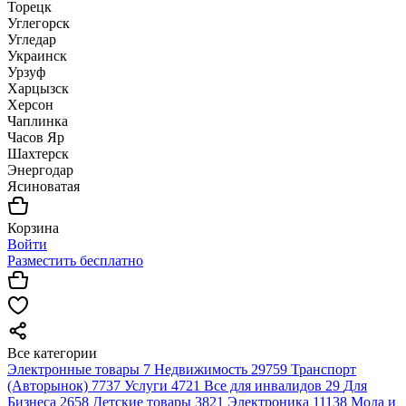
Торецк
Углегорск
Угледар
Украинск
Урзуф
Харцызск
Херсон
Чаплинка
Часов Яр
Шахтерск
Энергодар
Ясиноватая
Корзина
Войти
Разместить бесплатно
Все категории
Электронные товары
7
Недвижимость
29759
Транспорт
(Авторынок)
7737
Услуги
4721
Все для инвалидов
29
Для
Бизнеса
2658
Детские товары
3821
Электроника
11138
Мода и