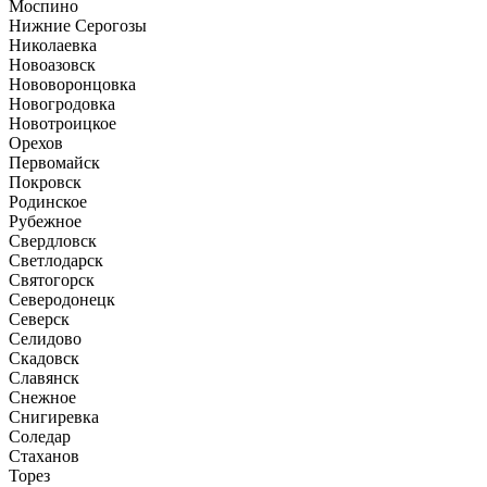
Моспино
Нижние Серогозы
Николаевка
Новоазовск
Нововоронцовка
Новогродовка
Новотроицкое
Орехов
Первомайск
Покровск
Родинское
Рубежное
Свердловск
Светлодарск
Святогорск
Северодонецк
Северск
Селидово
Скадовск
Славянск
Снежное
Снигиревка
Соледар
Стаханов
Торез