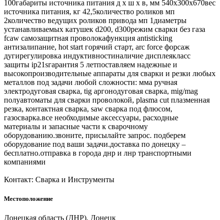
100габариты источника питания д х ш х в, мм 540х300х670вес
источника питания, кг 42,5количество роликов мп
2количество ведущих роликов привода мп 1диаметры
устанавливаемых катушек d200, d300режим сварки без газа
fcaw самозащитная проволокафункция antisticking
антизалипание, hot start горячий старт, arc force форсаж
дугирегулировка индуктивностиналичие дисплеякласс
защиты ip21sгарантия 5 летпоставляем надежные и
высокопроизводительные аппараты для сварки и резки любых
металлов под задачи любой сложности: мма ручная
электродуговая сварка, tig аргонодуговая сварка, mig/mag
полуавтоматы для сварки проволокой, plasma cut плазменная
резка, контактная сварка, saw сварка под флюсом,
газосварка.все необходимые аксессуары, расходные
материалы и запасные части к сварочному
оборудованию.звоните, присылайте запрос. подберем
оборудование под ваши задачи.доставка по донецку –
бесплатно.отправка в города днр и лнр транспортными
компаниями
Контакт: Сварка и Инструменты
Местоположение
Донецкая область (ДНР), Донецк