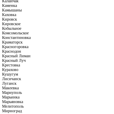
Каланчак
Каменка
Камышаны
Каховка
Кировск
Кировское
Кобыльное
Комсомольское
Константиновка
Краматорск
Красногоровка
Краснодон
Красный Лиман
Красный Луч
Крестовка
Курахово
Кушугум
Лисичанск
Луганск
Макеевка
Мариуполь
Марьинка
Марьяновка
Мелитополь
Мирноград