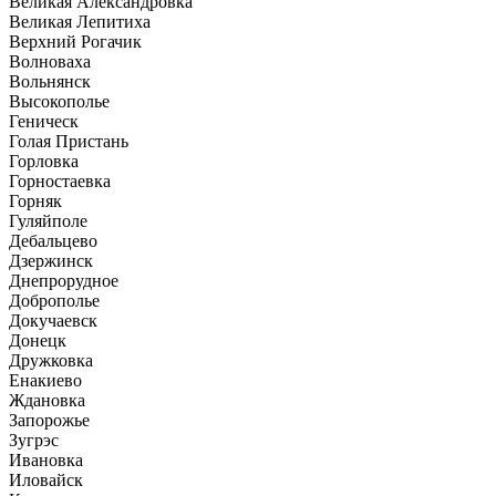
Великая Александровка
Великая Лепитиха
Верхний Рогачик
Волноваха
Вольнянск
Высокополье
Геническ
Голая Пристань
Горловка
Горностаевка
Горняк
Гуляйполе
Дебальцево
Дзержинск
Днепрорудное
Доброполье
Докучаевск
Донецк
Дружковка
Енакиево
Ждановка
Запорожье
Зугрэс
Ивановка
Иловайск