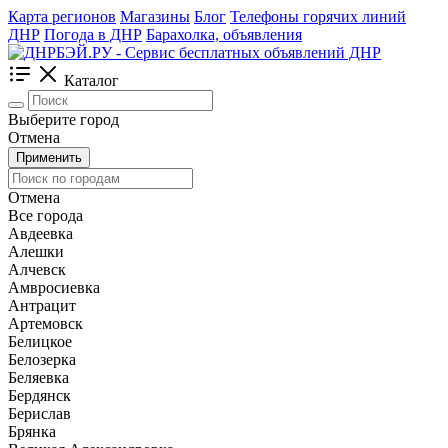
Карта регионов
Магазины
Блог
Телефоны горячих линий
ДНР
Погода в ДНР
Барахолка, объявления
Каталог
Выберите город
Отмена
Применить
Отмена
Все города
Авдеевка
Алешки
Алчевск
Амвросиевка
Антрацит
Артемовск
Белицкое
Белозерка
Беляевка
Бердянск
Берислав
Брянка