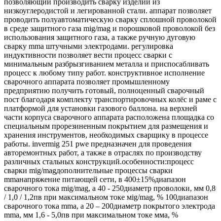
позволяющий производить сварку изделий из
низкоуглеродистой и легированной стали. аппарат позволяет
проводить полуавтоматическую сварку сплошной проволокой
в среде защитного газа mig/mag и порошковой проволокой без
использования защитного газа, а также ручную дуговую
сварку mma штучными электродами. регулировка
индуктивности позволяет вести процесс сварки с
минимальным разбрызгиванием металла и приспосабливать
процесс к любому типу работ. конструктивное исполнение
сварочного аппарата позволяет промышленному
предприятию получить готовый, полноценный сварочный
пост благодаря комплекту транспортировочных колёс и раме с
платформой для установки газового баллона. на верхней
части корпуса сварочного аппарата расположена площадка со
специальным прорезиненным покрытием для размещения и
хранения инструментов, необходимых сварщику в процессе
работы. invermig 251 pwe предназначен для проведения
авторемонтных работ, а также в отраслях по производству
различных стальных конструкций.особенности:процесс
сварки mig/magдополнительные процессы сварки
mmaнапряжение питающей сети, в 400±15%диапазон
сварочного тока mig/mag, а 40 - 250диаметр проволоки, мм 0,8
/ 1,0 / 1,2пв при максимальном токе мig/mag, % 100диапазон
сварочного тока mma, а 20 – 200диаметр покрытого электрода
mma, мм 1,6 - 5,0пв при максимальном токе мма, %