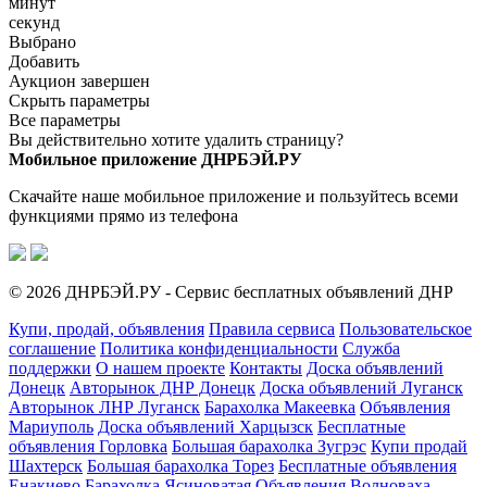
минут
секунд
Выбрано
Добавить
Аукцион завершен
Скрыть параметры
Все параметры
Вы действительно хотите удалить страницу?
Мобильное приложение ДНРБЭЙ.РУ
Скачайте наше мобильное приложение и пользуйтесь всеми
функциями прямо из телефона
© 2026 ДНРБЭЙ.РУ - Сервис бесплатных объявлений ДНР
Купи, продай, объявления
Правила сервиса
Пользовательское
соглашение
Политика конфиденциальности
Служба
поддержки
О нашем проекте
Контакты
Доска объявлений
Донецк
Авторынок ДНР Донецк
Доска объявлений Луганск
Авторынок ЛНР Луганск
Барахолка Макеевка
Объявления
Мариуполь
Доска объявлений Харцызск
Бесплатные
объявления Горловка
Большая барахолка Зугрэс
Купи продай
Шахтерск
Большая барахолка Торез
Бесплатные объявления
Енакиево
Барахолка Ясиноватая
Объявления Волноваха