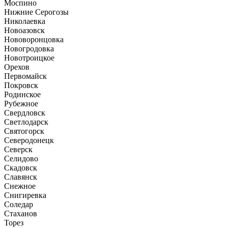
Моспино
Нижние Серогозы
Николаевка
Новоазовск
Нововоронцовка
Новогродовка
Новотроицкое
Орехов
Первомайск
Покровск
Родинское
Рубежное
Свердловск
Светлодарск
Святогорск
Северодонецк
Северск
Селидово
Скадовск
Славянск
Снежное
Снигиревка
Соледар
Стаханов
Торез