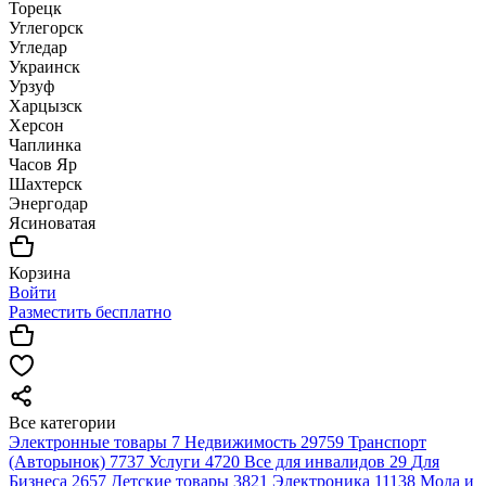
Торецк
Углегорск
Угледар
Украинск
Урзуф
Харцызск
Херсон
Чаплинка
Часов Яр
Шахтерск
Энергодар
Ясиноватая
Корзина
Войти
Разместить бесплатно
Все категории
Электронные товары
7
Недвижимость
29759
Транспорт
(Авторынок)
7737
Услуги
4720
Все для инвалидов
29
Для
Бизнеса
2657
Детские товары
3821
Электроника
11138
Мода и