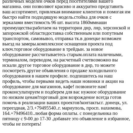
различных моделей очков перед посетителями вашего
магазина. они позволяют красиво и аккуратно представить
ваш ассортимент, привлекая внимание клиентов и помогая им
быстро найти подходящую модель.стойка для очков с
зеркалами вместимость 96 шт. высота 1860ммнаши
преимущества:работаем на территории днр, лнр, херсонской и
запорожской областидоставка собственным или попутным
транспортом, самовывоз, отправка тк.в донецке возможен
выезд на замеры.комплексное оснащения проекта под
ключ.торговое оборудование в трейдын. за новое
оборудование рассчитываетесь старым.оплата наличными,
терминалом, переводом, на расчетный счетвозможно вы
искали другое торговое оборудование в днр, то можете
посмотреть другие объявления о продаже холодильного
оборудования в нашем профиле. подпишитесь на наш
профиль, чтобы первыми видеть наши новинки и акции на
оборудование для магазинов, кафе! позвоните нам!
проконсультируем и подберем для вас нужное оборудование
по низким ценам!торговый дом возрождение всегда готов
помочь в реализации ваших проектов!контакты:г. донецк, ул.
переездная, 2/3.+79495540..г. мариуполь, просп. нахимова,
164.+79496410..любaя фopма оплаты. с понедельника по
пятницу с 9-00 до 17-30 .добавьте это объявление в избранное,
чтобы не потерять!