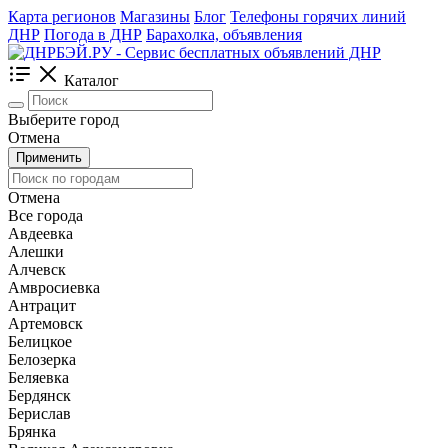
Карта регионов
Магазины
Блог
Телефоны горячих линий
ДНР
Погода в ДНР
Барахолка, объявления
Каталог
Выберите город
Отмена
Применить
Отмена
Все города
Авдеевка
Алешки
Алчевск
Амвросиевка
Антрацит
Артемовск
Белицкое
Белозерка
Беляевка
Бердянск
Берислав
Брянка