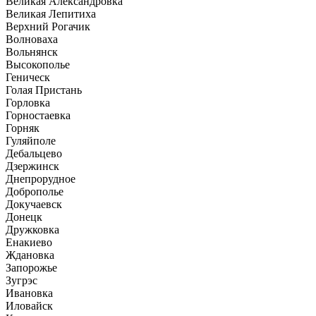
Великая Александровка
Великая Лепитиха
Верхний Рогачик
Волноваха
Вольнянск
Высокополье
Геническ
Голая Пристань
Горловка
Горностаевка
Горняк
Гуляйполе
Дебальцево
Дзержинск
Днепрорудное
Доброполье
Докучаевск
Донецк
Дружковка
Енакиево
Ждановка
Запорожье
Зугрэс
Ивановка
Иловайск