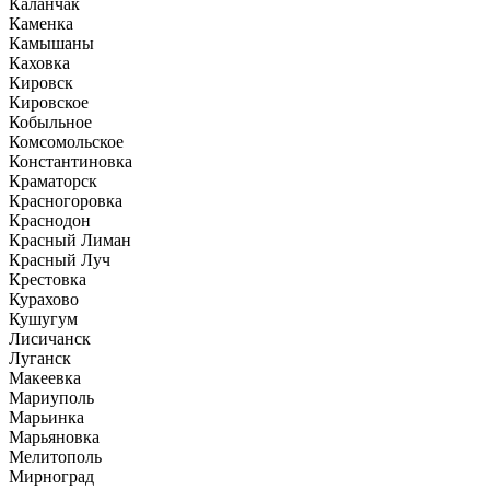
Каланчак
Каменка
Камышаны
Каховка
Кировск
Кировское
Кобыльное
Комсомольское
Константиновка
Краматорск
Красногоровка
Краснодон
Красный Лиман
Красный Луч
Крестовка
Курахово
Кушугум
Лисичанск
Луганск
Макеевка
Мариуполь
Марьинка
Марьяновка
Мелитополь
Мирноград