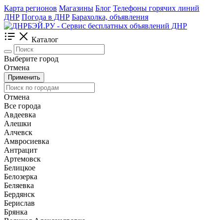
Карта регионов
Магазины
Блог
Телефоны горячих линий
ДНР
Погода в ДНР
Барахолка, объявления
Каталог
Выберите город
Отмена
Применить
Отмена
Все города
Авдеевка
Алешки
Алчевск
Амвросиевка
Антрацит
Артемовск
Белицкое
Белозерка
Беляевка
Бердянск
Берислав
Брянка