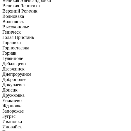
Великая Александровка
Великая Лепитиха
Верхний Рогачик
Волноваха
Вольнянск
Высокополье
Геническ
Голая Пристань
Горловка
Горностаевка
Горняк
Гуляйполе
Дебальцево
Дзержинск
Днепрорудное
Доброполье
Докучаевск
Донецк
Дружковка
Енакиево
Ждановка
Запорожье
Зугрэс
Ивановка
Иловайск