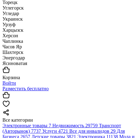
Торецк
Углегорск
Угледар
Украинск
Урзуф
Харцызск
Херсон
Чаплинка
Часов Яр
Шахтерск
Энергодар
Ясиноватая
Корзина
Войти
Разместить бесплатно
Все категории
Электронные товары
7
Недвижимость
29759
Транспорт
(Авторынок)
7737
Услуги
4721
Все для инвалидов
29
Для
Бизнеса
2657
Детские товары
3821
Электроника
11138
Мода и