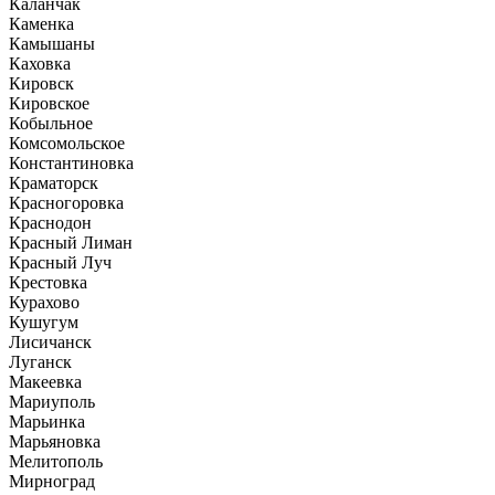
Каланчак
Каменка
Камышаны
Каховка
Кировск
Кировское
Кобыльное
Комсомольское
Константиновка
Краматорск
Красногоровка
Краснодон
Красный Лиман
Красный Луч
Крестовка
Курахово
Кушугум
Лисичанск
Луганск
Макеевка
Мариуполь
Марьинка
Марьяновка
Мелитополь
Мирноград