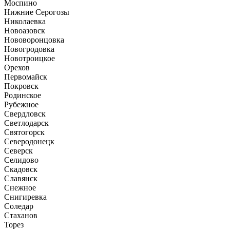
Моспино
Нижние Серогозы
Николаевка
Новоазовск
Нововоронцовка
Новогродовка
Новотроицкое
Орехов
Первомайск
Покровск
Родинское
Рубежное
Свердловск
Светлодарск
Святогорск
Северодонецк
Северск
Селидово
Скадовск
Славянск
Снежное
Снигиревка
Соледар
Стаханов
Торез