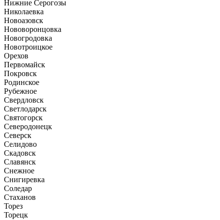
Нижние Серогозы
Николаевка
Новоазовск
Нововоронцовка
Новогродовка
Новотроицкое
Орехов
Первомайск
Покровск
Родинское
Рубежное
Свердловск
Светлодарск
Святогорск
Северодонецк
Северск
Селидово
Скадовск
Славянск
Снежное
Снигиревка
Соледар
Стаханов
Торез
Торецк