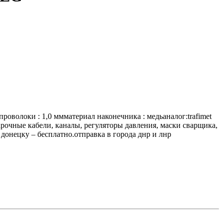
роволоки : 1,0 ммматериал наконечника : медьаналог:trafimet
арочные кабели, каналы, регуляторы давления, маски сварщика,
 донецку – бесплатно.отправка в города днр и лнр