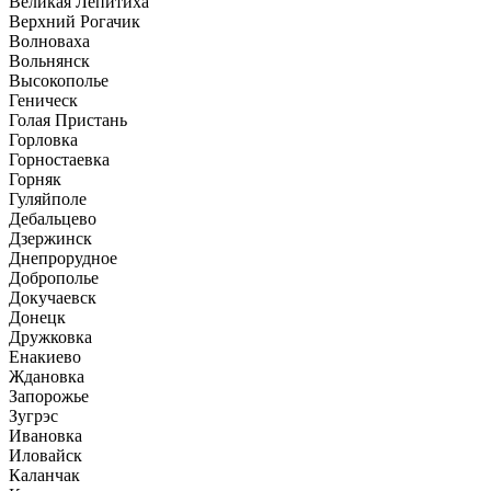
Великая Лепитиха
Верхний Рогачик
Волноваха
Вольнянск
Высокополье
Геническ
Голая Пристань
Горловка
Горностаевка
Горняк
Гуляйполе
Дебальцево
Дзержинск
Днепрорудное
Доброполье
Докучаевск
Донецк
Дружковка
Енакиево
Ждановка
Запорожье
Зугрэс
Ивановка
Иловайск
Каланчак