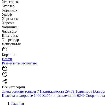
Углегорск
Угледар
Украинск
Урзуф
Харцызск
Херсон
Чаплинка
Часов Яр
Шахтерск
Энергодар
Ясиноватая
Корзина
Войти
Разместить бесплатно
Все категории
Электронные товары
7
Недвижимость
29759
Транспорт (Автор
Красота и здоровье
1406
Хобби и развлечения
6240
Спорт и от
Главная