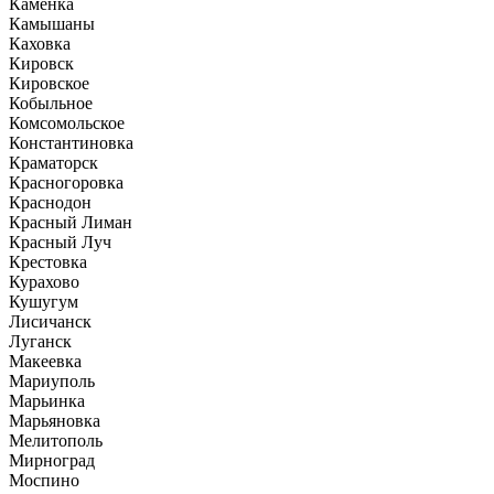
Каменка
Камышаны
Каховка
Кировск
Кировское
Кобыльное
Комсомольское
Константиновка
Краматорск
Красногоровка
Краснодон
Красный Лиман
Красный Луч
Крестовка
Курахово
Кушугум
Лисичанск
Луганск
Макеевка
Мариуполь
Марьинка
Марьяновка
Мелитополь
Мирноград
Моспино