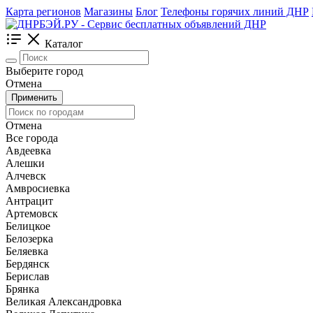
Карта регионов
Магазины
Блог
Телефоны горячих линий ДНР
Каталог
Выберите город
Отмена
Применить
Отмена
Все города
Авдеевка
Алешки
Алчевск
Амвросиевка
Антрацит
Артемовск
Белицкое
Белозерка
Беляевка
Бердянск
Берислав
Брянка
Великая Александровка