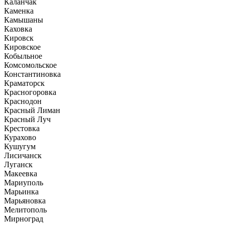
Каланчак
Каменка
Камышаны
Каховка
Кировск
Кировское
Кобыльное
Комсомольское
Константиновка
Краматорск
Красногоровка
Краснодон
Красный Лиман
Красный Луч
Крестовка
Курахово
Кушугум
Лисичанск
Луганск
Макеевка
Мариуполь
Марьинка
Марьяновка
Мелитополь
Мирноград