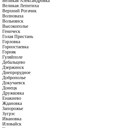
Великая Александровка
Великая Лепитиха
Верхний Рогачик
Волноваха
Вольнянск
Высокополье
Геническ
Голая Пристань
Горловка
Горностаевка
Горняк
Гуляйполе
Дебальцево
Дзержинск
Днепрорудное
Доброполье
Докучаевск
Донецк
Дружковка
Енакиево
Ждановка
Запорожье
Зугрэс
Ивановка
Иловайск