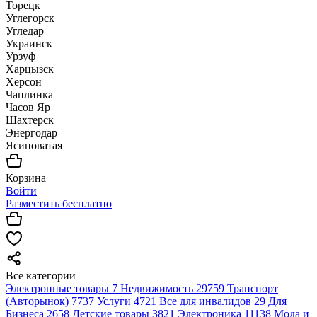
Торецк
Углегорск
Угледар
Украинск
Урзуф
Харцызск
Херсон
Чаплинка
Часов Яр
Шахтерск
Энергодар
Ясиноватая
Корзина
Войти
Разместить бесплатно
Все категории
Электронные товары
7
Недвижимость
29759
Транспорт
(Авторынок)
7737
Услуги
4721
Все для инвалидов
29
Для
Бизнеса
2658
Детские товары
3821
Электроника
11138
Мода и