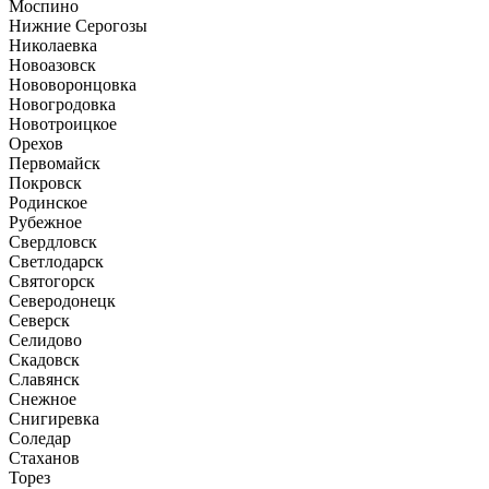
Моспино
Нижние Серогозы
Николаевка
Новоазовск
Нововоронцовка
Новогродовка
Новотроицкое
Орехов
Первомайск
Покровск
Родинское
Рубежное
Свердловск
Светлодарск
Святогорск
Северодонецк
Северск
Селидово
Скадовск
Славянск
Снежное
Снигиревка
Соледар
Стаханов
Торез