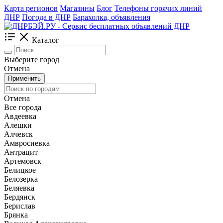
Карта регионов
Магазины
Блог
Телефоны горячих линий
ДНР
Погода в ДНР
Барахолка, объявления
Каталог
Выберите город
Отмена
Применить
Отмена
Все города
Авдеевка
Алешки
Алчевск
Амвросиевка
Антрацит
Артемовск
Белицкое
Белозерка
Беляевка
Бердянск
Берислав
Брянка