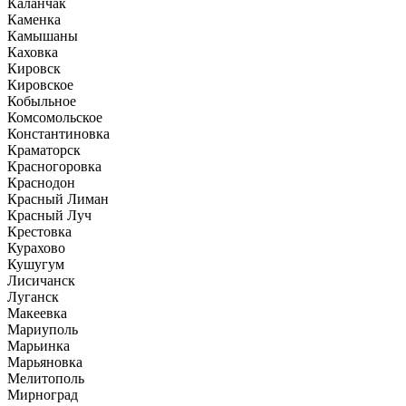
Каланчак
Каменка
Камышаны
Каховка
Кировск
Кировское
Кобыльное
Комсомольское
Константиновка
Краматорск
Красногоровка
Краснодон
Красный Лиман
Красный Луч
Крестовка
Курахово
Кушугум
Лисичанск
Луганск
Макеевка
Мариуполь
Марьинка
Марьяновка
Мелитополь
Мирноград