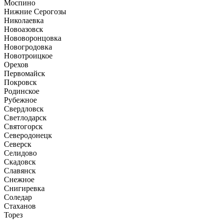
Моспино
Нижние Серогозы
Николаевка
Новоазовск
Нововоронцовка
Новогродовка
Новотроицкое
Орехов
Первомайск
Покровск
Родинское
Рубежное
Свердловск
Светлодарск
Святогорск
Северодонецк
Северск
Селидово
Скадовск
Славянск
Снежное
Снигиревка
Соледар
Стаханов
Торез