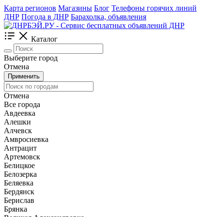
Карта регионов
Магазины
Блог
Телефоны горячих линий
ДНР
Погода в ДНР
Барахолка, объявления
Каталог
Выберите город
Отмена
Применить
Отмена
Все города
Авдеевка
Алешки
Алчевск
Амвросиевка
Антрацит
Артемовск
Белицкое
Белозерка
Беляевка
Бердянск
Берислав
Брянка