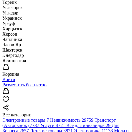
Торецк
Углегорск
Угледар
Украинск
Урзуф
Харцызск
Херсон
Чаплинка
Часов Яр
Шахтерск
Энергодар
Ясиноватая
Корзина
Войти
Разместить бесплатно
Все категории
Электронные товары
7
Недвижимость
29759
Транспорт
(Авторынок)
7737
Услуги
4721
Все для инвалидов
29
Для
Бизнеса
2657
Детские товары
3821
Электроника
11138
Мода и