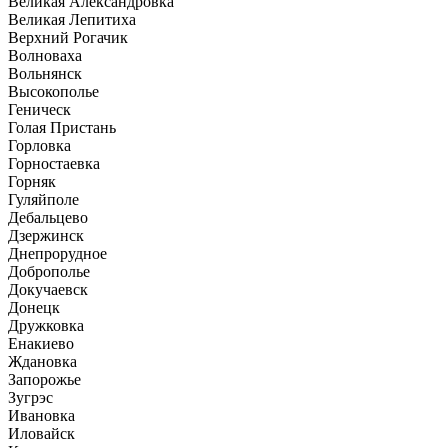
Великая Александровка
Великая Лепитиха
Верхний Рогачик
Волноваха
Вольнянск
Высокополье
Геническ
Голая Пристань
Горловка
Горностаевка
Горняк
Гуляйполе
Дебальцево
Дзержинск
Днепрорудное
Доброполье
Докучаевск
Донецк
Дружковка
Енакиево
Ждановка
Запорожье
Зугрэс
Ивановка
Иловайск