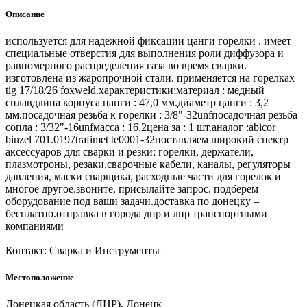
Описание
используется для надежной фиксации цанги горелки . имеет
специальные отверстия для выполнения роли диффузора и
равномерного распределения газа во время сварки.
изготовлена из жаропрочной стали. применяется на горелках
tig 17/18/26 foxweld.характеристики:материал : медный
сплавдлина корпуса цанги : 47,0 мм.диаметр цанги : 3,2
мм.посадочная резьба к горелки : 3/8"-32unfпосадочная резьба
сопла : 3/32"-16unfмасса : 16,2цена за : 1 шт.аналог :abicor
binzel 701.0197trafimet te0001-32поставляем широкий спектр
аксессуаров для сварки и резки: горелки, держатели,
плазмотроны, резаки,сварочные кабели, каналы, регуляторы
давления, маски сварщика, расходные части для горелок и
многое другое.звоните, присылайте запрос. подберем
оборудование под ваши задачи.доставка по донецку –
бесплатно.отправка в города днр и лнр транспортными
компаниями
Контакт: Сварка и Инструменты
Местоположение
Донецкая область (ДНР), Донецк