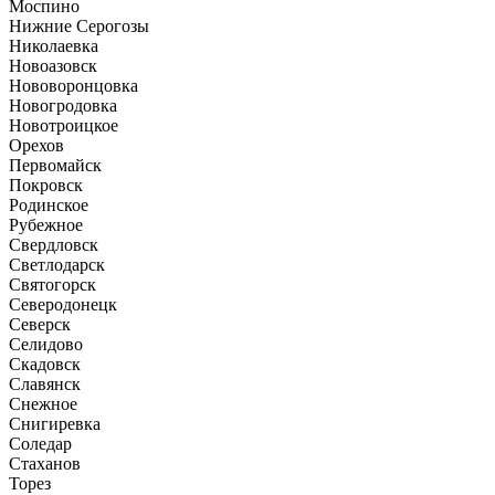
Моспино
Нижние Серогозы
Николаевка
Новоазовск
Нововоронцовка
Новогродовка
Новотроицкое
Орехов
Первомайск
Покровск
Родинское
Рубежное
Свердловск
Светлодарск
Святогорск
Северодонецк
Северск
Селидово
Скадовск
Славянск
Снежное
Снигиревка
Соледар
Стаханов
Торез