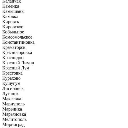
Каланчак
Каменка
Камышаны
Каховка
Кировск
Кировское
Кобыльное
Комсомольское
Константиновка
Краматорск
Красногоровка
Краснодон
Красный Лиман
Красный Луч
Крестовка
Курахово
Кушугум
Лисичанск
Луганск
Макеевка
Мариуполь
Марьинка
Марьяновка
Мелитополь
Мирноград