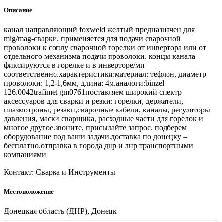
Описание
канал направляющий foxweld желтый предназначен для
mig/mag-сварки. применяется для подачи сварочной
проволоки к соплу сварочной горелки от инвертора или от
отдельного механизма подачи проволоки. концы канала
фиксируются в горелке и в инверторе/мп
соответственно.характеристики:материал: тефлон, диаметр
проволоки: 1,2-1,6мм, длина: 4м.аналоги:binzel
126.0042trafimet gm0761поставляем широкий спектр
аксессуаров для сварки и резки: горелки, держатели,
плазмотроны, резаки,сварочные кабели, каналы, регуляторы
давления, маски сварщика, расходные части для горелок и
многое другое.звоните, присылайте запрос. подберем
оборудование под ваши задачи.доставка по донецку –
бесплатно.отправка в города днр и лнр транспортными
компаниями
Контакт: Сварка и Инструменты
Местоположение
Донецкая область (ДНР), Донецк