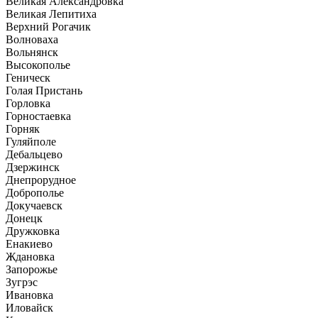
Великая Александровка
Великая Лепитиха
Верхний Рогачик
Волноваха
Вольнянск
Высокополье
Геническ
Голая Пристань
Горловка
Горностаевка
Горняк
Гуляйполе
Дебальцево
Дзержинск
Днепрорудное
Доброполье
Докучаевск
Донецк
Дружковка
Енакиево
Ждановка
Запорожье
Зугрэс
Ивановка
Иловайск