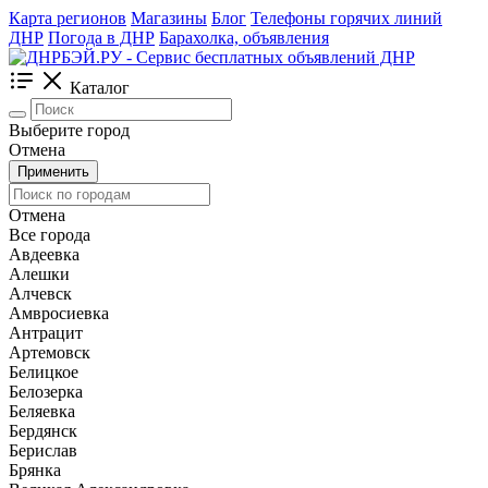
Карта регионов
Магазины
Блог
Телефоны горячих линий
ДНР
Погода в ДНР
Барахолка, объявления
Каталог
Выберите город
Отмена
Применить
Отмена
Все города
Авдеевка
Алешки
Алчевск
Амвросиевка
Антрацит
Артемовск
Белицкое
Белозерка
Беляевка
Бердянск
Берислав
Брянка