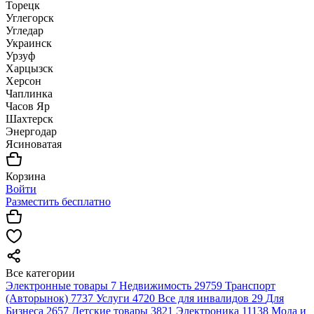
Торецк
Углегорск
Угледар
Украинск
Урзуф
Харцызск
Херсон
Чаплинка
Часов Яр
Шахтерск
Энергодар
Ясиноватая
Корзина
Войти
Разместить бесплатно
Все категории
Электронные товары
7
Недвижимость
29759
Транспорт
(Авторынок)
7737
Услуги
4720
Все для инвалидов
29
Для
Бизнеса
2657
Детские товары
3821
Электроника
11138
Мода и