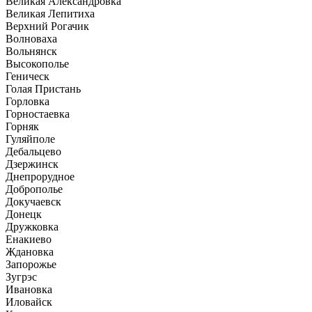
Великая Александровка
Великая Лепитиха
Верхний Рогачик
Волноваха
Вольнянск
Высокополье
Геническ
Голая Пристань
Горловка
Горностаевка
Горняк
Гуляйполе
Дебальцево
Дзержинск
Днепрорудное
Доброполье
Докучаевск
Донецк
Дружковка
Енакиево
Ждановка
Запорожье
Зугрэс
Ивановка
Иловайск