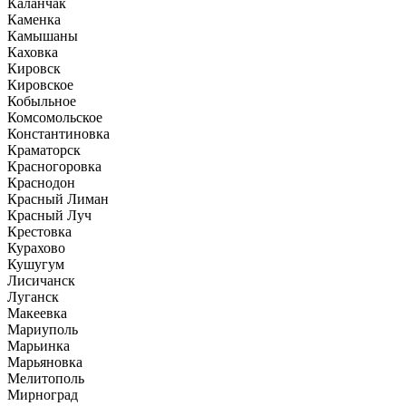
Каланчак
Каменка
Камышаны
Каховка
Кировск
Кировское
Кобыльное
Комсомольское
Константиновка
Краматорск
Красногоровка
Краснодон
Красный Лиман
Красный Луч
Крестовка
Курахово
Кушугум
Лисичанск
Луганск
Макеевка
Мариуполь
Марьинка
Марьяновка
Мелитополь
Мирноград