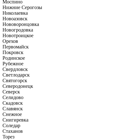
Моспино
Нижние Серогозы
Николаевка
Новоазовск
Нововоронцовка
Новогродовка
Новотроицкое
Орехов
Первомайск
Покровск
Родинское
Рубежное
Свердловск
Светлодарск
Святогорск
Северодонецк
Северск
Селидово
Скадовск
Славянск
Снежное
Снигиревка
Соледар
Стаханов
Торез