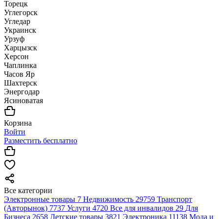
Торецк
Углегорск
Угледар
Украинск
Урзуф
Харцызск
Херсон
Чаплинка
Часов Яр
Шахтерск
Энергодар
Ясиноватая
Корзина
Войти
Разместить бесплатно
Все категории
Электронные товары
7
Недвижимость
29759
Транспорт
(Авторынок)
7737
Услуги
4720
Все для инвалидов
29
Для
Бизнеса
2658
Детские товары
3821
Электроника
11138
Мода и