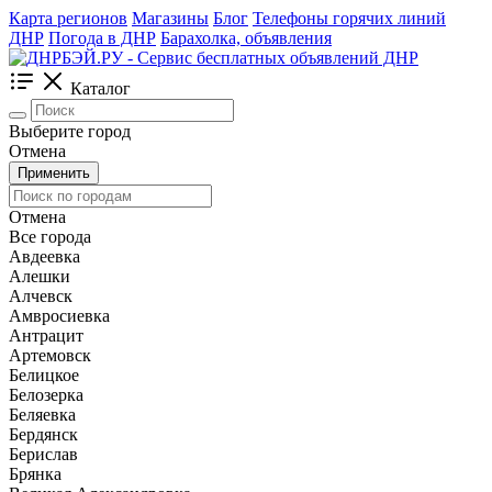
Карта регионов
Магазины
Блог
Телефоны горячих линий
ДНР
Погода в ДНР
Барахолка, объявления
Каталог
Выберите город
Отмена
Применить
Отмена
Все города
Авдеевка
Алешки
Алчевск
Амвросиевка
Антрацит
Артемовск
Белицкое
Белозерка
Беляевка
Бердянск
Берислав
Брянка