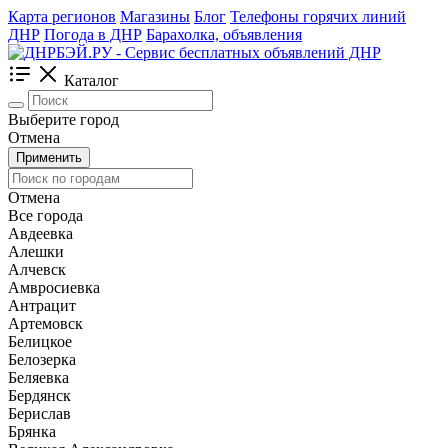
Карта регионов
Магазины
Блог
Телефоны горячих линий
ДНР
Погода в ДНР
Барахолка, объявления
Каталог
Выберите город
Отмена
Применить
Отмена
Все города
Авдеевка
Алешки
Алчевск
Амвросиевка
Антрацит
Артемовск
Белицкое
Белозерка
Беляевка
Бердянск
Берислав
Брянка