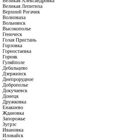
Великая Александровка
Великая Лепитиха
Верхний Рогачик
Волноваха
Вольнянск
Высокополье
Геническ
Голая Пристань
Горловка
Горностаевка
Горняк
Гуляйполе
Дебальцево
Дзержинск
Днепрорудное
Доброполье
Докучаевск
Донецк
Дружковка
Енакиево
Ждановка
Запорожье
Зугрэс
Ивановка
Иловайск