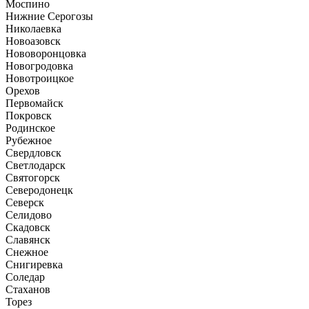
Моспино
Нижние Серогозы
Николаевка
Новоазовск
Нововоронцовка
Новогродовка
Новотроицкое
Орехов
Первомайск
Покровск
Родинское
Рубежное
Свердловск
Светлодарск
Святогорск
Северодонецк
Северск
Селидово
Скадовск
Славянск
Снежное
Снигиревка
Соледар
Стаханов
Торез