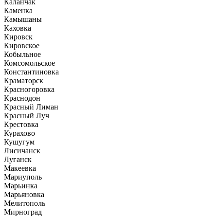
Каланчак
Каменка
Камышаны
Каховка
Кировск
Кировское
Кобыльное
Комсомольское
Константиновка
Краматорск
Красногоровка
Краснодон
Красный Лиман
Красный Луч
Крестовка
Курахово
Кушугум
Лисичанск
Луганск
Макеевка
Мариуполь
Марьинка
Марьяновка
Мелитополь
Мирноград