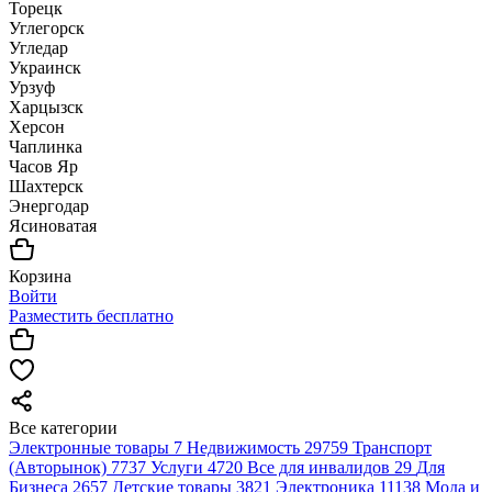
Торецк
Углегорск
Угледар
Украинск
Урзуф
Харцызск
Херсон
Чаплинка
Часов Яр
Шахтерск
Энергодар
Ясиноватая
Корзина
Войти
Разместить бесплатно
Все категории
Электронные товары
7
Недвижимость
29759
Транспорт
(Авторынок)
7737
Услуги
4720
Все для инвалидов
29
Для
Бизнеса
2657
Детские товары
3821
Электроника
11138
Мода и