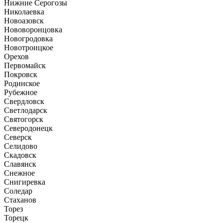
Нижние Серогозы
Николаевка
Новоазовск
Нововоронцовка
Новогродовка
Новотроицкое
Орехов
Первомайск
Покровск
Родинское
Рубежное
Свердловск
Светлодарск
Святогорск
Северодонецк
Северск
Селидово
Скадовск
Славянск
Снежное
Снигиревка
Соледар
Стаханов
Торез
Торецк