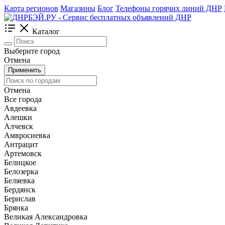
Карта регионов
Магазины
Блог
Телефоны горячих линий ДНР
Каталог
Выберите город
Отмена
Применить
Отмена
Все города
Авдеевка
Алешки
Алчевск
Амвросиевка
Антрацит
Артемовск
Белицкое
Белозерка
Беляевка
Бердянск
Берислав
Брянка
Великая Александровка