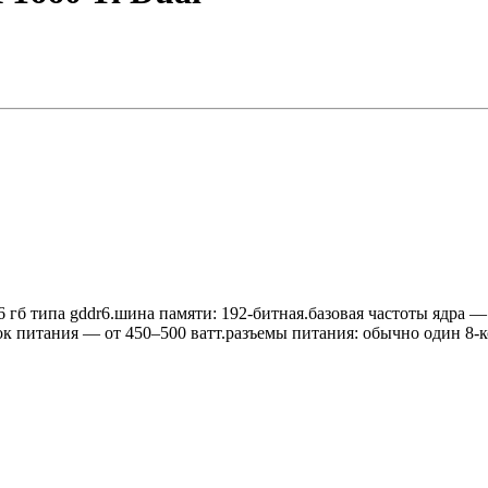
ь: 6 гб типа gddr6.шина памяти: 192-битная.базовая частоты ядра
 питания — от 450–500 ватт.разъемы питания: обычно один 8-кон