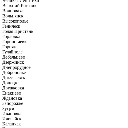
Великая Лепитиха
Верхний Рогачик
Волноваха
Вольнянск
Высокополье
Геническ
Голая Пристань
Горловка
Горностаевка
Горняк
Гуляйполе
Дебальцево
Дзержинск
Днепрорудное
Доброполье
Докучаевск
Донецк
Дружковка
Енакиево
Ждановка
Запорожье
Зугрэс
Ивановка
Иловайск
Каланчак