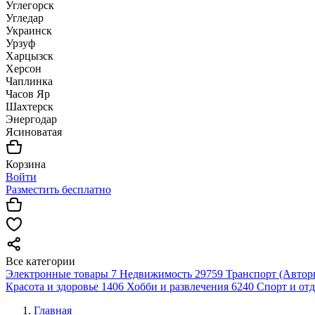
Углегорск
Угледар
Украинск
Урзуф
Харцызск
Херсон
Чаплинка
Часов Яр
Шахтерск
Энергодар
Ясиноватая
Корзина
Войти
Разместить бесплатно
Все категории
Электронные товары
7
Недвижимость
29759
Транспорт (Автор
Красота и здоровье
1406
Хобби и развлечения
6240
Спорт и от
Главная