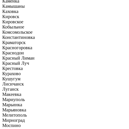
Каменка
Камышаны
Каховка
Кировск
Кировское
Кобыльное
Комсомольское
Константиновка
Краматорск
Красногоровка
Краснодон
Красный Лиман
Красный Луч
Крестовка
Курахово
Кушугум
Лисичанск
Луганск
Макеевка
Мариуполь
Марьинка
Марьяновка
Мелитополь
Мирноград
Моспино