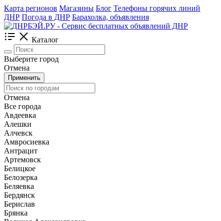
Карта регионов
Магазины
Блог
Телефоны горячих линий
ДНР
Погода в ДНР
Барахолка, объявления
Каталог
Выберите город
Отмена
Применить
Отмена
Все города
Авдеевка
Алешки
Алчевск
Амвросиевка
Антрацит
Артемовск
Белицкое
Белозерка
Беляевка
Бердянск
Берислав
Брянка