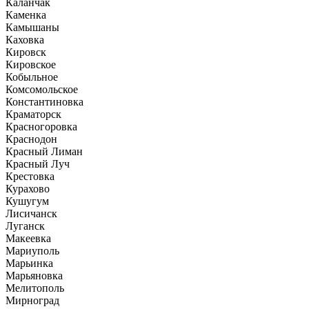
Каланчак
Каменка
Камышаны
Каховка
Кировск
Кировское
Кобыльное
Комсомольское
Константиновка
Краматорск
Красногоровка
Краснодон
Красный Лиман
Красный Луч
Крестовка
Курахово
Кушугум
Лисичанск
Луганск
Макеевка
Мариуполь
Марьинка
Марьяновка
Мелитополь
Мирноград