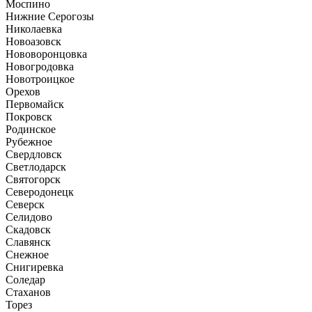
Моспино
Нижние Серогозы
Николаевка
Новоазовск
Нововоронцовка
Новогродовка
Новотроицкое
Орехов
Первомайск
Покровск
Родинское
Рубежное
Свердловск
Светлодарск
Святогорск
Северодонецк
Северск
Селидово
Скадовск
Славянск
Снежное
Снигиревка
Соледар
Стаханов
Торез