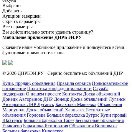
секунд
Выбрано
Добавить
Аукцион завершен
Скрыть параметры
Все параметры
Вы действительно хотите удалить страницу?
Мобильное приложение ДНРБЭЙ.РУ
Скачайте наше мобильное приложение и пользуйтесь всеми
функциями прямо из телефона
© 2026 ДНРБЭЙ.РУ - Сервис бесплатных объявлений ДНР
Купи, продай, объявления
Правила сервиса
Пользовательское
соглашение
Политика конфиденциальности
Служба
поддержки
О нашем проекте
Контакты
Доска объявлений
Донецк
Авторынок ДНР Донецк
Доска объявлений Луганск
Авторынок ЛНР Луганск
Барахолка Макеевка
Объявления
Мариуполь
Доска объявлений Харцызск
Бесплатные
объявления Горловка
Большая барахолка Зугрэс
Купи продай
Шахтерск
Большая барахолка Торез
Бесплатные объявления
Енакиево
Барахолка Ясиноватая
Объявления Волноваха
Большая барахолка Кировское