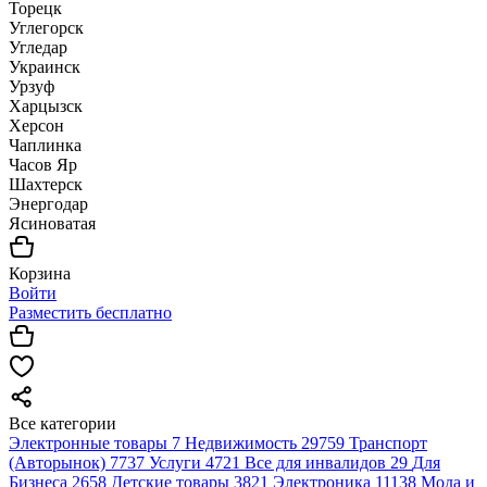
Торецк
Углегорск
Угледар
Украинск
Урзуф
Харцызск
Херсон
Чаплинка
Часов Яр
Шахтерск
Энергодар
Ясиноватая
Корзина
Войти
Разместить бесплатно
Все категории
Электронные товары
7
Недвижимость
29759
Транспорт
(Авторынок)
7737
Услуги
4721
Все для инвалидов
29
Для
Бизнеса
2658
Детские товары
3821
Электроника
11138
Мода и