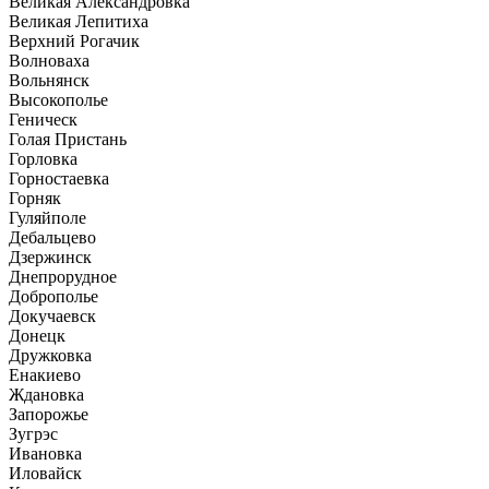
Великая Александровка
Великая Лепитиха
Верхний Рогачик
Волноваха
Вольнянск
Высокополье
Геническ
Голая Пристань
Горловка
Горностаевка
Горняк
Гуляйполе
Дебальцево
Дзержинск
Днепрорудное
Доброполье
Докучаевск
Донецк
Дружковка
Енакиево
Ждановка
Запорожье
Зугрэс
Ивановка
Иловайск