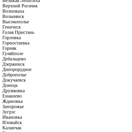
Великая Лепитиха
Верхний Рогачик
Волноваха
Вольнянск
Высокополье
Геническ
Голая Пристань
Горловка
Горностаевка
Горняк
Гуляйполе
Дебальцево
Дзержинск
Днепрорудное
Доброполье
Докучаевск
Донецк
Дружковка
Енакиево
Ждановка
Запорожье
Зугрэс
Ивановка
Иловайск
Каланчак