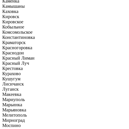
Каменка
Камышаны
Каховка
Кировск
Кировское
Кобыльное
Комсомольское
Константиновка
Краматорск
Красногоровка
Краснодон
Красный Лиман
Красный Луч
Крестовка
Курахово
Кушугум
Лисичанск
Луганск
Макеевка
Мариуполь
Марьинка
Марьяновка
Мелитополь
Мирноград
Моспино