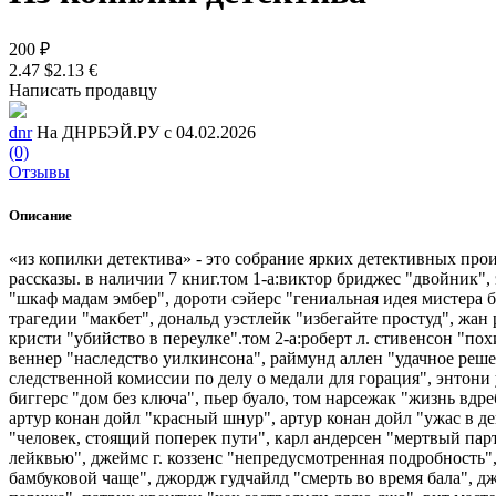
200 ₽
2.47 $
2.13 €
Написать продавцу
dnr
На ДНРБЭЙ.РУ с 04.02.2026
(0)
Отзывы
Описание
«из копилки детектива» - это собрание ярких детективных прои
рассказы. в наличии 7 книг.том 1-а:виктор бриджес "двойник",
"шкаф мадам эмбер", дороти сэйерс "гениальная идея мистера б
трагедии "макбет", дональд уэстлейк "избегайте простуд", жан
кристи "убийство в переулке".том 2-а:роберт л. стивенсон "п
веннер "наследство уилкинсона", раймунд аллен "удачное решен
следственной комиссии по делу о медали для горация", энтони
биггерс "дом без ключа", пьер буало, том нарсежак "жизнь вдре
артур конан дойл "красный шнур", артур конан дойл "ужас в д
"человек, стоящий поперек пути", карл андерсен "мертвый парт
лейквью", джеймс г. коззенс "непредусмотренная подробность",
бамбуковой чаще", джордж гудчайлд "смерть во время бала", дж