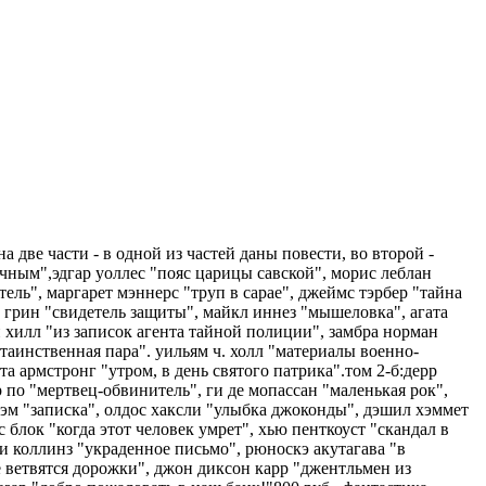
 две части - в одной из частей даны повести, во второй -
ичным",эдгар уоллес "пояс царицы савской", морис леблан
ель", маргарет мэннерс "труп в сарае", джеймс тэрбер "тайна
эм грин "свидетель защиты", майкл иннез "мышеловка", агата
н хилл "из записок агента тайной полиции", замбра норман
"таинственная пара". уильям ч. холл "материалы военно-
 армстронг "утром, в день святого патрика".том 2-б:дерр
р по "мертвец-обвинитель", ги де мопассан "маленькая рок",
оэм "записка", олдос хаксли "улыбка джоконды", дэшил хэммет
 блок "когда этот человек умрет", хью пенткоуст "скандал в
ки коллинз "украденное письмо", рюноскэ акутагава "в
де ветвятся дорожки", джон диксон карр "джентльмен из