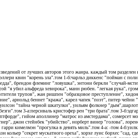
зведений от лучших авторов этого жанра. каждый том разделен на
 эллери квин "корень зла".том 1-б:чарльз диккенс "пойман с пол
едда", брендон флеминг "ловушка", энтони беркли "случай-мстит
 рэй "я убил альфреда хевнрока", манн рюбен. "легкая рука", гр
охитители трупов", жан ришпен "образцовое преступление", хидо
ие", арнольд беннет "кража", карел чапек "поэт", питер чейни 
 уилсон "тайна черной шкатулки", уильям фолкнер "дым",шарлотта
безги".том 3-а:персиваль кристофер рен "три брата".том 3-б:эдга
ептфорде", гийом аполлинер "матрос из амстердама", сомерсет м
нер", джон стейнбек "убийство", норберт винер "голова", лоренс
 гарри кимелмэн "прогулка в девять миль".том 4-а: -том 4-б:уил
он кольер "секрет мускатного ореха", хорхе луис борхес "сад, г