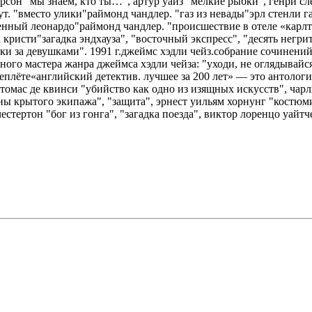
рсон "мы знаем, кто ты…", артур уайз "мелкие рыбки", генри сл
аут. "вместо улики"раймонд чандлер. "газ из невады"эрл стенли 
нный леонардо"раймонд чандлер. "происшествие в отеле «карлто
а кристи"загадка эндхауза", "восточный экспресс", "десять негри
и за девушками". 1991 г.джеймс хэдли чейз.собрание сочинений 
го мастера жанра джеймса хэдли чейза: "уходи, не оглядывайся"
переплёте«английский детектив. лучшее за 200 лет» — это антоло
, томас де квинси "убийство как одно из изящных искусств", ча
ны крытого экипажа", "защита", эрнест уильям хорнунг "костюми
честертон "бог из гонга", "загадка поезда", виктор лоренцо уайт