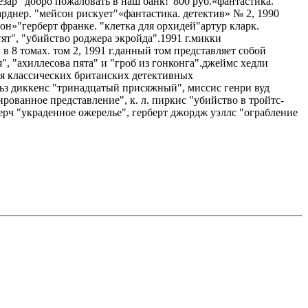
езар "добро пожаловать в наш банк!"800 руб.«фантастика.
гарднер. "мейсон рискует"«фантастика. детектив» № 2, 1990
н»"герберт франке. "клетка для орхидей"артур кларк.
тят", "убийство роджера экройда".1991 г.микки
в 8 томах. том 2, 1991 г.данный том представляет собой
, "ахиллесова пята" и "гроб из гонконга".джеймс хедли
гия классических британских детективных
рльз диккенс "тринадцатый присяжный", миссис генри вуд
рованное представление", к. л. пиркис "убийство в тройтс-
черч "украденное ожерелье", герберт джордж уэллс "ограбление