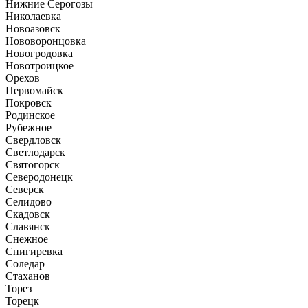
Нижние Серогозы
Николаевка
Новоазовск
Нововоронцовка
Новогродовка
Новотроицкое
Орехов
Первомайск
Покровск
Родинское
Рубежное
Свердловск
Светлодарск
Святогорск
Северодонецк
Северск
Селидово
Скадовск
Славянск
Снежное
Снигиревка
Соледар
Стаханов
Торез
Торецк