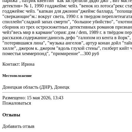
парижа", патрик квентин "как застрелили дядю джо", вит масте
детектив» № 1, 1990 годджеймс чейз. "венок из лотоса"рекс ст
годджеймс чейз. "капкан для джонни"джеймс баллард. "похище
"сверкающие"м.: вокруг света, 1990 г. в твердом переплетеагат
спиллейн"сладкий запах смерти", "большое убийство", "охотник
сборник из трех остросюжетных детективных романов признанно
чейз"весь мир в кармане"серия: дэм / dem, 1989 г. в твёрдом 
рассказов.содержание:даниэль дефо "галопом из кента в йорк"
"потерявшаяся лина", "музыка ангелов", артур конан дойл "тай
хилле", джером к. джером "вдоль глухой стены", гилберт кийт 
поместья хеммерпонд", "примирение"...300 руб
Контакт: Ирина
Местоположение
Донецкая область (ДНР), Донецк
Размещено: 15 мая 2026, 13:43
Пожаловаться
Отзывы
Добавить отзыв