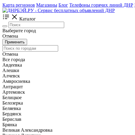
Карта регионов
Магазины
Блог
Телефоны горячих линий ДНР
Каталог
Выберите город
Отмена
Применить
Отмена
Все города
Авдеевка
Алешки
Алчевск
Амвросиевка
Антрацит
Артемовск
Белицкое
Белозерка
Беляевка
Бердянск
Берислав
Брянка
Великая Александровка