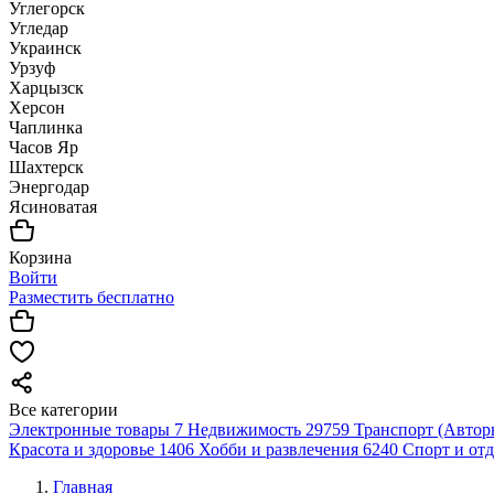
Углегорск
Угледар
Украинск
Урзуф
Харцызск
Херсон
Чаплинка
Часов Яр
Шахтерск
Энергодар
Ясиноватая
Корзина
Войти
Разместить бесплатно
Все категории
Электронные товары
7
Недвижимость
29759
Транспорт (Автор
Красота и здоровье
1406
Хобби и развлечения
6240
Спорт и от
Главная