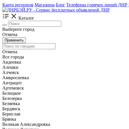
Карта регионов
Магазины
Блог
Телефоны горячих линий ДНР
Каталог
Выберите город
Отмена
Применить
Отмена
Все города
Авдеевка
Алешки
Алчевск
Амвросиевка
Антрацит
Артемовск
Белицкое
Белозерка
Беляевка
Бердянск
Берислав
Брянка
Великая Александровка