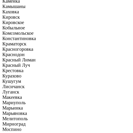
Каменка
Камышаны
Каховка
Кировск
Кировское
Кобыльное
Комсомольское
Константиновка
Краматорск
Красногоровка
Краснодон
Красный Лиман
Красный Луч
Крестовка
Курахово
Кушугум
Лисичанск
Луганск
Макеевка
Мариуполь
Марьинка
Марьяновка
Мелитополь
Мирноград
Моспино