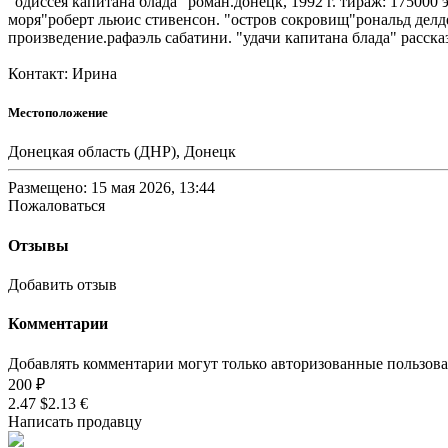
"одиссея капитана блада" роман.донецк, 1992 г. тираж: 17500
моря"роберт льюис стивенсон. "остров сокровищ"рональд делд
произведение.рафаэль сабатини. "удачи капитана блада" расска
Контакт: Ирина
Местоположение
Донецкая область (ДНР), Донецк
Размещено: 15 мая 2026, 13:44
Пожаловаться
Отзывы
Добавить отзыв
Комментарии
Добавлять комментарии могут только авторизованные пользов
200 ₽
2.47 $
2.13 €
Написать продавцу