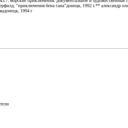
0 экз.7. морские приключения. документальное и художественные
ерфилд. "приключения бена гана"донецк, 1992 г.** александр о
зыдонецк, 1994 г
атели