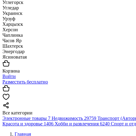
Углегорск
Угледар
Украинск
Урзуф
Харцызск
Херсон
Чаплинка
Часов Яр
Шахтерск
Энергодар
Ясиноватая
Корзина
Войти
Разместить бесплатно
Все категории
Электронные товары
7
Недвижимость
29759
Транспорт (Автор
Красота и здоровье
1406
Хобби и развлечения
6240
Спорт и от
Главная