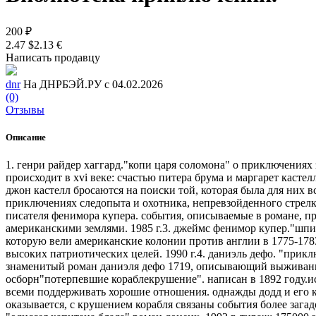
200 ₽
2.47 $
2.13 €
Написать продавцу
dnr
На ДНРБЭЙ.РУ с 04.02.2026
(0)
Отзывы
Описание
1. генри райдер хаггард."копи царя соломона" о приключениях
происходит в xvi веке: счастью питера брума и маргарет кастел
джон кастелл бросаются на поиски той, которая была для них 
приключениях следопыта и охотника, непревзойденного стрелк
писателя фенимора купера. события, описываемые в романе, п
американскими землями. 1985 г.3. джеймс фенимор купер."шпи
которую вели американские колонии против англии в 1775-178
высоких патриотических целей. 1990 г.4. даниэль дефо. "прик
знаменитый роман даниэля дефо 1719, описывающий выживание, 
осборн"потерпевшие кораблекрушение". написан в 1892 году.ис
всеми поддерживать хорошие отношения. однажды додд и его к
оказывается, с крушением корабля связаны события более загад