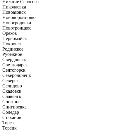
Нижние Серогозы
Николаевка
Новоазовск
Нововоронцовка
Новогродовка
Новотроицкое
Орехов
Первомайск
Покровск
Родинское
Рубежное
Свердловск
Светлодарск
Святогорск
Северодонецк
Северск
Селидово
Скадовск
Славянск
Снежное
Снигиревка
Соледар
Стаханов
Торез
Торецк