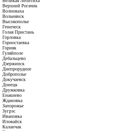
Великая Лепитиха
Верхний Рогачик
Волноваха
Вольнянск
Высокополье
Геническ
Голая Пристань
Горловка
Горностаевка
Горняк
Гуляйполе
Дебальцево
Дзержинск
Днепрорудное
Доброполье
Докучаевск
Донецк
Дружковка
Енакиево
Ждановка
Запорожье
Зугрэс
Ивановка
Иловайск
Каланчак