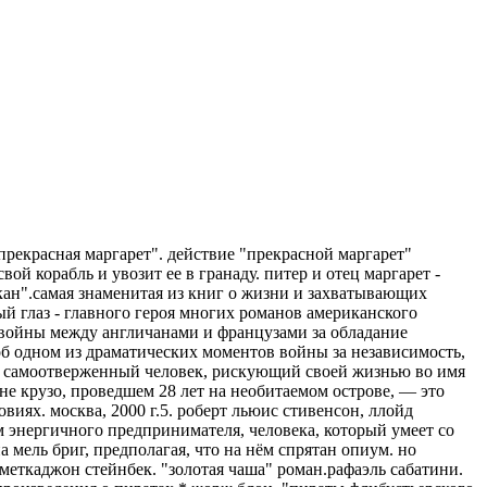
рекрасная маргарет". действие "прекрасной маргарет"
ой корабль и увозит ее в гранаду. питер и отец маргарет -
икан".самая знаменитая из книг о жизни и захватывающих
й глаз - главного героя многих романов американского
ы войны между англичанами и французами за обладание
об одном из драматических моментов войны за независимость,
ый самоотверженный человек, рискующий своей жизнью во имя
не крузо, проведшем 28 лет на необитаемом острове, — это
иях. москва, 2000 г.5. роберт льюис стивенсон, ллойд
м энергичного предпринимателя, человека, который умеет со
мель бриг, предполагая, что на нём спрятан опиум. но
я меткаджон стейнбек. "золотая чаша" роман.рафаэль сабатини.