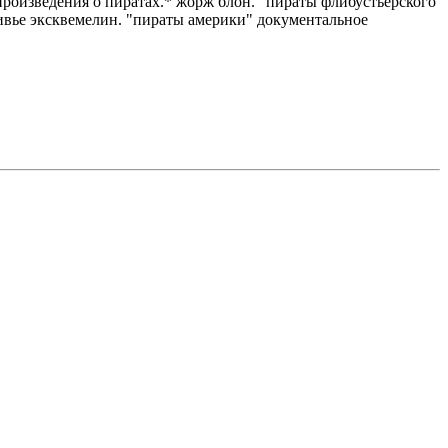
 произведения о пиратах.* жорж блон. "пираты флибустьерского
ливье эксквемелин. "пираты америки" документальное