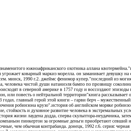
 знаменитого южноафриканского охотника аллана квотермейна."п
л угрожает коварный маркиз морелла. он заманивает девушку на св
всем. минск, 1990 г.2. джеймс фенимор купер."последний из мог
а, человека чистой души натаниэля бампо по прозвищу соколины
роисходят в северной америке в 1757 году и воссоздают эпизод
он, или повесть о нейтральной территории"книга рассказывает 
3 годах. главный герой этой книги – гарви берч – мужественн
лючения робинзона крузо".история об английском моряке робинзо
стойкость и духовное развитие человека в экстремальных услов
тория жизни лаудена додда, сперва скульптора-неудачника, зате
омпаньон пинкертон за огромные деньги приобретают севший на 
очные, чем обычная контрабанда. донецк, 1992 г.6. серия: черна