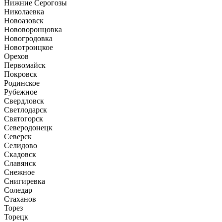
Нижние Серогозы
Николаевка
Новоазовск
Нововоронцовка
Новогродовка
Новотроицкое
Орехов
Первомайск
Покровск
Родинское
Рубежное
Свердловск
Светлодарск
Святогорск
Северодонецк
Северск
Селидово
Скадовск
Славянск
Снежное
Снигиревка
Соледар
Стаханов
Торез
Торецк