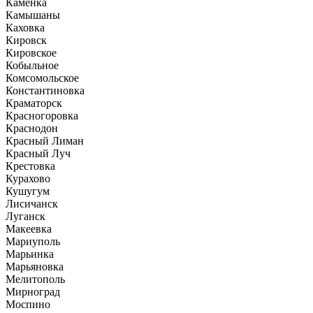
Каменка
Камышаны
Каховка
Кировск
Кировское
Кобыльное
Комсомольское
Константиновка
Краматорск
Красногоровка
Краснодон
Красный Лиман
Красный Луч
Крестовка
Курахово
Кушугум
Лисичанск
Луганск
Макеевка
Мариуполь
Марьинка
Марьяновка
Мелитополь
Мирноград
Моспино