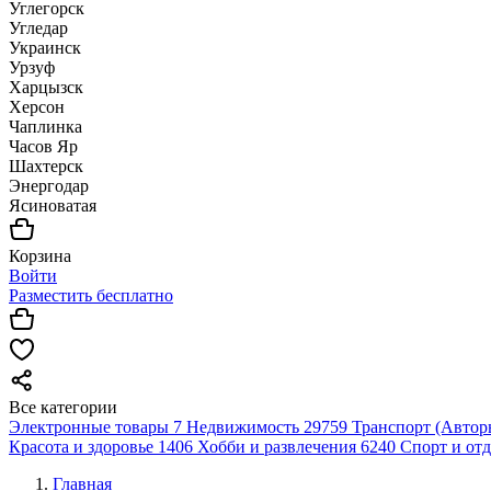
Углегорск
Угледар
Украинск
Урзуф
Харцызск
Херсон
Чаплинка
Часов Яр
Шахтерск
Энергодар
Ясиноватая
Корзина
Войти
Разместить бесплатно
Все категории
Электронные товары
7
Недвижимость
29759
Транспорт (Автор
Красота и здоровье
1406
Хобби и развлечения
6240
Спорт и от
Главная