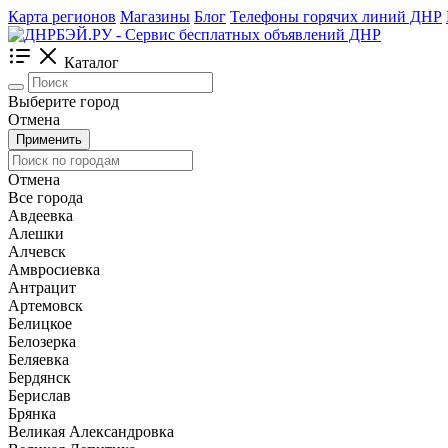
Карта регионов
Магазины
Блог
Телефоны горячих линий ДНР
Каталог
Выберите город
Отмена
Применить
Отмена
Все города
Авдеевка
Алешки
Алчевск
Амвросиевка
Антрацит
Артемовск
Белицкое
Белозерка
Беляевка
Бердянск
Берислав
Брянка
Великая Александровка