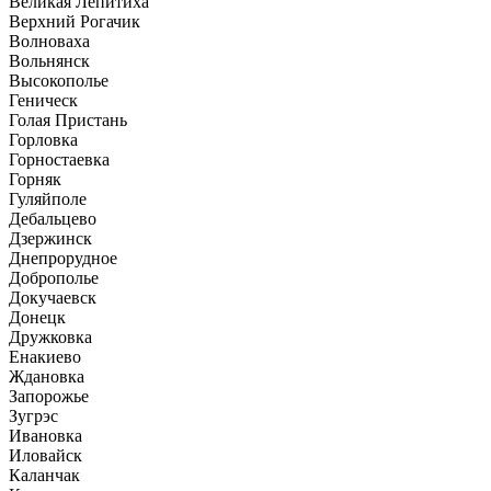
Великая Лепитиха
Верхний Рогачик
Волноваха
Вольнянск
Высокополье
Геническ
Голая Пристань
Горловка
Горностаевка
Горняк
Гуляйполе
Дебальцево
Дзержинск
Днепрорудное
Доброполье
Докучаевск
Донецк
Дружковка
Енакиево
Ждановка
Запорожье
Зугрэс
Ивановка
Иловайск
Каланчак