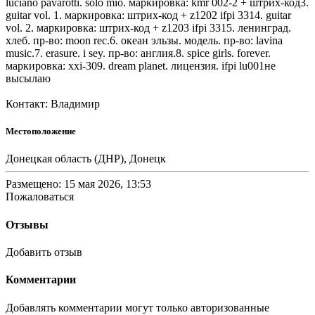
luciano pavarotti. solo mio. маркировка: kmr 002-2 + штрих-код3.
guitar vol. 1. маркировка: штрих-код + z1202 ifpi 3314. guitar
vol. 2. маркировка: штрих-код + z1203 ifpi 3315. ленинград.
хлеб. пр-во: moon rec.6. океан эльзы. модель. пр-во: lavina
music.7. erasure. i sey. пр-во: англия.8. spice girls. forever.
маркировка: xxi-309. dream planet. лицензия. ifpi lu001не
высылаю
Контакт: Владимир
Местоположение
Донецкая область (ДНР), Донецк
Размещено: 15 мая 2026, 13:53
Пожаловаться
Отзывы
Добавить отзыв
Комментарии
Добавлять комментарии могут только авторизованные