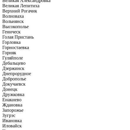
Великая Александровка
Великая Лепитиха
Верхний Рогачик
Волноваха
Вольнянск
Высокополье
Геническ
Голая Пристань
Горловка
Горностаевка
Горняк
Гуляйполе
Дебальцево
Дзержинск
Днепрорудное
Доброполье
Докучаевск
Донецк
Дружковка
Енакиево
Ждановка
Запорожье
Зугрэс
Ивановка
Иловайск