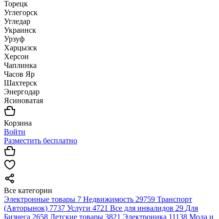
Торецк
Углегорск
Угледар
Украинск
Урзуф
Харцызск
Херсон
Чаплинка
Часов Яр
Шахтерск
Энергодар
Ясиноватая
Корзина
Войти
Разместить бесплатно
Все категории
Электронные товары
7
Недвижимость
29759
Транспорт
(Авторынок)
7737
Услуги
4721
Все для инвалидов
29
Для
Бизнеса
2658
Детские товары
3821
Электроника
11138
Мода и