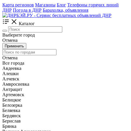
Карта регионов
Магазины
Блог
Телефоны горячих линий
ДНР
Погода в ДНР
Барахолка, объявления
Каталог
Выберите город
Отмена
Применить
Отмена
Все города
Авдеевка
Алешки
Алчевск
Амвросиевка
Антрацит
Артемовск
Белицкое
Белозерка
Беляевка
Бердянск
Берислав
Брянка