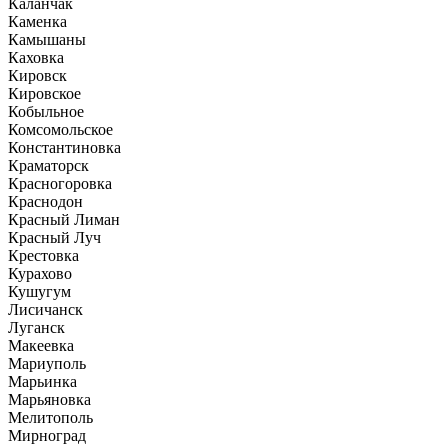
Каланчак
Каменка
Камышаны
Каховка
Кировск
Кировское
Кобыльное
Комсомольское
Константиновка
Краматорск
Красногоровка
Краснодон
Красный Лиман
Красный Луч
Крестовка
Курахово
Кушугум
Лисичанск
Луганск
Макеевка
Мариуполь
Марьинка
Марьяновка
Мелитополь
Мирноград