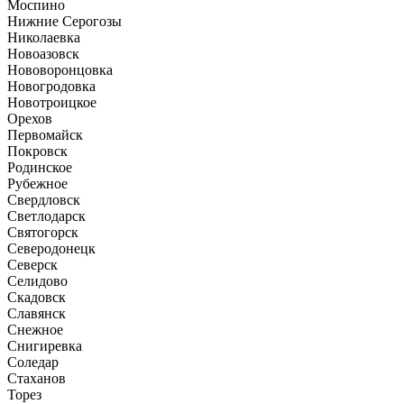
Моспино
Нижние Серогозы
Николаевка
Новоазовск
Нововоронцовка
Новогродовка
Новотроицкое
Орехов
Первомайск
Покровск
Родинское
Рубежное
Свердловск
Светлодарск
Святогорск
Северодонецк
Северск
Селидово
Скадовск
Славянск
Снежное
Снигиревка
Соледар
Стаханов
Торез