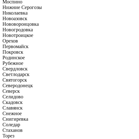
Моспино
Нижние Серогозы
Николаевка
Новоазовск
Нововоронцовка
Новогродовка
Новотроицкое
Орехов
Первомайск
Покровск
Родинское
Рубежное
Свердловск
Светлодарск
Святогорск
Северодонецк
Северск
Селидово
Скадовск
Славянск
Снежное
Снигиревка
Соледар
Стаханов
Торез