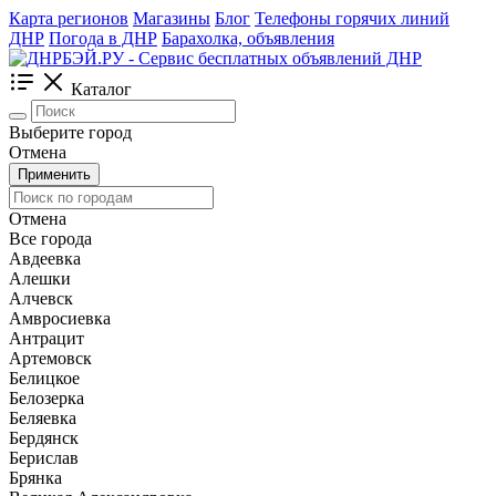
Карта регионов
Магазины
Блог
Телефоны горячих линий
ДНР
Погода в ДНР
Барахолка, объявления
Каталог
Выберите город
Отмена
Применить
Отмена
Все города
Авдеевка
Алешки
Алчевск
Амвросиевка
Антрацит
Артемовск
Белицкое
Белозерка
Беляевка
Бердянск
Берислав
Брянка