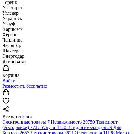
Торецк
Углегорск
Угледар
Украинск
Урзуф
Харцызск
Херсон
Чаплинка
Часов Яр
Шахтерск
Энергодар
Ясиноватая
Корзина
Войти
Разместить бесплатно
Все категории
Электронные товары
7
Недвижимость
29759
Транспорт
(Авторынок)
7737
Услуги
4720
Все для инвалидов
29
Для
Бизнеса
2657
Детские товары
3821
Электроника
11138
Мода и