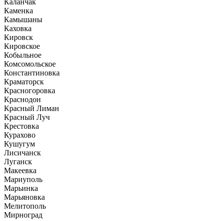
Каланчак
Каменка
Камышаны
Каховка
Кировск
Кировское
Кобыльное
Комсомольское
Константиновка
Краматорск
Красногоровка
Краснодон
Красный Лиман
Красный Луч
Крестовка
Курахово
Кушугум
Лисичанск
Луганск
Макеевка
Мариуполь
Марьинка
Марьяновка
Мелитополь
Мирноград