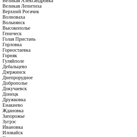
Великая Александровка
Великая Лепитиха
Верхний Рогачик
Волноваха
Вольнянск
Высокополье
Геническ
Голая Пристань
Горловка
Горностаевка
Горняк
Гуляйполе
Дебальцево
Дзержинск
Днепрорудное
Доброполье
Докучаевск
Донецк
Дружковка
Енакиево
Ждановка
Запорожье
Зугрэс
Ивановка
Иловайск