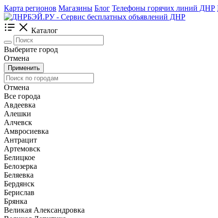
Карта регионов
Магазины
Блог
Телефоны горячих линий ДНР
Каталог
Выберите город
Отмена
Применить
Отмена
Все города
Авдеевка
Алешки
Алчевск
Амвросиевка
Антрацит
Артемовск
Белицкое
Белозерка
Беляевка
Бердянск
Берислав
Брянка
Великая Александровка