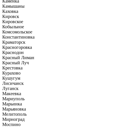
Каменка
Камышаны
Каховка
Кировск
Кировское
Кобыльное
Комсомольское
Константиновка
Краматорск
Красногоровка
Краснодон
Красный Лиман
Красный Луч
Крестовка
Курахово
Кушугум
Лисичанск
Луганск
Макеевка
Мариуполь
Марьинка
Марьяновка
Мелитополь
Мирноград
Моспино