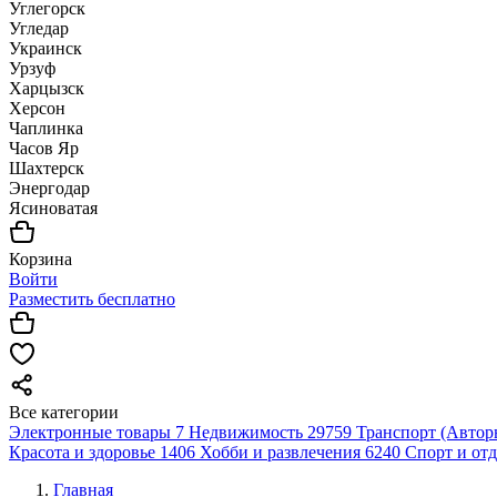
Углегорск
Угледар
Украинск
Урзуф
Харцызск
Херсон
Чаплинка
Часов Яр
Шахтерск
Энергодар
Ясиноватая
Корзина
Войти
Разместить бесплатно
Все категории
Электронные товары
7
Недвижимость
29759
Транспорт (Автор
Красота и здоровье
1406
Хобби и развлечения
6240
Спорт и от
Главная