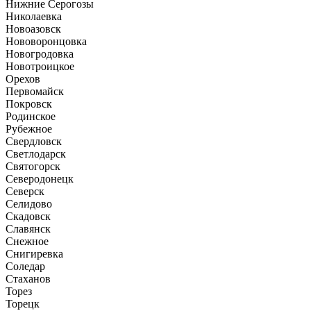
Нижние Серогозы
Николаевка
Новоазовск
Нововоронцовка
Новогродовка
Новотроицкое
Орехов
Первомайск
Покровск
Родинское
Рубежное
Свердловск
Светлодарск
Святогорск
Северодонецк
Северск
Селидово
Скадовск
Славянск
Снежное
Снигиревка
Соледар
Стаханов
Торез
Торецк