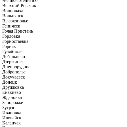
Великая Лепитиха
Верхний Рогачик
Волноваха
Вольнянск
Высокополье
Геническ
Голая Пристань
Горловка
Горностаевка
Горняк
Гуляйполе
Дебальцево
Дзержинск
Днепрорудное
Доброполье
Докучаевск
Донецк
Дружковка
Енакиево
Ждановка
Запорожье
Зугрэс
Ивановка
Иловайск
Каланчак