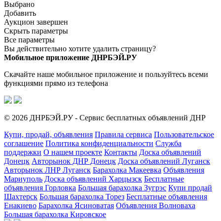
Выбрано
Добавить
Аукцион завершен
Скрыть параметры
Все параметры
Вы действительно хотите удалить страницу?
Мобильное приложение ДНРБЭЙ.РУ
Скачайте наше мобильное приложение и пользуйтесь всеми
функциями прямо из телефона
© 2026 ДНРБЭЙ.РУ - Сервис бесплатных объявлений ДНР
Купи, продай, объявления
Правила сервиса
Пользовательское
соглашение
Политика конфиденциальности
Служба
поддержки
О нашем проекте
Контакты
Доска объявлений
Донецк
Авторынок ДНР Донецк
Доска объявлений Луганск
Авторынок ЛНР Луганск
Барахолка Макеевка
Объявления
Мариуполь
Доска объявлений Харцызск
Бесплатные
объявления Горловка
Большая барахолка Зугрэс
Купи продай
Шахтерск
Большая барахолка Торез
Бесплатные объявления
Енакиево
Барахолка Ясиноватая
Объявления Волноваха
Большая барахолка Кировское