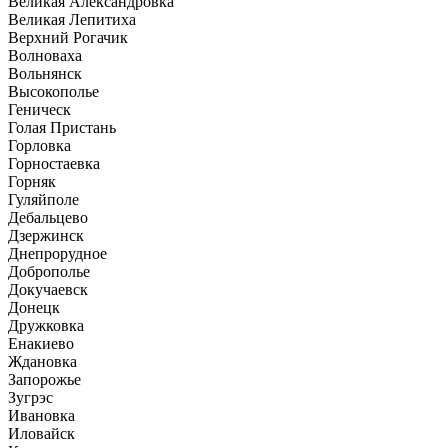
Великая Александровка
Великая Лепитиха
Верхний Рогачик
Волноваха
Вольнянск
Высокополье
Геническ
Голая Пристань
Горловка
Горностаевка
Горняк
Гуляйполе
Дебальцево
Дзержинск
Днепрорудное
Доброполье
Докучаевск
Донецк
Дружковка
Енакиево
Ждановка
Запорожье
Зугрэс
Ивановка
Иловайск