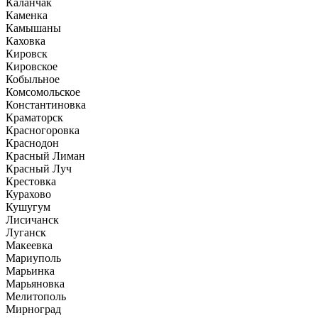
Каланчак
Каменка
Камышаны
Каховка
Кировск
Кировское
Кобыльное
Комсомольское
Константиновка
Краматорск
Красногоровка
Краснодон
Красный Лиман
Красный Луч
Крестовка
Курахово
Кушугум
Лисичанск
Луганск
Макеевка
Мариуполь
Марьинка
Марьяновка
Мелитополь
Мирноград