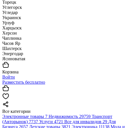
Торецк
Углегорск
Угледар
Украинск
Урзуф
Харцызск
Херсон
Чаплинка
Часов Яр
Шахтерск
Энергодар
Ясиноватая
Корзина
Войти
Разместить бесплатно
Все категории
Электронные товары
7
Недвижимость
29759
Транспорт
(Авторынок)
7737
Услуги
4721
Все для инвалидов
29
Для
Бизнеса
2657
Детские товары
3821
Электроника
11138
Мода и