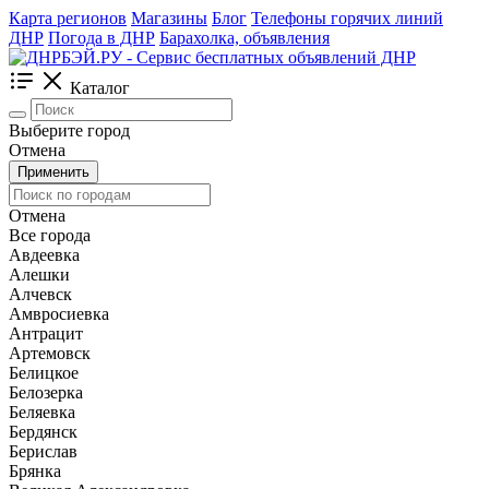
Карта регионов
Магазины
Блог
Телефоны горячих линий
ДНР
Погода в ДНР
Барахолка, объявления
Каталог
Выберите город
Отмена
Применить
Отмена
Все города
Авдеевка
Алешки
Алчевск
Амвросиевка
Антрацит
Артемовск
Белицкое
Белозерка
Беляевка
Бердянск
Берислав
Брянка