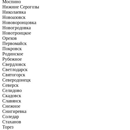
Моспино
Нижние Серогозы
Николаевка
Новоазовск
Нововоронцовка
Новогродовка
Новотроицкое
Орехов
Первомайск
Покровск
Родинское
Рубежное
Свердловск
Светлодарск
Святогорск
Северодонецк
Северск
Селидово
Скадовск
Славянск
Снежное
Снигиревка
Соледар
Стаханов
Торез