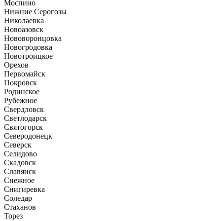
Моспино
Нижние Серогозы
Николаевка
Новоазовск
Нововоронцовка
Новогродовка
Новотроицкое
Орехов
Первомайск
Покровск
Родинское
Рубежное
Свердловск
Светлодарск
Святогорск
Северодонецк
Северск
Селидово
Скадовск
Славянск
Снежное
Снигиревка
Соледар
Стаханов
Торез