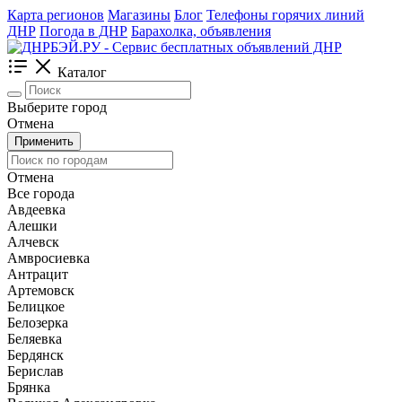
Карта регионов
Магазины
Блог
Телефоны горячих линий
ДНР
Погода в ДНР
Барахолка, объявления
Каталог
Выберите город
Отмена
Применить
Отмена
Все города
Авдеевка
Алешки
Алчевск
Амвросиевка
Антрацит
Артемовск
Белицкое
Белозерка
Беляевка
Бердянск
Берислав
Брянка