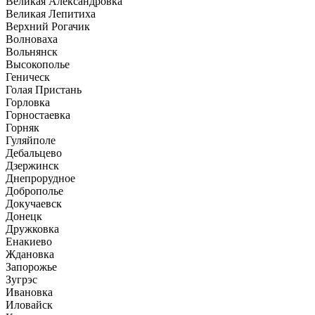
Великая Александровка
Великая Лепитиха
Верхний Рогачик
Волноваха
Вольнянск
Высокополье
Геническ
Голая Пристань
Горловка
Горностаевка
Горняк
Гуляйполе
Дебальцево
Дзержинск
Днепрорудное
Доброполье
Докучаевск
Донецк
Дружковка
Енакиево
Ждановка
Запорожье
Зугрэс
Ивановка
Иловайск