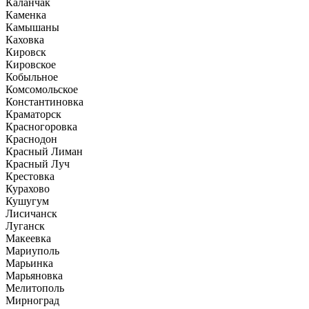
Каланчак
Каменка
Камышаны
Каховка
Кировск
Кировское
Кобыльное
Комсомольское
Константиновка
Краматорск
Красногоровка
Краснодон
Красный Лиман
Красный Луч
Крестовка
Курахово
Кушугум
Лисичанск
Луганск
Макеевка
Мариуполь
Марьинка
Марьяновка
Мелитополь
Мирноград