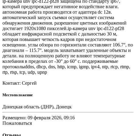
ip-камера unv ipc-d122-pf28 защищена по стандарту ip67,
который предупреждает негативное воздействие влаги.
автономная работа производится от адаптера dc 12в.
автоматический запуск съемки осуществляет система
обнаружения движения. разрешение цветных изображений
достигает 1920x1080 пикселей.ip-камера unv ipc-d122-pf28
обладает инфракрасной подсветкой с дальностью 30 м,
которая повышает четкость кадров при недостаточном
освещении. углы обзора по горизонтали составляют 106.7°, по
диагонали – 115.7°. модель захватывает удаленные объекты и
детали. на полноценную работу не влияют температурные
колебания в пределах от -30° до 60° c. поддерживаемые
протоколыddns, dhcp, dns, http, icmp, igmp, ipv4, ntp, rtcp, rtmp,
rtp, rtsp, tcp, udp, upnp
Контакт: Сергей
Местоположение
Донецкая область (ДНР), Донецк
Размещено: 09 февраля 2026, 09:16
Пожаловаться
Отзывы