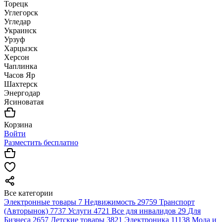
Торецк
Углегорск
Угледар
Украинск
Урзуф
Харцызск
Херсон
Чаплинка
Часов Яр
Шахтерск
Энергодар
Ясиноватая
Корзина
Войти
Разместить бесплатно
Все категории
Электронные товары
7
Недвижимость
29759
Транспорт
(Авторынок)
7737
Услуги
4721
Все для инвалидов
29
Для
Бизнеса
2657
Детские товары
3821
Электроника
11138
Мода и