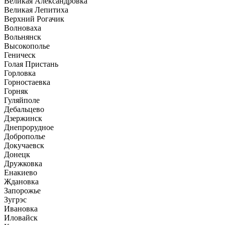
Великая Александровка
Великая Лепитиха
Верхний Рогачик
Волноваха
Вольнянск
Высокополье
Геническ
Голая Пристань
Горловка
Горностаевка
Горняк
Гуляйполе
Дебальцево
Дзержинск
Днепрорудное
Доброполье
Докучаевск
Донецк
Дружковка
Енакиево
Ждановка
Запорожье
Зугрэс
Ивановка
Иловайск