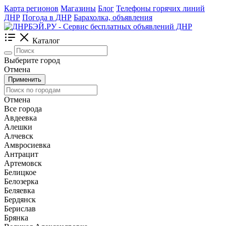
Карта регионов
Магазины
Блог
Телефоны горячих линий
ДНР
Погода в ДНР
Барахолка, объявления
Каталог
Выберите город
Отмена
Применить
Отмена
Все города
Авдеевка
Алешки
Алчевск
Амвросиевка
Антрацит
Артемовск
Белицкое
Белозерка
Беляевка
Бердянск
Берислав
Брянка