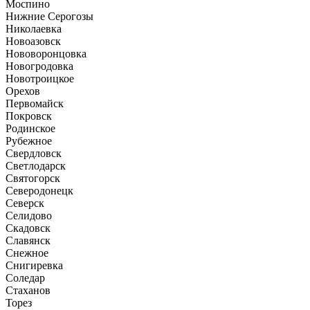
Моспино
Нижние Серогозы
Николаевка
Новоазовск
Нововоронцовка
Новогродовка
Новотроицкое
Орехов
Первомайск
Покровск
Родинское
Рубежное
Свердловск
Светлодарск
Святогорск
Северодонецк
Северск
Селидово
Скадовск
Славянск
Снежное
Снигиревка
Соледар
Стаханов
Торез