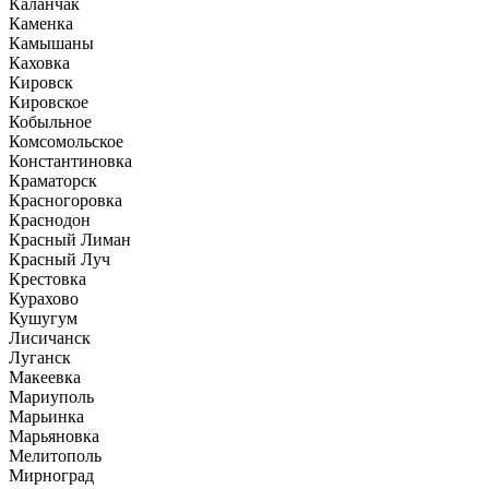
Каланчак
Каменка
Камышаны
Каховка
Кировск
Кировское
Кобыльное
Комсомольское
Константиновка
Краматорск
Красногоровка
Краснодон
Красный Лиман
Красный Луч
Крестовка
Курахово
Кушугум
Лисичанск
Луганск
Макеевка
Мариуполь
Марьинка
Марьяновка
Мелитополь
Мирноград