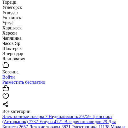
Торецк
Углегорск
Угледар
Украинск
Урзуф
Харцызск
Херсон
Чаплинка
Часов Яр
Шахтерск
Энергодар
Ясиноватая
Корзина
Войти
Разместить бесплатно
Все категории
Электронные товары
7
Недвижимость
29759
Транспорт
(Авторынок)
7737
Услуги
4721
Все для инвалидов
29
Для
Бизнеса
2657
Детские товары
3821
Электроника
11138
Мода и