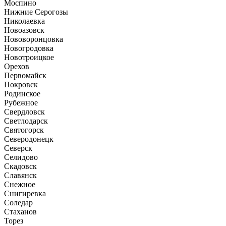
Моспино
Нижние Серогозы
Николаевка
Новоазовск
Нововоронцовка
Новогродовка
Новотроицкое
Орехов
Первомайск
Покровск
Родинское
Рубежное
Свердловск
Светлодарск
Святогорск
Северодонецк
Северск
Селидово
Скадовск
Славянск
Снежное
Снигиревка
Соледар
Стаханов
Торез