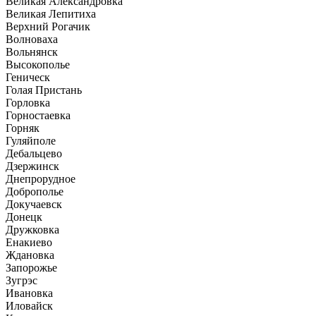
Великая Александровка
Великая Лепитиха
Верхний Рогачик
Волноваха
Вольнянск
Высокополье
Геническ
Голая Пристань
Горловка
Горностаевка
Горняк
Гуляйполе
Дебальцево
Дзержинск
Днепрорудное
Доброполье
Докучаевск
Донецк
Дружковка
Енакиево
Ждановка
Запорожье
Зугрэс
Ивановка
Иловайск