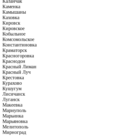
Каланчак
Каменка
Камышаны
Каховка
Кировск
Кировское
Кобыльное
Комсомольское
Константиновка
Краматорск
Красногоровка
Краснодон
Красный Лиман
Красный Луч
Крестовка
Курахово
Кушугум
Лисичанск
Луганск
Макеевка
Мариуполь
Марьинка
Марьяновка
Мелитополь
Мирноград