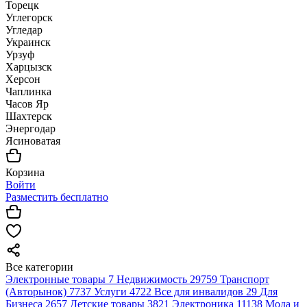
Торецк
Углегорск
Угледар
Украинск
Урзуф
Харцызск
Херсон
Чаплинка
Часов Яр
Шахтерск
Энергодар
Ясиноватая
Корзина
Войти
Разместить бесплатно
Все категории
Электронные товары
7
Недвижимость
29759
Транспорт
(Авторынок)
7737
Услуги
4722
Все для инвалидов
29
Для
Бизнеса
2657
Детские товары
3821
Электроника
11138
Мода и