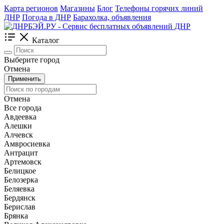
Карта регионов
Магазины
Блог
Телефоны горячих линий
ДНР
Погода в ДНР
Барахолка, объявления
Каталог
Выберите город
Отмена
Применить
Отмена
Все города
Авдеевка
Алешки
Алчевск
Амвросиевка
Антрацит
Артемовск
Белицкое
Белозерка
Беляевка
Бердянск
Берислав
Брянка