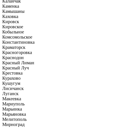
Каланчак
Каменка
Камышаны
Каховка
Кировск
Кировское
Кобыльное
Комсомольское
Константиновка
Краматорск
Красногоровка
Краснодон
Красный Лиман
Красный Луч
Крестовка
Курахово
Кушугум
Лисичанск
Луганск
Макеевка
Мариуполь
Марьинка
Марьяновка
Мелитополь
Мирноград