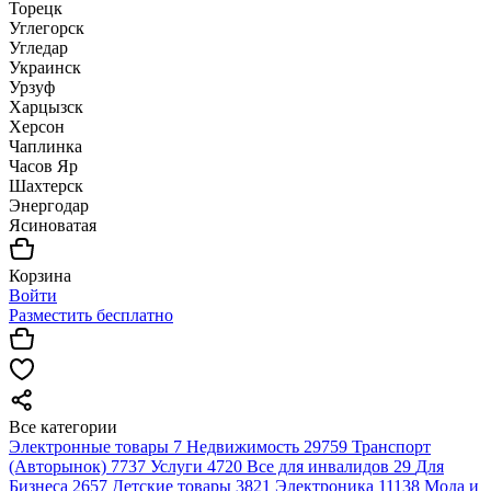
Торецк
Углегорск
Угледар
Украинск
Урзуф
Харцызск
Херсон
Чаплинка
Часов Яр
Шахтерск
Энергодар
Ясиноватая
Корзина
Войти
Разместить бесплатно
Все категории
Электронные товары
7
Недвижимость
29759
Транспорт
(Авторынок)
7737
Услуги
4720
Все для инвалидов
29
Для
Бизнеса
2657
Детские товары
3821
Электроника
11138
Мода и