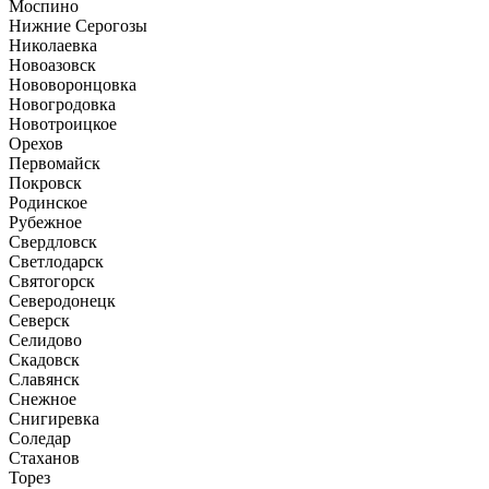
Моспино
Нижние Серогозы
Николаевка
Новоазовск
Нововоронцовка
Новогродовка
Новотроицкое
Орехов
Первомайск
Покровск
Родинское
Рубежное
Свердловск
Светлодарск
Святогорск
Северодонецк
Северск
Селидово
Скадовск
Славянск
Снежное
Снигиревка
Соледар
Стаханов
Торез