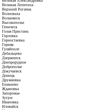
Великая Александровка
Великая Лепитиха
Верхний Рогачик
Волноваха
Вольнянск
Высокополье
Геническ
Голая Пристань
Горловка
Горностаевка
Горняк
Гуляйполе
Дебальцево
Дзержинск
Днепрорудное
Доброполье
Докучаевск
Донецк
Дружковка
Енакиево
Ждановка
Запорожье
Зугрэс
Ивановка
Иловайск