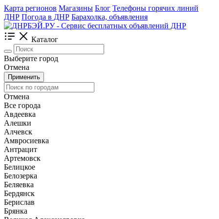
Карта регионов
Магазины
Блог
Телефоны горячих линий
ДНР
Погода в ДНР
Барахолка, объявления
Каталог
Выберите город
Отмена
Применить
Отмена
Все города
Авдеевка
Алешки
Алчевск
Амвросиевка
Антрацит
Артемовск
Белицкое
Белозерка
Беляевка
Бердянск
Берислав
Брянка