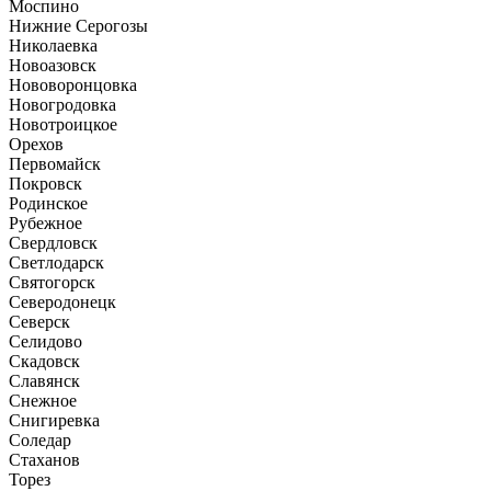
Моспино
Нижние Серогозы
Николаевка
Новоазовск
Нововоронцовка
Новогродовка
Новотроицкое
Орехов
Первомайск
Покровск
Родинское
Рубежное
Свердловск
Светлодарск
Святогорск
Северодонецк
Северск
Селидово
Скадовск
Славянск
Снежное
Снигиревка
Соледар
Стаханов
Торез