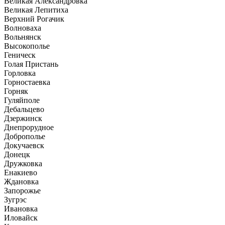
Великая Александровка
Великая Лепитиха
Верхний Рогачик
Волноваха
Вольнянск
Высокополье
Геническ
Голая Пристань
Горловка
Горностаевка
Горняк
Гуляйполе
Дебальцево
Дзержинск
Днепрорудное
Доброполье
Докучаевск
Донецк
Дружковка
Енакиево
Ждановка
Запорожье
Зугрэс
Ивановка
Иловайск