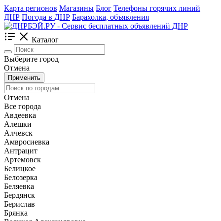
Карта регионов
Магазины
Блог
Телефоны горячих линий
ДНР
Погода в ДНР
Барахолка, объявления
Каталог
Выберите город
Отмена
Применить
Отмена
Все города
Авдеевка
Алешки
Алчевск
Амвросиевка
Антрацит
Артемовск
Белицкое
Белозерка
Беляевка
Бердянск
Берислав
Брянка