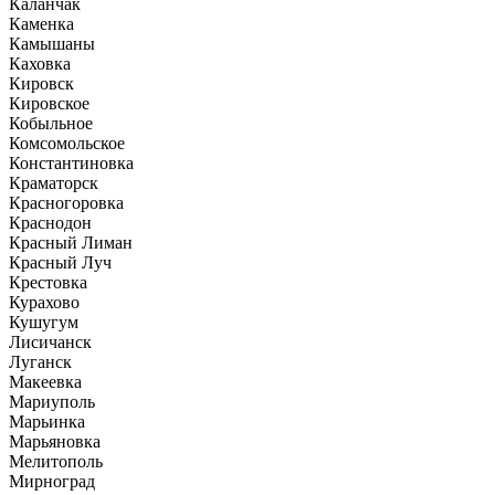
Каланчак
Каменка
Камышаны
Каховка
Кировск
Кировское
Кобыльное
Комсомольское
Константиновка
Краматорск
Красногоровка
Краснодон
Красный Лиман
Красный Луч
Крестовка
Курахово
Кушугум
Лисичанск
Луганск
Макеевка
Мариуполь
Марьинка
Марьяновка
Мелитополь
Мирноград