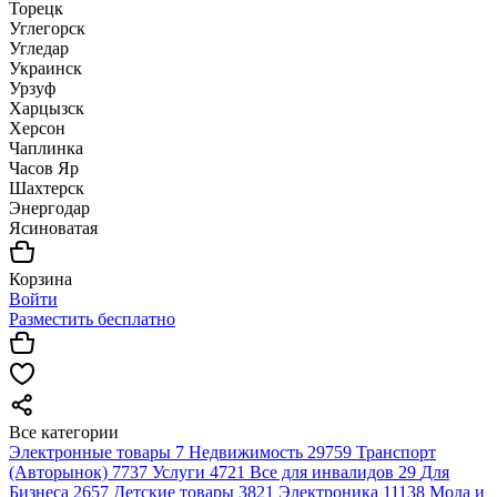
Торецк
Углегорск
Угледар
Украинск
Урзуф
Харцызск
Херсон
Чаплинка
Часов Яр
Шахтерск
Энергодар
Ясиноватая
Корзина
Войти
Разместить бесплатно
Все категории
Электронные товары
7
Недвижимость
29759
Транспорт
(Авторынок)
7737
Услуги
4721
Все для инвалидов
29
Для
Бизнеса
2657
Детские товары
3821
Электроника
11138
Мода и