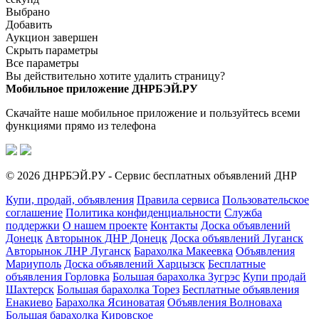
Выбрано
Добавить
Аукцион завершен
Скрыть параметры
Все параметры
Вы действительно хотите удалить страницу?
Мобильное приложение ДНРБЭЙ.РУ
Скачайте наше мобильное приложение и пользуйтесь всеми
функциями прямо из телефона
© 2026 ДНРБЭЙ.РУ - Сервис бесплатных объявлений ДНР
Купи, продай, объявления
Правила сервиса
Пользовательское
соглашение
Политика конфиденциальности
Служба
поддержки
О нашем проекте
Контакты
Доска объявлений
Донецк
Авторынок ДНР Донецк
Доска объявлений Луганск
Авторынок ЛНР Луганск
Барахолка Макеевка
Объявления
Мариуполь
Доска объявлений Харцызск
Бесплатные
объявления Горловка
Большая барахолка Зугрэс
Купи продай
Шахтерск
Большая барахолка Торез
Бесплатные объявления
Енакиево
Барахолка Ясиноватая
Объявления Волноваха
Большая барахолка Кировское