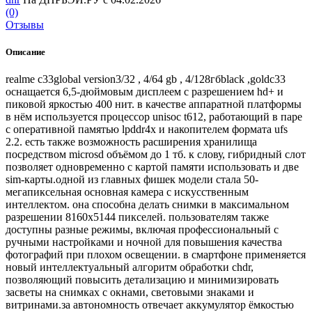
(0)
Отзывы
Описание
realme c33global version3/32 , 4/64 gb , 4/128гбblack ,goldc33
оснащается 6,5-дюймовым дисплеем с разрешением hd+ и
пиковой яркостью 400 нит. в качестве аппаратной платформы
в нём используется процессор unisoc t612, работающий в паре
с оперативной памятью lpddr4x и накопителем формата ufs
2.2. есть также возможность расширения хранилища
посредством microsd объёмом до 1 тб. к слову, гибридный слот
позволяет одновременно с картой памяти использовать и две
sim-карты.одной из главных фишек модели стала 50-
мегапиксельная основная камера с искусственным
интеллектом. она способна делать снимки в максимальном
разрешении 8160х5144 пикселей. пользователям также
доступны разные режимы, включая профессиональный с
ручными настройками и ночной для повышения качества
фотографий при плохом освещении. в смартфоне применяется
новый интеллектуальный алгоритм обработки chdr,
позволяющий повысить детализацию и минимизировать
засветы на снимках с окнами, световыми знаками и
витринами.за автономность отвечает аккумулятор ёмкостью