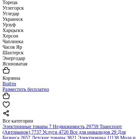
Торецк
Углегорск
Угледар
Украинск
Урзуф
Харцызск
Херсон
Чаплинка
Часов Яр
Шахтерск
Энергодар
Ясиноватая
Корзина
Войти
Разместить бесплатно
Все категории
Электронные товары
7
Недвижимость
29759
Транспорт
(Авторынок)
7737
Услуги
4720
Все для инвалидов
29
Для
Бизнеса
2657
Детские товары
3821
Электроника
11138
Мода и