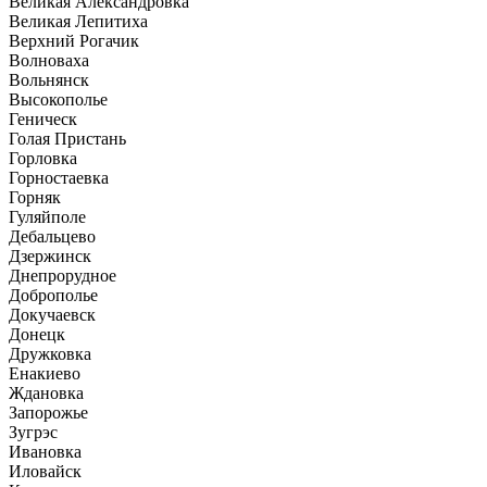
Великая Александровка
Великая Лепитиха
Верхний Рогачик
Волноваха
Вольнянск
Высокополье
Геническ
Голая Пристань
Горловка
Горностаевка
Горняк
Гуляйполе
Дебальцево
Дзержинск
Днепрорудное
Доброполье
Докучаевск
Донецк
Дружковка
Енакиево
Ждановка
Запорожье
Зугрэс
Ивановка
Иловайск