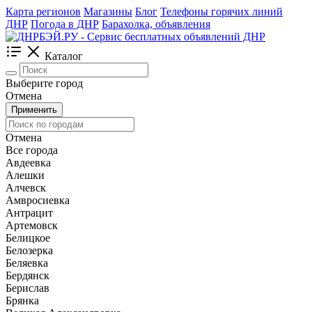
Карта регионов
Магазины
Блог
Телефоны горячих линий
ДНР
Погода в ДНР
Барахолка, объявления
Каталог
Выберите город
Отмена
Применить
Отмена
Все города
Авдеевка
Алешки
Алчевск
Амвросиевка
Антрацит
Артемовск
Белицкое
Белозерка
Беляевка
Бердянск
Берислав
Брянка