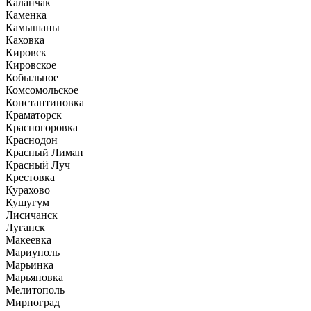
Каланчак
Каменка
Камышаны
Каховка
Кировск
Кировское
Кобыльное
Комсомольское
Константиновка
Краматорск
Красногоровка
Краснодон
Красный Лиман
Красный Луч
Крестовка
Курахово
Кушугум
Лисичанск
Луганск
Макеевка
Мариуполь
Марьинка
Марьяновка
Мелитополь
Мирноград