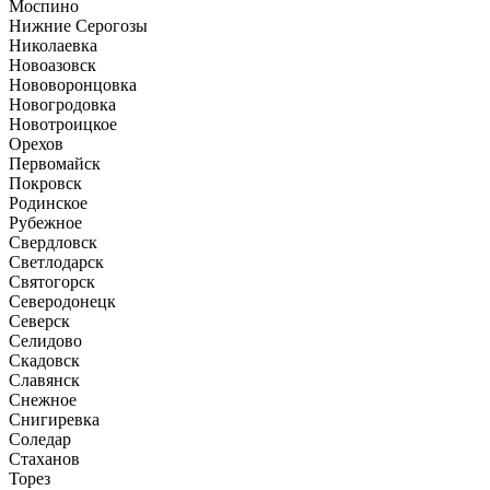
Моспино
Нижние Серогозы
Николаевка
Новоазовск
Нововоронцовка
Новогродовка
Новотроицкое
Орехов
Первомайск
Покровск
Родинское
Рубежное
Свердловск
Светлодарск
Святогорск
Северодонецк
Северск
Селидово
Скадовск
Славянск
Снежное
Снигиревка
Соледар
Стаханов
Торез