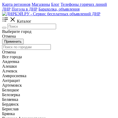
Карта регионов
Магазины
Блог
Телефоны горячих линий
ДНР
Погода в ДНР
Барахолка, объявления
Каталог
Выберите город
Отмена
Применить
Отмена
Все города
Авдеевка
Алешки
Алчевск
Амвросиевка
Антрацит
Артемовск
Белицкое
Белозерка
Беляевка
Бердянск
Берислав
Брянка