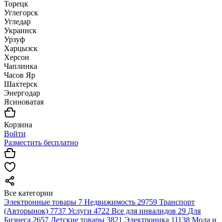
Торецк
Углегорск
Угледар
Украинск
Урзуф
Харцызск
Херсон
Чаплинка
Часов Яр
Шахтерск
Энергодар
Ясиноватая
Корзина
Войти
Разместить бесплатно
Все категории
Электронные товары
7
Недвижимость
29759
Транспорт
(Авторынок)
7737
Услуги
4722
Все для инвалидов
29
Для
Бизнеса
2657
Детские товары
3821
Электроника
11138
Мода и