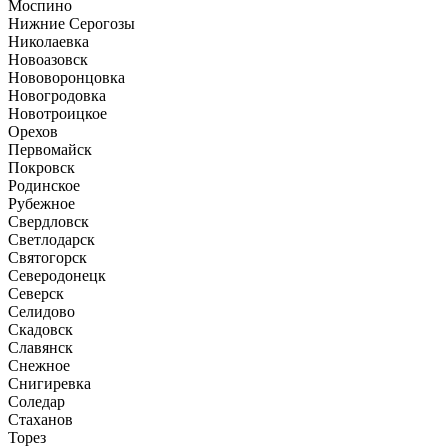
Моспино
Нижние Серогозы
Николаевка
Новоазовск
Нововоронцовка
Новогродовка
Новотроицкое
Орехов
Первомайск
Покровск
Родинское
Рубежное
Свердловск
Светлодарск
Святогорск
Северодонецк
Северск
Селидово
Скадовск
Славянск
Снежное
Снигиревка
Соледар
Стаханов
Торез