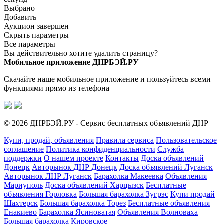
Выбрано
Добавить
Аукцион завершен
Скрыть параметры
Все параметры
Вы действительно хотите удалить страницу?
Мобильное приложение ДНРБЭЙ.РУ
Скачайте наше мобильное приложение и пользуйтесь всеми
функциями прямо из телефона
© 2026 ДНРБЭЙ.РУ - Сервис бесплатных объявлений ДНР
Купи, продай, объявления
Правила сервиса
Пользовательское
соглашение
Политика конфиденциальности
Служба
поддержки
О нашем проекте
Контакты
Доска объявлений
Донецк
Авторынок ДНР Донецк
Доска объявлений Луганск
Авторынок ЛНР Луганск
Барахолка Макеевка
Объявления
Мариуполь
Доска объявлений Харцызск
Бесплатные
объявления Горловка
Большая барахолка Зугрэс
Купи продай
Шахтерск
Большая барахолка Торез
Бесплатные объявления
Енакиево
Барахолка Ясиноватая
Объявления Волноваха
Большая барахолка Кировское