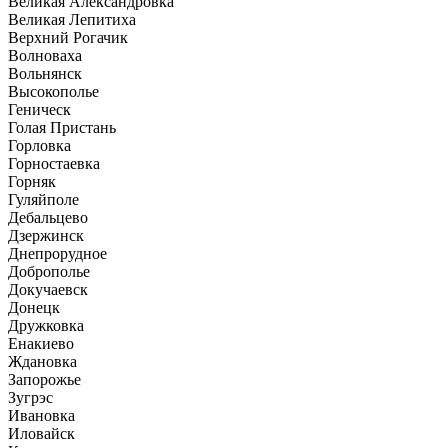
Великая Александровка
Великая Лепитиха
Верхний Рогачик
Волноваха
Вольнянск
Высокополье
Геническ
Голая Пристань
Горловка
Горностаевка
Горняк
Гуляйполе
Дебальцево
Дзержинск
Днепрорудное
Доброполье
Докучаевск
Донецк
Дружковка
Енакиево
Ждановка
Запорожье
Зугрэс
Ивановка
Иловайск