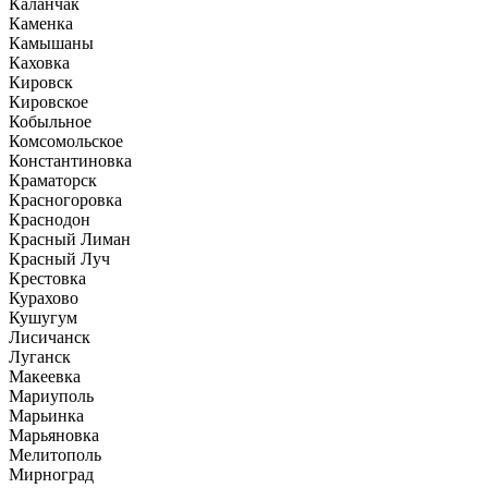
Каланчак
Каменка
Камышаны
Каховка
Кировск
Кировское
Кобыльное
Комсомольское
Константиновка
Краматорск
Красногоровка
Краснодон
Красный Лиман
Красный Луч
Крестовка
Курахово
Кушугум
Лисичанск
Луганск
Макеевка
Мариуполь
Марьинка
Марьяновка
Мелитополь
Мирноград