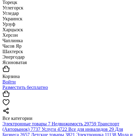
Торецк
Углегорск
Угледар
Украинск
Урзуф
Харцызск
Херсон
Чаплинка
Часов Яр
Шахтерск
Энергодар
Ясиноватая
Корзина
Войти
Разместить бесплатно
Все категории
Электронные товары
7
Недвижимость
29759
Транспорт
(Авторынок)
7737
Услуги
4722
Все для инвалидов
29
Для
Бизнеса
2657
Детские товары
3821
Электроника
11138
Мода и