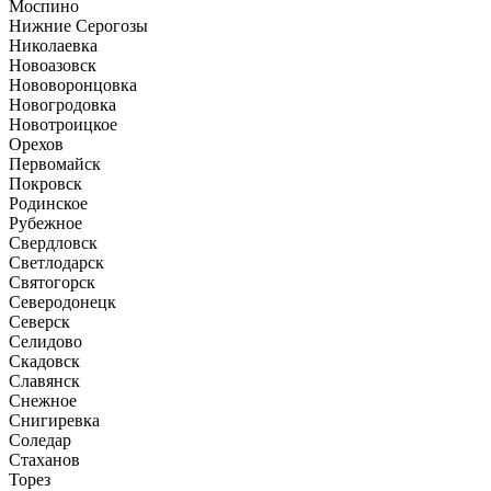
Моспино
Нижние Серогозы
Николаевка
Новоазовск
Нововоронцовка
Новогродовка
Новотроицкое
Орехов
Первомайск
Покровск
Родинское
Рубежное
Свердловск
Светлодарск
Святогорск
Северодонецк
Северск
Селидово
Скадовск
Славянск
Снежное
Снигиревка
Соледар
Стаханов
Торез