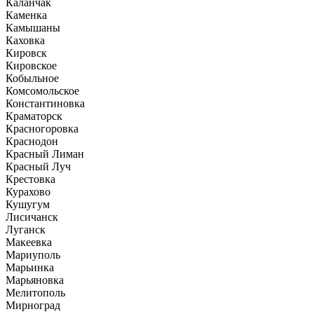
Каланчак
Каменка
Камышаны
Каховка
Кировск
Кировское
Кобыльное
Комсомольское
Константиновка
Краматорск
Красногоровка
Краснодон
Красный Лиман
Красный Луч
Крестовка
Курахово
Кушугум
Лисичанск
Луганск
Макеевка
Мариуполь
Марьинка
Марьяновка
Мелитополь
Мирноград