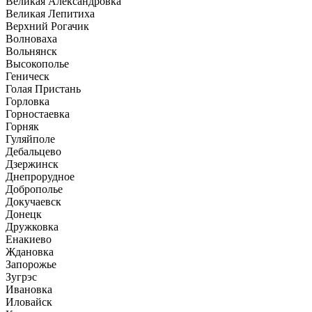
Великая Александровка
Великая Лепитиха
Верхний Рогачик
Волноваха
Вольнянск
Высокополье
Геническ
Голая Пристань
Горловка
Горностаевка
Горняк
Гуляйполе
Дебальцево
Дзержинск
Днепрорудное
Доброполье
Докучаевск
Донецк
Дружковка
Енакиево
Ждановка
Запорожье
Зугрэс
Ивановка
Иловайск