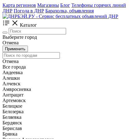
Карта регионов
Магазины
Блог
Телефоны горячих линий
ДНР
Погода в ДНР
Барахолка, объявления
Каталог
Выберите город
Отмена
Применить
Отмена
Все города
Авдеевка
Алешки
Алчевск
Амвросиевка
Антрацит
Артемовск
Белицкое
Белозерка
Беляевка
Бердянск
Берислав
Брянка