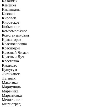
Каланчак
Каменка
Камышаны
Каховка
Кировск
Кировское
Кобыльное
Комсомольское
Константиновка
Краматорск
Красногоровка
Краснодон
Красный Лиман
Красный Луч
Крестовка
Курахово
Кушугум
Лисичанск
Луганск
Макеевка
Мариуполь
Марьинка
Марьяновка
Мелитополь
Мирноград