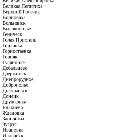
Великая Александровка
Великая Лепитиха
Верхний Рогачик
Волноваха
Вольнянск
Высокополье
Геническ
Голая Пристань
Горловка
Горностаевка
Горняк
Гуляйполе
Дебальцево
Дзержинск
Днепрорудное
Доброполье
Докучаевск
Донецк
Дружковка
Енакиево
Ждановка
Запорожье
Зугрэс
Ивановка
Иловайск