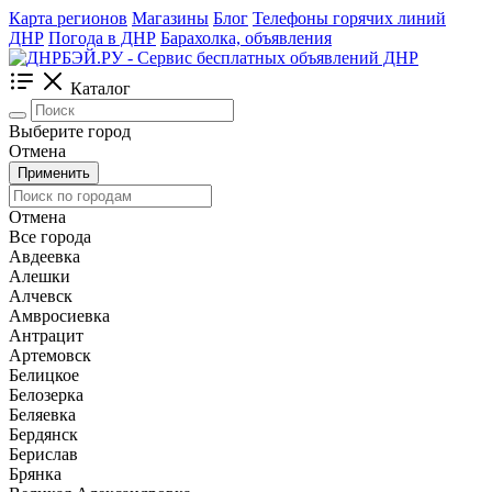
Карта регионов
Магазины
Блог
Телефоны горячих линий
ДНР
Погода в ДНР
Барахолка, объявления
Каталог
Выберите город
Отмена
Применить
Отмена
Все города
Авдеевка
Алешки
Алчевск
Амвросиевка
Антрацит
Артемовск
Белицкое
Белозерка
Беляевка
Бердянск
Берислав
Брянка