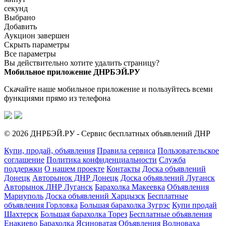
секунд
Выбрано
Добавить
Аукцион завершен
Скрыть параметры
Все параметры
Вы действительно хотите удалить страницу?
Мобильное приложение ДНРБЭЙ.РУ
Скачайте наше мобильное приложение и пользуйтесь всеми
функциями прямо из телефона
© 2026 ДНРБЭЙ.РУ - Сервис бесплатных объявлений ДНР
Купи, продай, объявления
Правила сервиса
Пользовательское
соглашение
Политика конфиденциальности
Служба
поддержки
О нашем проекте
Контакты
Доска объявлений
Донецк
Авторынок ДНР Донецк
Доска объявлений Луганск
Авторынок ЛНР Луганск
Барахолка Макеевка
Объявления
Мариуполь
Доска объявлений Харцызск
Бесплатные
объявления Горловка
Большая барахолка Зугрэс
Купи продай
Шахтерск
Большая барахолка Торез
Бесплатные объявления
Енакиево
Барахолка Ясиноватая
Объявления Волноваха