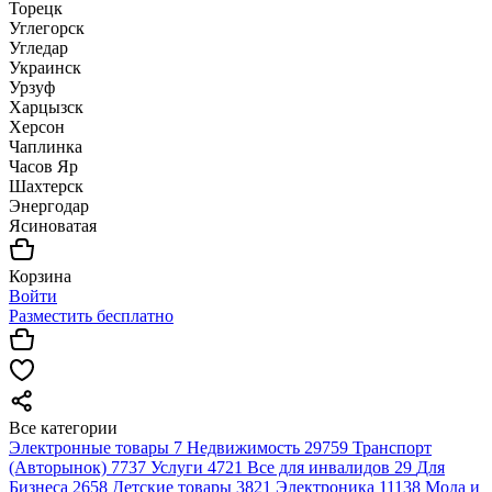
Торецк
Углегорск
Угледар
Украинск
Урзуф
Харцызск
Херсон
Чаплинка
Часов Яр
Шахтерск
Энергодар
Ясиноватая
Корзина
Войти
Разместить бесплатно
Все категории
Электронные товары
7
Недвижимость
29759
Транспорт
(Авторынок)
7737
Услуги
4721
Все для инвалидов
29
Для
Бизнеса
2658
Детские товары
3821
Электроника
11138
Мода и