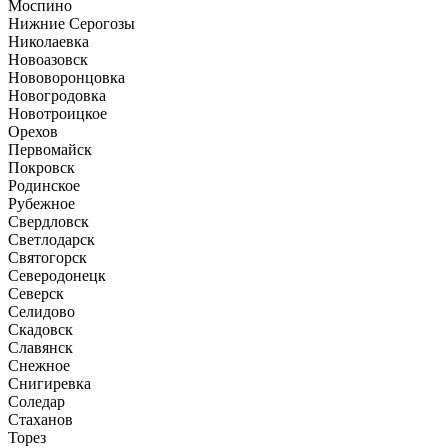
Моспино
Нижние Серогозы
Николаевка
Новоазовск
Нововоронцовка
Новогродовка
Новотроицкое
Орехов
Первомайск
Покровск
Родинское
Рубежное
Свердловск
Светлодарск
Святогорск
Северодонецк
Северск
Селидово
Скадовск
Славянск
Снежное
Снигиревка
Соледар
Стаханов
Торез