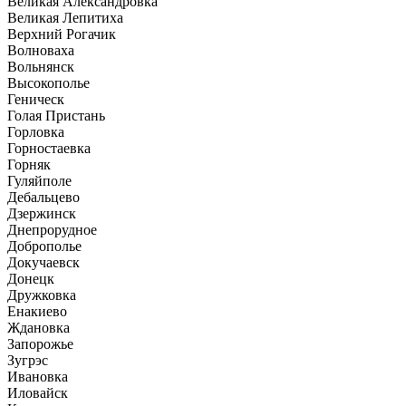
Великая Александровка
Великая Лепитиха
Верхний Рогачик
Волноваха
Вольнянск
Высокополье
Геническ
Голая Пристань
Горловка
Горностаевка
Горняк
Гуляйполе
Дебальцево
Дзержинск
Днепрорудное
Доброполье
Докучаевск
Донецк
Дружковка
Енакиево
Ждановка
Запорожье
Зугрэс
Ивановка
Иловайск