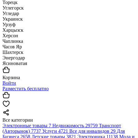
Торецк
Углегорск
Угледар
Украинск
Урзуф
Харцызск
Херсон
Чаплинка
Часов Яр
Шахтерск
Энергодар
Ясиноватая
Корзина
Войти
Разместить бесплатно
Все категории
Электронные товары
7
Недвижимость
29759
Транспорт
(Авторынок)
7737
Услуги
4721
Все для инвалидов
29
Для
Бизнеса
2658
Детские товары
3821
Электроника
11138
Мода и