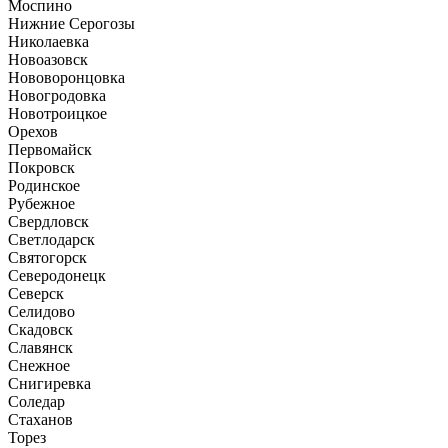
Моспино
Нижние Серогозы
Николаевка
Новоазовск
Нововоронцовка
Новогродовка
Новотроицкое
Орехов
Первомайск
Покровск
Родинское
Рубежное
Свердловск
Светлодарск
Святогорск
Северодонецк
Северск
Селидово
Скадовск
Славянск
Снежное
Снигиревка
Соледар
Стаханов
Торез