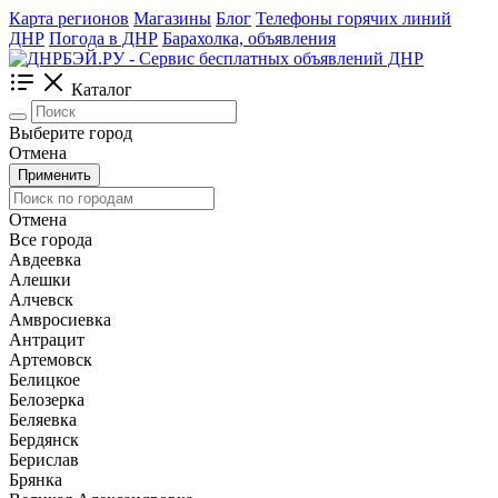
Карта регионов
Магазины
Блог
Телефоны горячих линий
ДНР
Погода в ДНР
Барахолка, объявления
Каталог
Выберите город
Отмена
Применить
Отмена
Все города
Авдеевка
Алешки
Алчевск
Амвросиевка
Антрацит
Артемовск
Белицкое
Белозерка
Беляевка
Бердянск
Берислав
Брянка