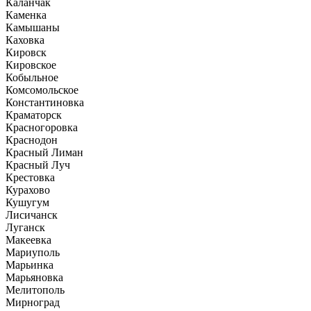
Каланчак
Каменка
Камышаны
Каховка
Кировск
Кировское
Кобыльное
Комсомольское
Константиновка
Краматорск
Красногоровка
Краснодон
Красный Лиман
Красный Луч
Крестовка
Курахово
Кушугум
Лисичанск
Луганск
Макеевка
Мариуполь
Марьинка
Марьяновка
Мелитополь
Мирноград