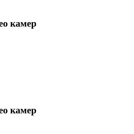
ео камер
ео камер