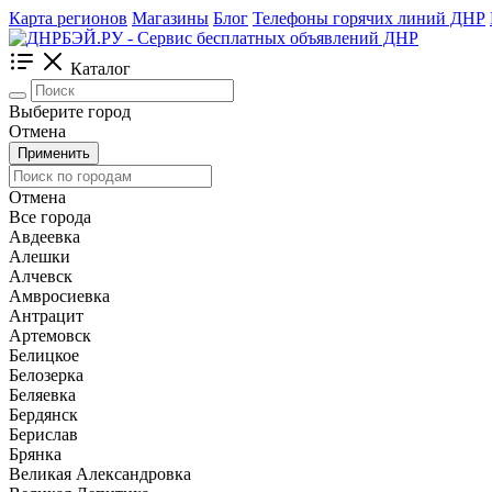
Карта регионов
Магазины
Блог
Телефоны горячих линий ДНР
Каталог
Выберите город
Отмена
Применить
Отмена
Все города
Авдеевка
Алешки
Алчевск
Амвросиевка
Антрацит
Артемовск
Белицкое
Белозерка
Беляевка
Бердянск
Берислав
Брянка
Великая Александровка