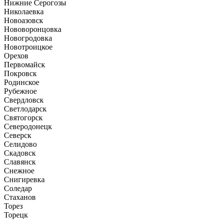
Нижние Серогозы
Николаевка
Новоазовск
Нововоронцовка
Новогродовка
Новотроицкое
Орехов
Первомайск
Покровск
Родинское
Рубежное
Свердловск
Светлодарск
Святогорск
Северодонецк
Северск
Селидово
Скадовск
Славянск
Снежное
Снигиревка
Соледар
Стаханов
Торез
Торецк