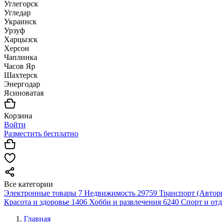
Углегорск
Угледар
Украинск
Урзуф
Харцызск
Херсон
Чаплинка
Часов Яр
Шахтерск
Энергодар
Ясиноватая
Корзина
Войти
Разместить бесплатно
Все категории
Электронные товары
7
Недвижимость
29759
Транспорт (Автор
Красота и здоровье
1406
Хобби и развлечения
6240
Спорт и от
Главная