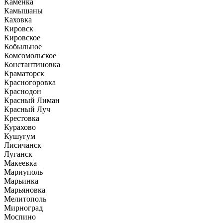
Каменка
Камышаны
Каховка
Кировск
Кировское
Кобыльное
Комсомольское
Константиновка
Краматорск
Красногоровка
Краснодон
Красный Лиман
Красный Луч
Крестовка
Курахово
Кушугум
Лисичанск
Луганск
Макеевка
Мариуполь
Марьинка
Марьяновка
Мелитополь
Мирноград
Моспино