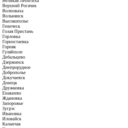
Великая Лепитиха
Верхний Рогачик
Волноваха
Вольнянск
Высокополье
Геническ
Голая Пристань
Горловка
Горностаевка
Горняк
Гуляйполе
Дебальцево
Дзержинск
Днепрорудное
Доброполье
Докучаевск
Донецк
Дружковка
Енакиево
Ждановка
Запорожье
Зугрэс
Ивановка
Иловайск
Каланчак