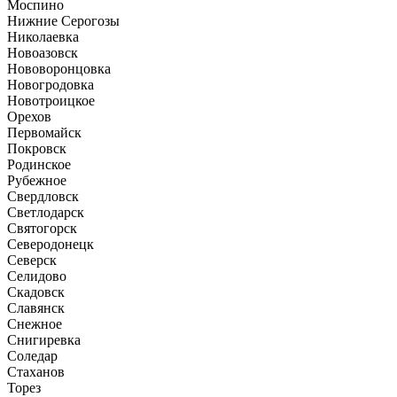
Моспино
Нижние Серогозы
Николаевка
Новоазовск
Нововоронцовка
Новогродовка
Новотроицкое
Орехов
Первомайск
Покровск
Родинское
Рубежное
Свердловск
Светлодарск
Святогорск
Северодонецк
Северск
Селидово
Скадовск
Славянск
Снежное
Снигиревка
Соледар
Стаханов
Торез