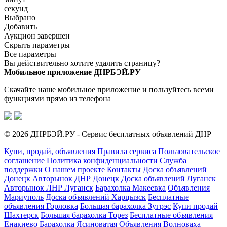
секунд
Выбрано
Добавить
Аукцион завершен
Скрыть параметры
Все параметры
Вы действительно хотите удалить страницу?
Мобильное приложение ДНРБЭЙ.РУ
Скачайте наше мобильное приложение и пользуйтесь всеми
функциями прямо из телефона
© 2026 ДНРБЭЙ.РУ - Сервис бесплатных объявлений ДНР
Купи, продай, объявления
Правила сервиса
Пользовательское
соглашение
Политика конфиденциальности
Служба
поддержки
О нашем проекте
Контакты
Доска объявлений
Донецк
Авторынок ДНР Донецк
Доска объявлений Луганск
Авторынок ЛНР Луганск
Барахолка Макеевка
Объявления
Мариуполь
Доска объявлений Харцызск
Бесплатные
объявления Горловка
Большая барахолка Зугрэс
Купи продай
Шахтерск
Большая барахолка Торез
Бесплатные объявления
Енакиево
Барахолка Ясиноватая
Объявления Волноваха