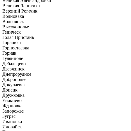
Великая Александровка
Великая Лепитиха
Верхний Рогачик
Волноваха
Вольнянск
Высокополье
Геническ
Голая Пристань
Горловка
Горностаевка
Горняк
Гуляйполе
Дебальцево
Дзержинск
Днепрорудное
Доброполье
Докучаевск
Донецк
Дружковка
Енакиево
Ждановка
Запорожье
Зугрэс
Ивановка
Иловайск