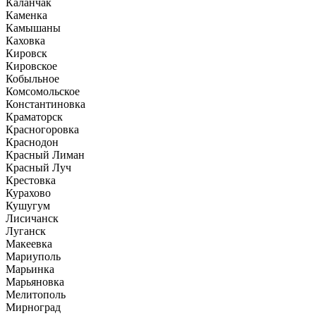
Каланчак
Каменка
Камышаны
Каховка
Кировск
Кировское
Кобыльное
Комсомольское
Константиновка
Краматорск
Красногоровка
Краснодон
Красный Лиман
Красный Луч
Крестовка
Курахово
Кушугум
Лисичанск
Луганск
Макеевка
Мариуполь
Марьинка
Марьяновка
Мелитополь
Мирноград