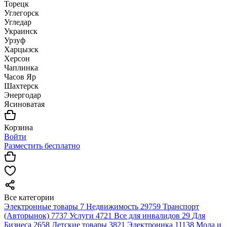
Торецк
Углегорск
Угледар
Украинск
Урзуф
Харцызск
Херсон
Чаплинка
Часов Яр
Шахтерск
Энергодар
Ясиноватая
Корзина
Войти
Разместить бесплатно
Все категории
Электронные товары
7
Недвижимость
29759
Транспорт
(Авторынок)
7737
Услуги
4721
Все для инвалидов
29
Для
Бизнеса
2658
Детские товары
3821
Электроника
11138
Мода и