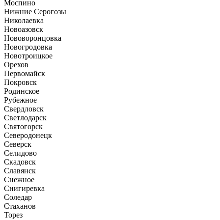
Моспино
Нижние Серогозы
Николаевка
Новоазовск
Нововоронцовка
Новогродовка
Новотроицкое
Орехов
Первомайск
Покровск
Родинское
Рубежное
Свердловск
Светлодарск
Святогорск
Северодонецк
Северск
Селидово
Скадовск
Славянск
Снежное
Снигиревка
Соледар
Стаханов
Торез