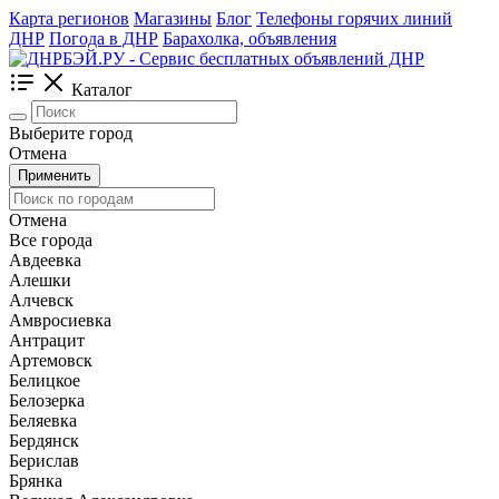
Карта регионов
Магазины
Блог
Телефоны горячих линий
ДНР
Погода в ДНР
Барахолка, объявления
Каталог
Выберите город
Отмена
Применить
Отмена
Все города
Авдеевка
Алешки
Алчевск
Амвросиевка
Антрацит
Артемовск
Белицкое
Белозерка
Беляевка
Бердянск
Берислав
Брянка