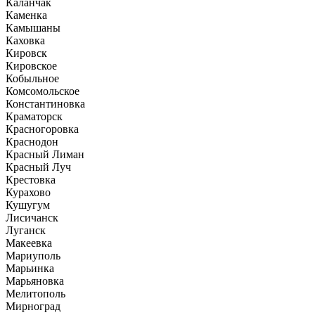
Каланчак
Каменка
Камышаны
Каховка
Кировск
Кировское
Кобыльное
Комсомольское
Константиновка
Краматорск
Красногоровка
Краснодон
Красный Лиман
Красный Луч
Крестовка
Курахово
Кушугум
Лисичанск
Луганск
Макеевка
Мариуполь
Марьинка
Марьяновка
Мелитополь
Мирноград