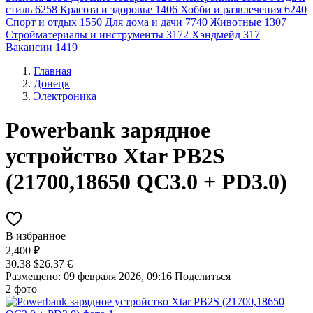
стиль
6258
Красота и здоровье
1406
Хобби и развлечения
6240
Спорт и отдых
1550
Для дома и дачи
7740
Животные
1307
Стройматериалы и инструменты
3172
Хэндмейд
317
Вакансии
1419
Главная
Донецк
Электроника
Powerbank зарядное
устройство Xtar PB2S
(21700,18650 QC3.0 + PD3.0)
В избранное
2,400 ₽
30.38 $
26.37 €
Размещено: 09 февраля 2026, 09:16
Поделиться
2 фото