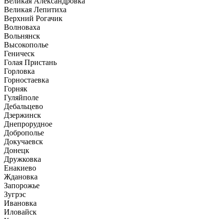
Великая Александровка
Великая Лепитиха
Верхний Рогачик
Волноваха
Вольнянск
Высокополье
Геническ
Голая Пристань
Горловка
Горностаевка
Горняк
Гуляйполе
Дебальцево
Дзержинск
Днепрорудное
Доброполье
Докучаевск
Донецк
Дружковка
Енакиево
Ждановка
Запорожье
Зугрэс
Ивановка
Иловайск