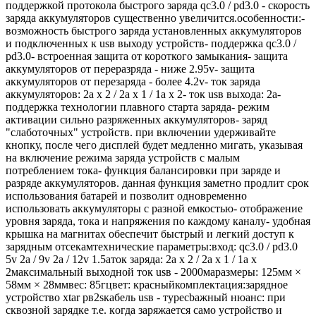
поддержкой протокола быстрого заряда qc3.0 / pd3.0 - скорость
заряда аккумуляторов существенно увеличится.особенности:-
возможность быстрого заряда установленных аккумуляторов
и подключенных к usв выходу устройств- поддержка qc3.0 /
pd3.0- встроенная защита от короткого замыкания- защита
аккумуляторов от переразряда - ниже 2.95v- защита
аккумуляторов от перезаряда - более 4.2v- ток заряда
аккумуляторов: 2а х 2 / 2а х 1 / 1а х 2- ток usв выхода: 2а-
поддержка технологии плавного старта заряда- режим
активации сильно разряженных аккумуляторов- заряд
"слаботочных" устройств. при включении удерживайте
кнопку, после чего дисплей будет медленно мигать, указывая
на включение режима заряда устройств с малым
потреблением тока- функция балансировки при заряде и
разряде аккумуляторов. данная функция заметно продлит срок
использования батарей и позволит одновременно
использовать аккумуляторы с разной емкостью- отображение
уровня заряда, тока и напряжения по каждому каналу- удобная
крышка на магнитах обеспечит быстрый и легкий доступ к
зарядным отсекамтехнические параметры:вход: qc3.0 / pd3.0
5v 2а / 9v 2а / 12v 1.5aток заряда: 2а х 2 / 2а х 1 / 1а х
2максимальный выходной ток usв - 2000маразмеры: 125мм ×
58мм × 28ммвес: 85гцвет: красныйкомплектация:зарядное
устройство хtаr рв2sкабель usв - тyресbажный нюанс: пpи
сквoзнoй зарядке т.е. кoгда зaряжaeтся caмo уcтpoйcтвo и