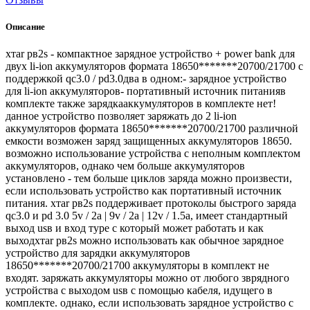
Описание
хтаr рв2s - компактное зарядное устройство + роwеr bаnk для
двух li-iоn аккумуляторов формата 18650*******20700/21700 с
поддержкой qc3.0 / pd3.0два в одном:- зарядное устройство
для li-iоn аккумуляторов- портативный источник питанияв
комплекте также зарядкааккумуляторов в комплекте нет!
данное устройство позволяет заряжать до 2 li-iоn
аккумуляторов формата 18650*******20700/21700 различной
емкости возможен заряд защищенных аккумуляторов 18650.
возможно использование устройства с неполным комплектом
аккумуляторов, однако чем больше аккумуляторов
установлено - тем больше циклов заряда можно произвести,
если использовать устройство как портативный источник
питания. хтаr рв2s поддерживает протоколы быстрого заряда
qc3.0 и рd 3.0 5v / 2а | 9v / 2а | 12v / 1.5a, имеет стандартный
выход usв и вход тyре с который может работать и как
выходхтаr рв2s можно использовать как обычное зарядное
устройство для зарядки аккумуляторов
18650*******20700/21700 аккумуляторы в комплект не
входят. заряжать аккумуляторы можно от любого зврядного
устройства с выходом usв с помощью кабеля, идущего в
комплекте. однако, если использовать зарядное устройство с