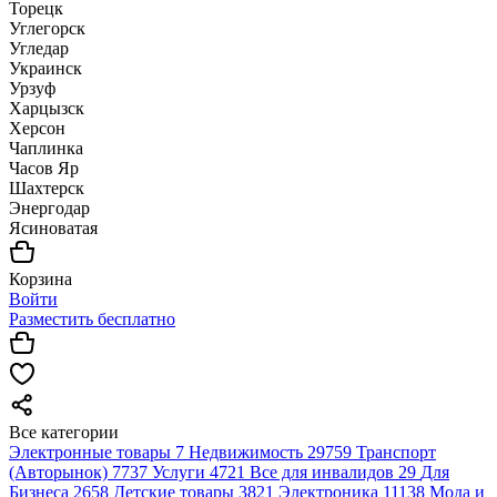
Торецк
Углегорск
Угледар
Украинск
Урзуф
Харцызск
Херсон
Чаплинка
Часов Яр
Шахтерск
Энергодар
Ясиноватая
Корзина
Войти
Разместить бесплатно
Все категории
Электронные товары
7
Недвижимость
29759
Транспорт
(Авторынок)
7737
Услуги
4721
Все для инвалидов
29
Для
Бизнеса
2658
Детские товары
3821
Электроника
11138
Мода и