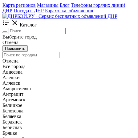
Карта регионов
Магазины
Блог
Телефоны горячих линий
ДНР
Погода в ДНР
Барахолка, объявления
Каталог
Выберите город
Отмена
Применить
Отмена
Все города
Авдеевка
Алешки
Алчевск
Амвросиевка
Антрацит
Артемовск
Белицкое
Белозерка
Беляевка
Бердянск
Берислав
Брянка