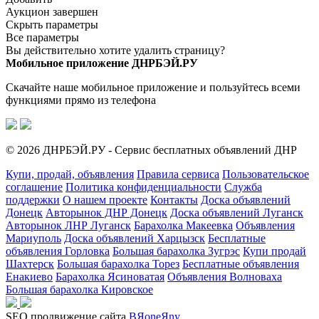
Аукцион завершен
Скрыть параметры
Все параметры
Вы действительно хотите удалить страницу?
Мобильное приложение ДНРБЭЙ.РУ
Скачайте наше мобильное приложение и пользуйтесь всеми
функциями прямо из телефона
© 2026 ДНРБЭЙ.РУ - Сервис бесплатных объявлений ДНР
Купи, продай, объявления
Правила сервиса
Пользовательское
соглашение
Политика конфиденциальности
Служба
поддержки
О нашем проекте
Контакты
Доска объявлений
Донецк
Авторынок ДНР Донецк
Доска объявлений Луганск
Авторынок ЛНР Луганск
Барахолка Макеевка
Объявления
Мариуполь
Доска объявлений Харцызск
Бесплатные
объявления Горловка
Большая барахолка Зугрэс
Купи продай
Шахтерск
Большая барахолка Торез
Бесплатные объявления
Енакиево
Барахолка Ясиноватая
Объявления Волноваха
Большая барахолка Кировское
SEO продвижение сайта
BЯoneЯny