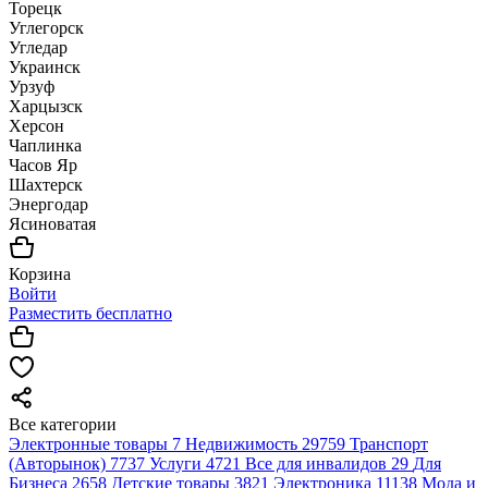
Торецк
Углегорск
Угледар
Украинск
Урзуф
Харцызск
Херсон
Чаплинка
Часов Яр
Шахтерск
Энергодар
Ясиноватая
Корзина
Войти
Разместить бесплатно
Все категории
Электронные товары
7
Недвижимость
29759
Транспорт
(Авторынок)
7737
Услуги
4721
Все для инвалидов
29
Для
Бизнеса
2658
Детские товары
3821
Электроника
11138
Мода и