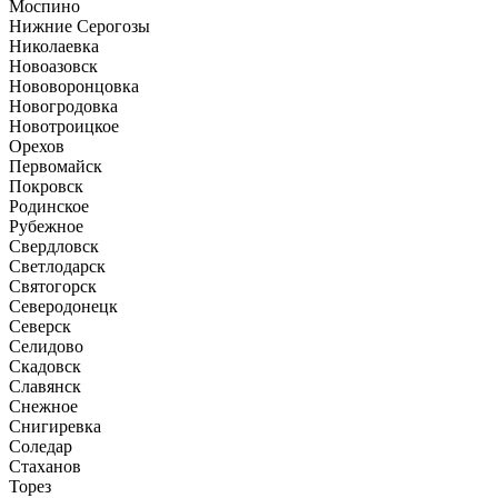
Моспино
Нижние Серогозы
Николаевка
Новоазовск
Нововоронцовка
Новогродовка
Новотроицкое
Орехов
Первомайск
Покровск
Родинское
Рубежное
Свердловск
Светлодарск
Святогорск
Северодонецк
Северск
Селидово
Скадовск
Славянск
Снежное
Снигиревка
Соледар
Стаханов
Торез