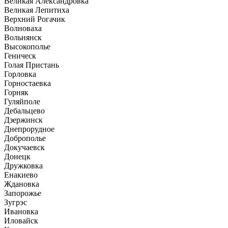
Великая Александровка
Великая Лепитиха
Верхний Рогачик
Волноваха
Вольнянск
Высокополье
Геническ
Голая Пристань
Горловка
Горностаевка
Горняк
Гуляйполе
Дебальцево
Дзержинск
Днепрорудное
Доброполье
Докучаевск
Донецк
Дружковка
Енакиево
Ждановка
Запорожье
Зугрэс
Ивановка
Иловайск