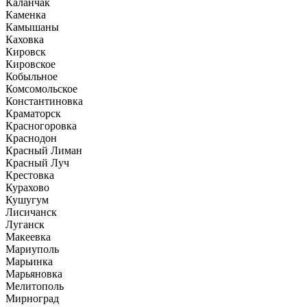
Каланчак
Каменка
Камышаны
Каховка
Кировск
Кировское
Кобыльное
Комсомольское
Константиновка
Краматорск
Красногоровка
Краснодон
Красный Лиман
Красный Луч
Крестовка
Курахово
Кушугум
Лисичанск
Луганск
Макеевка
Мариуполь
Марьинка
Марьяновка
Мелитополь
Мирноград