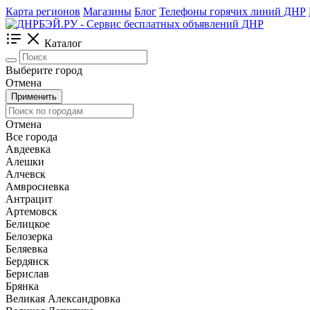
Карта регионов
Магазины
Блог
Телефоны горячих линий ДНР
Каталог
Выберите город
Отмена
Применить
Отмена
Все города
Авдеевка
Алешки
Алчевск
Амвросиевка
Антрацит
Артемовск
Белицкое
Белозерка
Беляевка
Бердянск
Берислав
Брянка
Великая Александровка