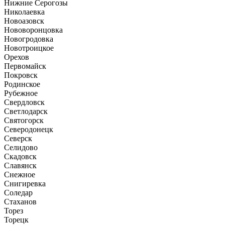
Нижние Серогозы
Николаевка
Новоазовск
Нововоронцовка
Новогродовка
Новотроицкое
Орехов
Первомайск
Покровск
Родинское
Рубежное
Свердловск
Светлодарск
Святогорск
Северодонецк
Северск
Селидово
Скадовск
Славянск
Снежное
Снигиревка
Соледар
Стаханов
Торез
Торецк