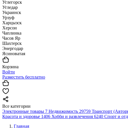
Углегорск
Угледар
Украинск
Урзуф
Харцызск
Херсон
Чаплинка
Часов Яр
Шахтерск
Энергодар
Ясиноватая
Корзина
Войти
Разместить бесплатно
Все категории
Электронные товары
7
Недвижимость
29759
Транспорт (Автор
Красота и здоровье
1406
Хобби и развлечения
6240
Спорт и от
Главная