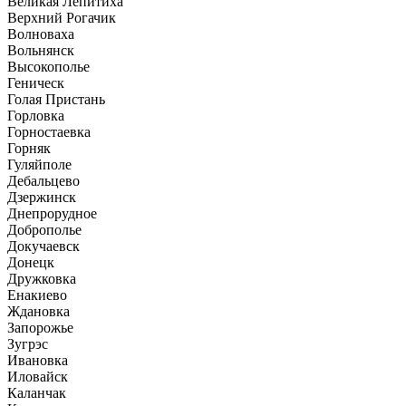
Великая Лепитиха
Верхний Рогачик
Волноваха
Вольнянск
Высокополье
Геническ
Голая Пристань
Горловка
Горностаевка
Горняк
Гуляйполе
Дебальцево
Дзержинск
Днепрорудное
Доброполье
Докучаевск
Донецк
Дружковка
Енакиево
Ждановка
Запорожье
Зугрэс
Ивановка
Иловайск
Каланчак