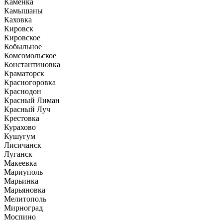
Каменка
Камышаны
Каховка
Кировск
Кировское
Кобыльное
Комсомольское
Константиновка
Краматорск
Красногоровка
Краснодон
Красный Лиман
Красный Луч
Крестовка
Курахово
Кушугум
Лисичанск
Луганск
Макеевка
Мариуполь
Марьинка
Марьяновка
Мелитополь
Мирноград
Моспино