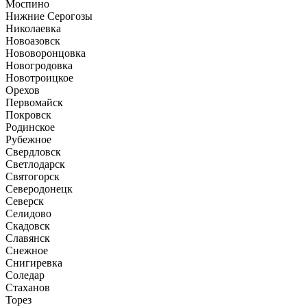
Моспино
Нижние Серогозы
Николаевка
Новоазовск
Нововоронцовка
Новогродовка
Новотроицкое
Орехов
Первомайск
Покровск
Родинское
Рубежное
Свердловск
Светлодарск
Святогорск
Северодонецк
Северск
Селидово
Скадовск
Славянск
Снежное
Снигиревка
Соледар
Стаханов
Торез