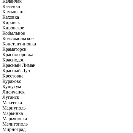
Каланчак
Каменка
Камышаны
Каховка
Кировск
Кировское
Кобыльное
Комсомольское
Константиновка
Краматорск
Красногоровка
Краснодон
Красный Лиман
Красный Луч
Крестовка
Курахово
Кушугум
Лисичанск
Луганск
Макеевка
Мариуполь
Марьинка
Марьяновка
Мелитополь
Мирноград