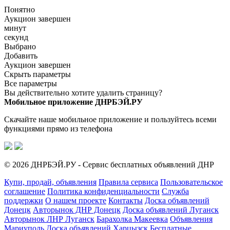
Понятно
Аукцион завершен
минут
секунд
Выбрано
Добавить
Аукцион завершен
Скрыть параметры
Все параметры
Вы действительно хотите удалить страницу?
Мобильное приложение ДНРБЭЙ.РУ
Скачайте наше мобильное приложение и пользуйтесь всеми
функциями прямо из телефона
© 2026 ДНРБЭЙ.РУ - Сервис бесплатных объявлений ДНР
Купи, продай, объявления
Правила сервиса
Пользовательское
соглашение
Политика конфиденциальности
Служба
поддержки
О нашем проекте
Контакты
Доска объявлений
Донецк
Авторынок ДНР Донецк
Доска объявлений Луганск
Авторынок ЛНР Луганск
Барахолка Макеевка
Объявления
Мариуполь
Доска объявлений Харцызск
Бесплатные