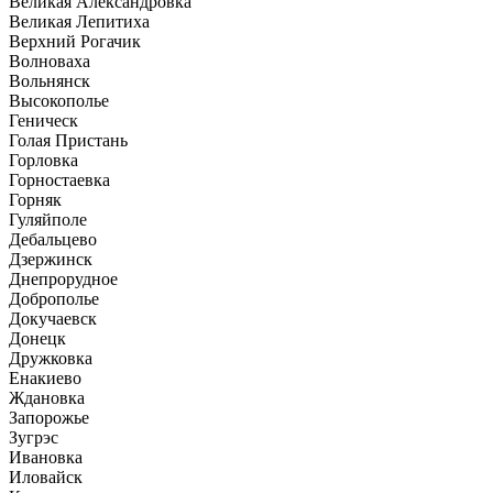
Великая Александровка
Великая Лепитиха
Верхний Рогачик
Волноваха
Вольнянск
Высокополье
Геническ
Голая Пристань
Горловка
Горностаевка
Горняк
Гуляйполе
Дебальцево
Дзержинск
Днепрорудное
Доброполье
Докучаевск
Донецк
Дружковка
Енакиево
Ждановка
Запорожье
Зугрэс
Ивановка
Иловайск