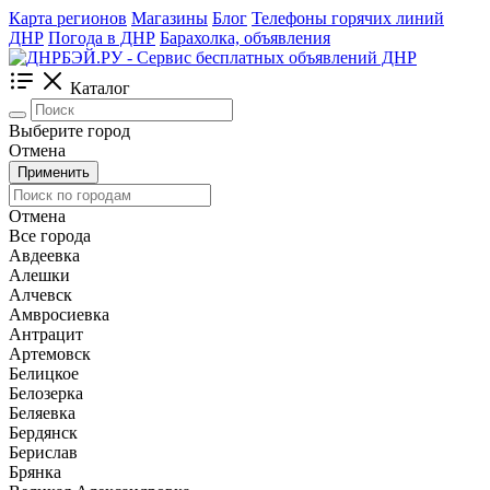
Карта регионов
Магазины
Блог
Телефоны горячих линий
ДНР
Погода в ДНР
Барахолка, объявления
Каталог
Выберите город
Отмена
Применить
Отмена
Все города
Авдеевка
Алешки
Алчевск
Амвросиевка
Антрацит
Артемовск
Белицкое
Белозерка
Беляевка
Бердянск
Берислав
Брянка