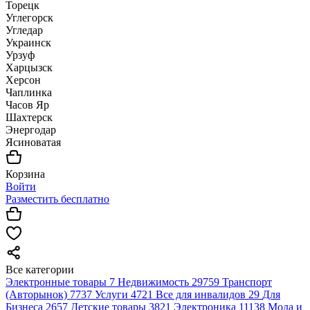
Торецк
Углегорск
Угледар
Украинск
Урзуф
Харцызск
Херсон
Чаплинка
Часов Яр
Шахтерск
Энергодар
Ясиноватая
Корзина
Войти
Разместить бесплатно
Все категории
Электронные товары
7
Недвижимость
29759
Транспорт
(Авторынок)
7737
Услуги
4721
Все для инвалидов
29
Для
Бизнеса
2657
Детские товары
3821
Электроника
11138
Мода и