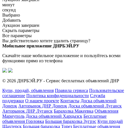
минут
секунд
Выбрано
Добавить
Аукцион завершен
Скрыть параметры
Все параметры
Вы действительно хотите удалить страницу?
Мобильное приложение ДНРБЭЙ.РУ
Скачайте наше мобильное приложение и пользуйтесь всеми
функциями прямо из телефона
© 2026 ДНРБЭЙ.РУ - Сервис бесплатных объявлений ДНР
Купи, продай, объявления
Правила сервиса
Пользовательское
соглашение
Политика конфиденциальности
Служба
поддержки
О нашем проекте
Контакты
Доска объявлений
Донецк
Авторынок ДНР Донецк
Доска объявлений Луганск
Авторынок ЛНР Луганск
Барахолка Макеевка
Объявления
Мариуполь
Доска объявлений Харцызск
Бесплатные
объявления Горловка
Большая барахолка Зугрэс
Купи продай
Шахтерск
Большая барахолка Торез
Бесплатные объявления