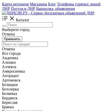
Карта регионов
Магазины
Блог
Телефоны горячих линий
ДНР
Погода в ДНР
Барахолка, объявления
Каталог
Выберите город
Отмена
Применить
Отмена
Все города
Авдеевка
Алешки
Алчевск
Амвросиевка
Антрацит
Артемовск
Белицкое
Белозерка
Беляевка
Бердянск
Берислав
Брянка