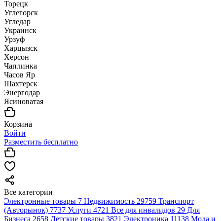
Торецк
Углегорск
Угледар
Украинск
Урзуф
Харцызск
Херсон
Чаплинка
Часов Яр
Шахтерск
Энергодар
Ясиноватая
Корзина
Войти
Разместить бесплатно
Все категории
Электронные товары
7
Недвижимость
29759
Транспорт
(Авторынок)
7737
Услуги
4721
Все для инвалидов
29
Для
Бизнеса
2658
Детские товары
3821
Электроника
11138
Мода и