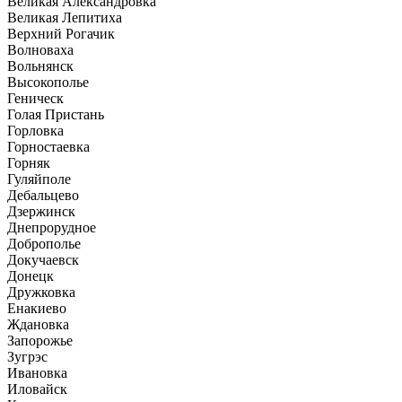
Великая Александровка
Великая Лепитиха
Верхний Рогачик
Волноваха
Вольнянск
Высокополье
Геническ
Голая Пристань
Горловка
Горностаевка
Горняк
Гуляйполе
Дебальцево
Дзержинск
Днепрорудное
Доброполье
Докучаевск
Донецк
Дружковка
Енакиево
Ждановка
Запорожье
Зугрэс
Ивановка
Иловайск