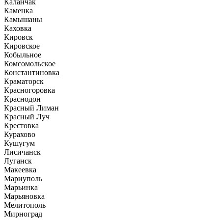
Каланчак
Каменка
Камышаны
Каховка
Кировск
Кировское
Кобыльное
Комсомольское
Константиновка
Краматорск
Красногоровка
Краснодон
Красный Лиман
Красный Луч
Крестовка
Курахово
Кушугум
Лисичанск
Луганск
Макеевка
Мариуполь
Марьинка
Марьяновка
Мелитополь
Мирноград