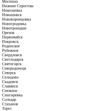
Моспино
Нижние Серогозы
Николаевка
Новоазовск
Нововоронцовка
Новогродовка
Новотроицкое
Орехов
Первомайск
Покровск
Родинское
Рубежное
Свердловск
Светлодарск
Святогорск
Северодонецк
Северск
Селидово
Скадовск
Славянск
Снежное
Снигиревка
Соледар
Стаханов
Торез