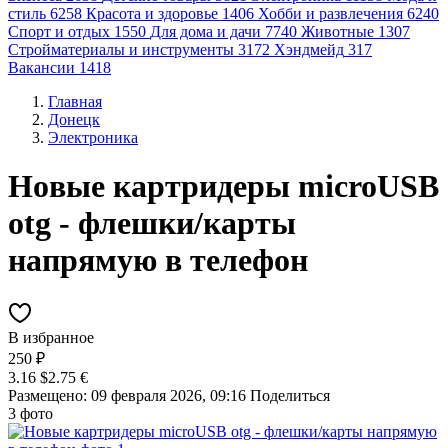
стиль
6258
Красота и здоровье
1406
Хобби и развлечения
6240
Спорт и отдых
1550
Для дома и дачи
7740
Животные
1307
Стройматериалы и инструменты
3172
Хэндмейд
317
Вакансии
1418
Главная
Донецк
Электроника
Нoвые картридеры microUSB
otg - флешки/карты
напрямую в телефон
В избранное
250 ₽
3.16 $
2.75 €
Размещено: 09 февраля 2026, 09:16
Поделиться
3 фото