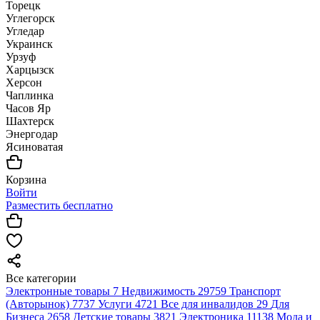
Торецк
Углегорск
Угледар
Украинск
Урзуф
Харцызск
Херсон
Чаплинка
Часов Яр
Шахтерск
Энергодар
Ясиноватая
Корзина
Войти
Разместить бесплатно
Все категории
Электронные товары
7
Недвижимость
29759
Транспорт
(Авторынок)
7737
Услуги
4721
Все для инвалидов
29
Для
Бизнеса
2658
Детские товары
3821
Электроника
11138
Мода и