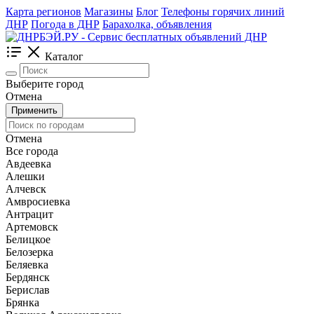
Карта регионов
Магазины
Блог
Телефоны горячих линий
ДНР
Погода в ДНР
Барахолка, объявления
Каталог
Выберите город
Отмена
Применить
Отмена
Все города
Авдеевка
Алешки
Алчевск
Амвросиевка
Антрацит
Артемовск
Белицкое
Белозерка
Беляевка
Бердянск
Берислав
Брянка