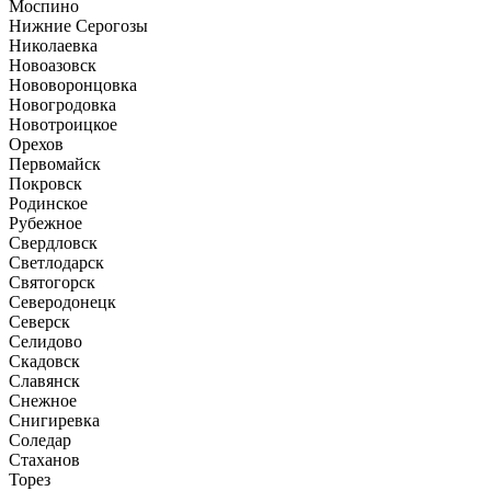
Моспино
Нижние Серогозы
Николаевка
Новоазовск
Нововоронцовка
Новогродовка
Новотроицкое
Орехов
Первомайск
Покровск
Родинское
Рубежное
Свердловск
Светлодарск
Святогорск
Северодонецк
Северск
Селидово
Скадовск
Славянск
Снежное
Снигиревка
Соледар
Стаханов
Торез