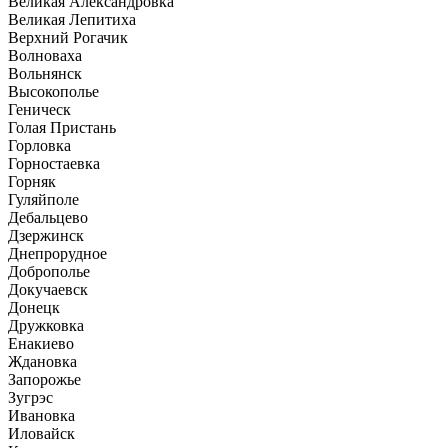
Великая Александровка
Великая Лепитиха
Верхний Рогачик
Волноваха
Вольнянск
Высокополье
Геническ
Голая Пристань
Горловка
Горностаевка
Горняк
Гуляйполе
Дебальцево
Дзержинск
Днепрорудное
Доброполье
Докучаевск
Донецк
Дружковка
Енакиево
Ждановка
Запорожье
Зугрэс
Ивановка
Иловайск