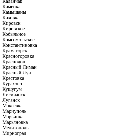
Каланчак
Каменка
Камышаны
Каховка
Кировск
Кировское
Кобыльное
Комсомольское
Константиновка
Краматорск
Красногоровка
Краснодон
Красный Лиман
Красный Луч
Крестовка
Курахово
Кушугум
Лисичанск
Луганск
Макеевка
Мариуполь
Марьинка
Марьяновка
Мелитополь
Мирноград