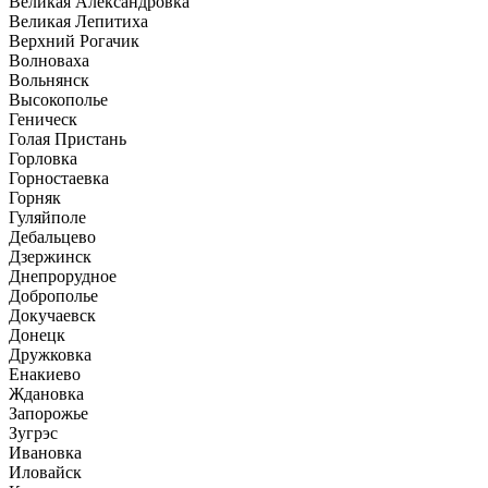
Великая Александровка
Великая Лепитиха
Верхний Рогачик
Волноваха
Вольнянск
Высокополье
Геническ
Голая Пристань
Горловка
Горностаевка
Горняк
Гуляйполе
Дебальцево
Дзержинск
Днепрорудное
Доброполье
Докучаевск
Донецк
Дружковка
Енакиево
Ждановка
Запорожье
Зугрэс
Ивановка
Иловайск