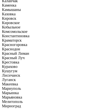
Каланчак
Каменка
Камышаны
Каховка
Кировск
Кировское
Кобыльное
Комсомольское
Константиновка
Краматорск
Красногоровка
Краснодон
Красный Лиман
Красный Луч
Крестовка
Курахово
Кушугум
Лисичанск
Луганск
Макеевка
Мариуполь
Марьинка
Марьяновка
Мелитополь
Мирноград