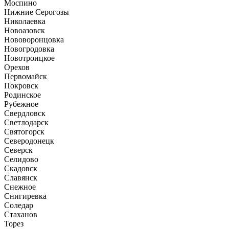
Моспино
Нижние Серогозы
Николаевка
Новоазовск
Нововоронцовка
Новогродовка
Новотроицкое
Орехов
Первомайск
Покровск
Родинское
Рубежное
Свердловск
Светлодарск
Святогорск
Северодонецк
Северск
Селидово
Скадовск
Славянск
Снежное
Снигиревка
Соледар
Стаханов
Торез