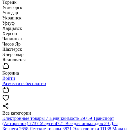
Торецк
Углегорск
Угледар
Украинск
Урзуф
Харцызск
Херсон
Чаплинка
Часов Яр
Шахтерск
Энергодар
Ясиноватая
Корзина
Войти
Разместить бесплатно
Все категории
Электронные товары
7
Недвижимость
29759
Транспорт
(Авторынок)
7737
Услуги
4721
Все для инвалидов
29
Для
Бизнеса
2658
Детские товары
3821
Электроника
11138
Мода и