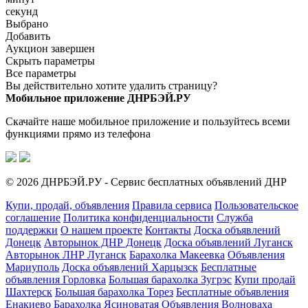
секунд
Выбрано
Добавить
Аукцион завершен
Скрыть параметры
Все параметры
Вы действительно хотите удалить страницу?
Мобильное приложение ДНРБЭЙ.РУ
Скачайте наше мобильное приложение и пользуйтесь всеми
функциями прямо из телефона
© 2026 ДНРБЭЙ.РУ - Сервис бесплатных объявлений ДНР
Купи, продай, объявления
Правила сервиса
Пользовательское
соглашение
Политика конфиденциальности
Служба
поддержки
О нашем проекте
Контакты
Доска объявлений
Донецк
Авторынок ДНР Донецк
Доска объявлений Луганск
Авторынок ЛНР Луганск
Барахолка Макеевка
Объявления
Мариуполь
Доска объявлений Харцызск
Бесплатные
объявления Горловка
Большая барахолка Зугрэс
Купи продай
Шахтерск
Большая барахолка Торез
Бесплатные объявления
Енакиево
Барахолка Ясиноватая
Объявления Волноваха