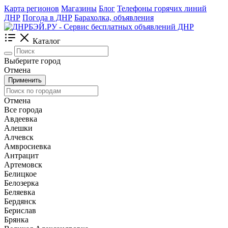
Карта регионов
Магазины
Блог
Телефоны горячих линий
ДНР
Погода в ДНР
Барахолка, объявления
Каталог
Выберите город
Отмена
Применить
Отмена
Все города
Авдеевка
Алешки
Алчевск
Амвросиевка
Антрацит
Артемовск
Белицкое
Белозерка
Беляевка
Бердянск
Берислав
Брянка