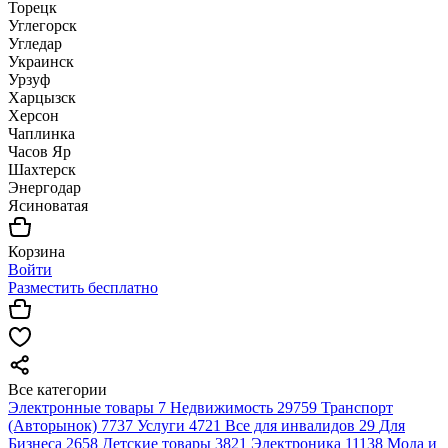
Торецк
Углегорск
Угледар
Украинск
Урзуф
Харцызск
Херсон
Чаплинка
Часов Яр
Шахтерск
Энергодар
Ясиноватая
Корзина
Войти
Разместить бесплатно
Все категории
Электронные товары
7
Недвижимость
29759
Транспорт
(Авторынок)
7737
Услуги
4721
Все для инвалидов
29
Для
Бизнеса
2658
Детские товары
3821
Электроника
11138
Мода и