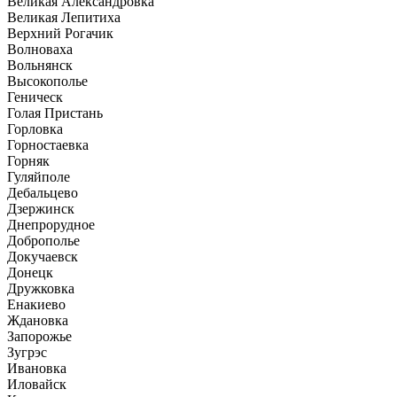
Великая Александровка
Великая Лепитиха
Верхний Рогачик
Волноваха
Вольнянск
Высокополье
Геническ
Голая Пристань
Горловка
Горностаевка
Горняк
Гуляйполе
Дебальцево
Дзержинск
Днепрорудное
Доброполье
Докучаевск
Донецк
Дружковка
Енакиево
Ждановка
Запорожье
Зугрэс
Ивановка
Иловайск