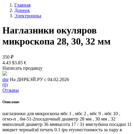
Главная
Донецк
Электроника
Наглазники окуляров
микроскопа 28, 30, 32 мм
350 ₽
4.43 $
3.85 €
Написать продавцу
dnr
На ДНРБЭЙ.РУ с 04.02.2026
(0)
Отзывы
Описание
наглазники для микроскопа мбс 1 , мбс 2 , мбс 9 , мбс 10 ,
огмэ-п , бм-51-2посадочный диаметр 28 мм , 30 мм , 32
ммполный диаметр 36 ммвысота 17 / 31 ммглубина посадки 11
ммцвет черныйзd печать 0.1 tpu eryoneстоимость за пару в