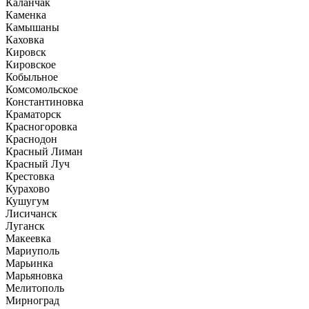
Каланчак
Каменка
Камышаны
Каховка
Кировск
Кировское
Кобыльное
Комсомольское
Константиновка
Краматорск
Красногоровка
Краснодон
Красный Лиман
Красный Луч
Крестовка
Курахово
Кушугум
Лисичанск
Луганск
Макеевка
Мариуполь
Марьинка
Марьяновка
Мелитополь
Мирноград