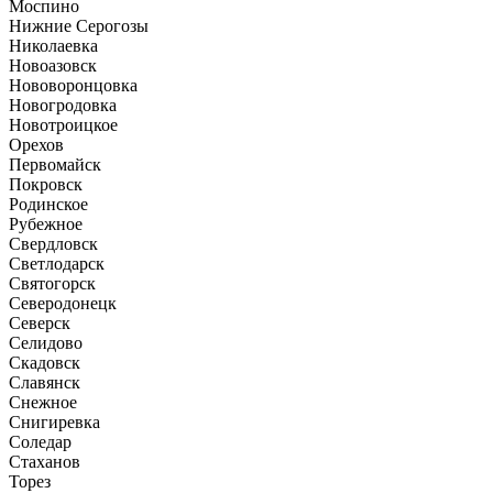
Моспино
Нижние Серогозы
Николаевка
Новоазовск
Нововоронцовка
Новогродовка
Новотроицкое
Орехов
Первомайск
Покровск
Родинское
Рубежное
Свердловск
Светлодарск
Святогорск
Северодонецк
Северск
Селидово
Скадовск
Славянск
Снежное
Снигиревка
Соледар
Стаханов
Торез