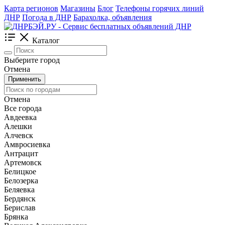
Карта регионов
Магазины
Блог
Телефоны горячих линий
ДНР
Погода в ДНР
Барахолка, объявления
Каталог
Выберите город
Отмена
Применить
Отмена
Все города
Авдеевка
Алешки
Алчевск
Амвросиевка
Антрацит
Артемовск
Белицкое
Белозерка
Беляевка
Бердянск
Берислав
Брянка