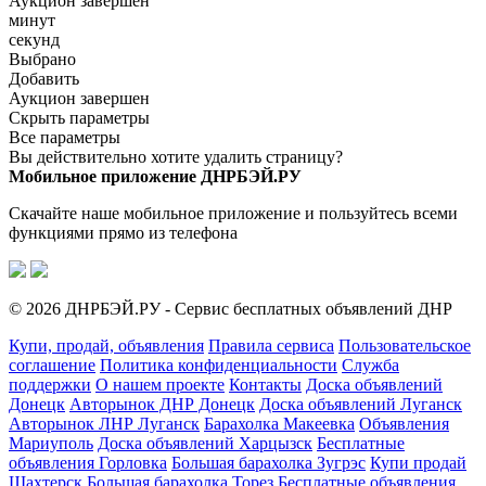
Аукцион завершен
минут
секунд
Выбрано
Добавить
Аукцион завершен
Скрыть параметры
Все параметры
Вы действительно хотите удалить страницу?
Мобильное приложение ДНРБЭЙ.РУ
Скачайте наше мобильное приложение и пользуйтесь всеми
функциями прямо из телефона
© 2026 ДНРБЭЙ.РУ - Сервис бесплатных объявлений ДНР
Купи, продай, объявления
Правила сервиса
Пользовательское
соглашение
Политика конфиденциальности
Служба
поддержки
О нашем проекте
Контакты
Доска объявлений
Донецк
Авторынок ДНР Донецк
Доска объявлений Луганск
Авторынок ЛНР Луганск
Барахолка Макеевка
Объявления
Мариуполь
Доска объявлений Харцызск
Бесплатные
объявления Горловка
Большая барахолка Зугрэс
Купи продай
Шахтерск
Большая барахолка Торез
Бесплатные объявления