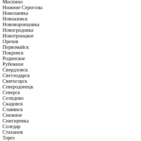
Моспино
Нижние Серогозы
Николаевка
Новоазовск
Нововоронцовка
Новогродовка
Новотроицкое
Орехов
Первомайск
Покровск
Родинское
Рубежное
Свердловск
Светлодарск
Святогорск
Северодонецк
Северск
Селидово
Скадовск
Славянск
Снежное
Снигиревка
Соледар
Стаханов
Торез