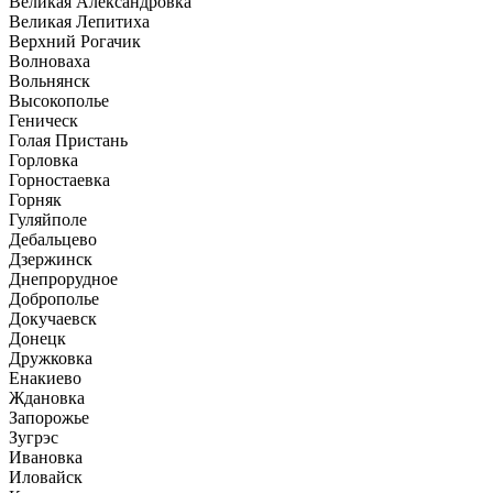
Великая Александровка
Великая Лепитиха
Верхний Рогачик
Волноваха
Вольнянск
Высокополье
Геническ
Голая Пристань
Горловка
Горностаевка
Горняк
Гуляйполе
Дебальцево
Дзержинск
Днепрорудное
Доброполье
Докучаевск
Донецк
Дружковка
Енакиево
Ждановка
Запорожье
Зугрэс
Ивановка
Иловайск