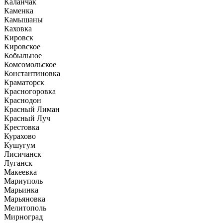
Каланчак
Каменка
Камышаны
Каховка
Кировск
Кировское
Кобыльное
Комсомольское
Константиновка
Краматорск
Красногоровка
Краснодон
Красный Лиман
Красный Луч
Крестовка
Курахово
Кушугум
Лисичанск
Луганск
Макеевка
Мариуполь
Марьинка
Марьяновка
Мелитополь
Мирноград