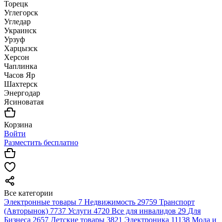
Торецк
Углегорск
Угледар
Украинск
Урзуф
Харцызск
Херсон
Чаплинка
Часов Яр
Шахтерск
Энергодар
Ясиноватая
Корзина
Войти
Разместить бесплатно
Все категории
Электронные товары
7
Недвижимость
29759
Транспорт
(Авторынок)
7737
Услуги
4720
Все для инвалидов
29
Для
Бизнеса
2657
Детские товары
3821
Электроника
11138
Мода и