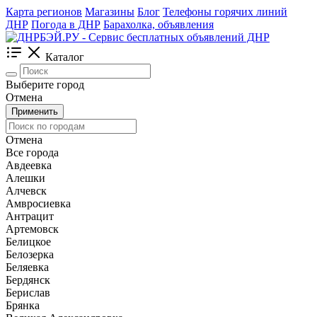
Карта регионов
Магазины
Блог
Телефоны горячих линий
ДНР
Погода в ДНР
Барахолка, объявления
Каталог
Выберите город
Отмена
Применить
Отмена
Все города
Авдеевка
Алешки
Алчевск
Амвросиевка
Антрацит
Артемовск
Белицкое
Белозерка
Беляевка
Бердянск
Берислав
Брянка