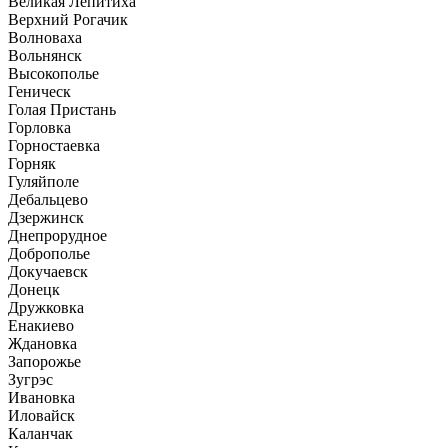
Великая Лепитиха
Верхний Рогачик
Волноваха
Вольнянск
Высокополье
Геническ
Голая Пристань
Горловка
Горностаевка
Горняк
Гуляйполе
Дебальцево
Дзержинск
Днепрорудное
Доброполье
Докучаевск
Донецк
Дружковка
Енакиево
Ждановка
Запорожье
Зугрэс
Ивановка
Иловайск
Каланчак