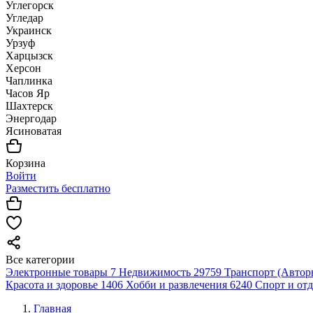
Углегорск
Угледар
Украинск
Урзуф
Харцызск
Херсон
Чаплинка
Часов Яр
Шахтерск
Энергодар
Ясиноватая
Корзина
Войти
Разместить бесплатно
Все категории
Электронные товары
7
Недвижимость
29759
Транспорт (Автор
Красота и здоровье
1406
Хобби и развлечения
6240
Спорт и от
Главная