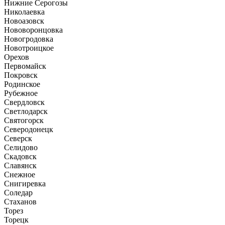
Нижние Серогозы
Николаевка
Новоазовск
Нововоронцовка
Новогродовка
Новотроицкое
Орехов
Первомайск
Покровск
Родинское
Рубежное
Свердловск
Светлодарск
Святогорск
Северодонецк
Северск
Селидово
Скадовск
Славянск
Снежное
Снигиревка
Соледар
Стаханов
Торез
Торецк