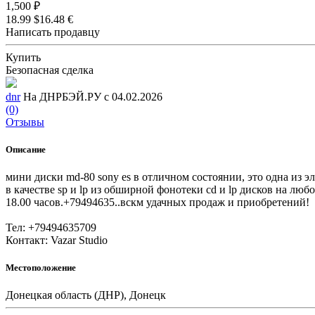
1,500 ₽
18.99 $
16.48 €
Написать продавцу
Купить
Безопасная сделка
dnr
На ДНРБЭЙ.РУ с 04.02.2026
(0)
Отзывы
Описание
мини диски md-80 sony es в отличном состоянии, это одна из 
в качестве sp и lp из обширной фонотеки cd и lp дисков на люб
18.00 часов.+79494635..вскм удачных продаж и приобретений!
Тел: +79494635709
Контакт: Vazar Studio
Местоположение
Донецкая область (ДНР), Донецк