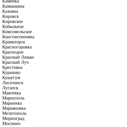
Каменка
Камышаны
Каховка
Кировск
Кировское
Кобыльное
Комсомольское
Константиновка
Краматорск
Красногоровка
Краснодон
Красный Лиман
Красный Луч
Крестовка
Курахово
Кушугум
Лисичанск
Луганск
Макеевка
Мариуполь
Марьинка
Марьяновка
Мелитополь
Мирноград
Моспино