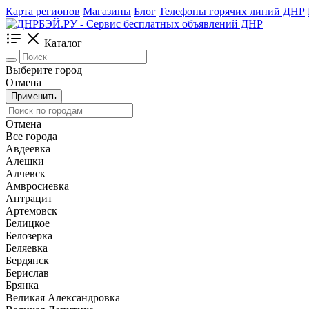
Карта регионов
Магазины
Блог
Телефоны горячих линий ДНР
Каталог
Выберите город
Отмена
Применить
Отмена
Все города
Авдеевка
Алешки
Алчевск
Амвросиевка
Антрацит
Артемовск
Белицкое
Белозерка
Беляевка
Бердянск
Берислав
Брянка
Великая Александровка