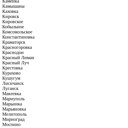
Каменка
Камышаны
Каховка
Кировск
Кировское
Кобыльное
Комсомольское
Константиновка
Краматорск
Красногоровка
Краснодон
Красный Лиман
Красный Луч
Крестовка
Курахово
Кушугум
Лисичанск
Луганск
Макеевка
Мариуполь
Марьинка
Марьяновка
Мелитополь
Мирноград
Моспино