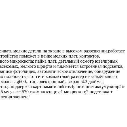
ривать мелкие детали на экране в высоком разрешении.работает
стройство поможет в пайке мелких плат, контактов,
вого микроскопа: пайка плат, детальный осмотр ювелирных
асекомых, мелкого шрифта и т.д.имеется встроенная подсветка,
запись фото/видео, автоматическое отключение, обнаружение
о пользоваться от сети.компактный размер не займёт много
одель: g600;- тип: электронный;- экран: 4.3 дюйма;-
сть;- поддержка карт памяти: microsd;- питание: аккумулятор/от
5 мм;- вес: 530 г.комплектация:1 микроскоп;2 подставка +
вления.звоните!