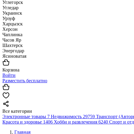
Углегорск
Угледар
Украинск
Урзуф
Харцызск
Херсон
Чаплинка
Часов Яр
Шахтерск
Энергодар
Ясиноватая
Корзина
Войти
Разместить бесплатно
Все категории
Электронные товары
7
Недвижимость
29759
Транспорт (Автор
Красота и здоровье
1406
Хобби и развлечения
6240
Спорт и от
Главная