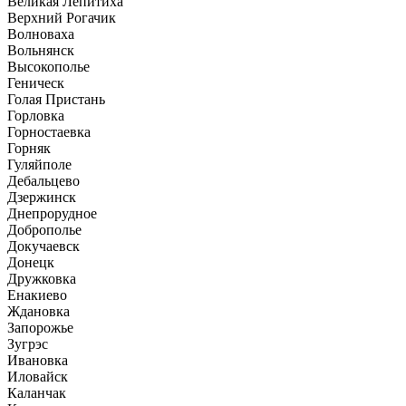
Великая Лепитиха
Верхний Рогачик
Волноваха
Вольнянск
Высокополье
Геническ
Голая Пристань
Горловка
Горностаевка
Горняк
Гуляйполе
Дебальцево
Дзержинск
Днепрорудное
Доброполье
Докучаевск
Донецк
Дружковка
Енакиево
Ждановка
Запорожье
Зугрэс
Ивановка
Иловайск
Каланчак