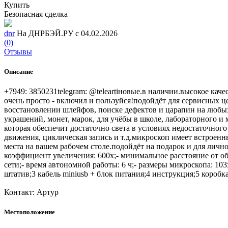
Купить
Безопасная сделка
dnr
На ДНРБЭЙ.РУ с 04.02.2026
(0)
Отзывы
Описание
+7949: 3850231telegram: @teleartiновые.в наличии.высокое ка
очень просто - включил и пользуйся!подойдёт для сервисных ц
восстановлении шлейфов, поиске дефектов и царапин на любы
украшений, монет, марок, для учёбы в школе, лабораторного и
которая обеспечит достаточно света в условиях недостаточног
движения, циклическая запись и т.д.микроскоп имеет встроенн
места на вашем рабочем столе.подойдёт на подарок и для личног
коэффициент увеличения: 600x;- минимальное расстояние от объе
сети;- время автономной работы: 6 ч;- размеры микроскопа: 103
штатив;3 кабель miniusb + блок питания;4 инструкция;5 короб
Контакт: Артур
Местоположение