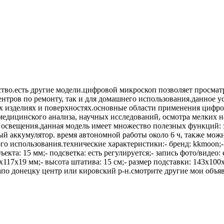
чество.есть другие модели.цифровой микроскоп позволяет просмат
ентров по ремонту, так и для домашнего использования.данное у
х изделиях и поверхностях.основные области применения цифро
 медицинского анализа, научных исследований, осмотра мелких н
о освещения.данная модель имеет множество полезных функций: 
ый аккумулятор. время автономной работы около 6 ч, также можн
о использования.технические характеристики:- бренд: kkmoon;- м
кта: 15 мм;- подсветка: есть регулируется;- запись фото/видео: е
x117x19 мм;- высота штатива: 15 см;- размер подставки: 143x100x
капо донецку центр или кировский р-н.смотрите другие мои объя