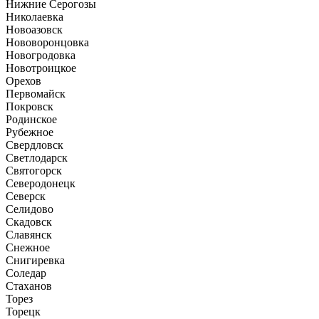
Нижние Серогозы
Николаевка
Новоазовск
Нововоронцовка
Новогродовка
Новотроицкое
Орехов
Первомайск
Покровск
Родинское
Рубежное
Свердловск
Светлодарск
Святогорск
Северодонецк
Северск
Селидово
Скадовск
Славянск
Снежное
Снигиревка
Соледар
Стаханов
Торез
Торецк