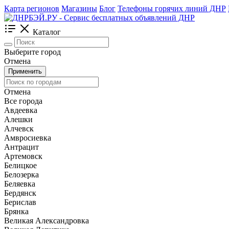
Карта регионов
Магазины
Блог
Телефоны горячих линий ДНР
Каталог
Выберите город
Отмена
Применить
Отмена
Все города
Авдеевка
Алешки
Алчевск
Амвросиевка
Антрацит
Артемовск
Белицкое
Белозерка
Беляевка
Бердянск
Берислав
Брянка
Великая Александровка