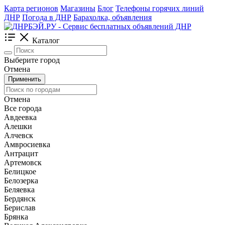
Карта регионов
Магазины
Блог
Телефоны горячих линий
ДНР
Погода в ДНР
Барахолка, объявления
Каталог
Выберите город
Отмена
Применить
Отмена
Все города
Авдеевка
Алешки
Алчевск
Амвросиевка
Антрацит
Артемовск
Белицкое
Белозерка
Беляевка
Бердянск
Берислав
Брянка