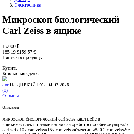
Электроника
Микроскоп биологический
Carl Zeiss в ящике
15,000 ₽
185.19 $
159.57 €
Написать продавцу
Купить
Безопасная сделка
dnr
На ДНРБЭЙ.РУ с 04.02.2026
(0)
Отзывы
Описание
микроскоп биологический carl zeiss карл цейс в
ящикекомплект предметов на фотоработоспособенокуляры7х
carl zeiss10х carl zeissк15х carl zeissобъективы8/ 0.2 carl zeiss20/