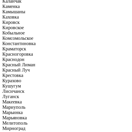
Каланчак
Каменка
Камышаны
Каховка
Кировск
Кировское
Кобыльное
Комсомольское
Константиновка
Краматорск
Красногоровка
Краснодон
Красный Лиман
Красный Луч
Крестовка
Курахово
Кушугум
Лисичанск
Луганск
Макеевка
Мариуполь
Марьинка
Марьяновка
Мелитополь
Мирноград