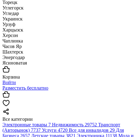
Торецк
Углегорск
Угледар
Украинск
Урзуф
Харцызск
Херсон
Чаплинка
Часов Яр
Шахтерск
Энергодар
Ясиноватая
Корзина
Войти
Разместить бесплатно
Все категории
Электронные товары
7
Недвижимость
29752
Транспорт
(Авторынок)
7737
Услуги
4720
Все для инвалидов
29
Для
Бизнеса
2657
Детские товары
3821
Электроника
11138
Мода и