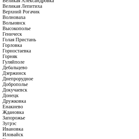
Великая Александровка
Великая Лепитиха
Верхний Рогачик
Волноваха
Вольнянск
Высокополье
Геническ
Голая Пристань
Горловка
Горностаевка
Горняк
Гуляйполе
Дебальцево
Дзержинск
Днепрорудное
Доброполье
Докучаевск
Донецк
Дружковка
Енакиево
Ждановка
Запорожье
Зугрэс
Ивановка
Иловайск