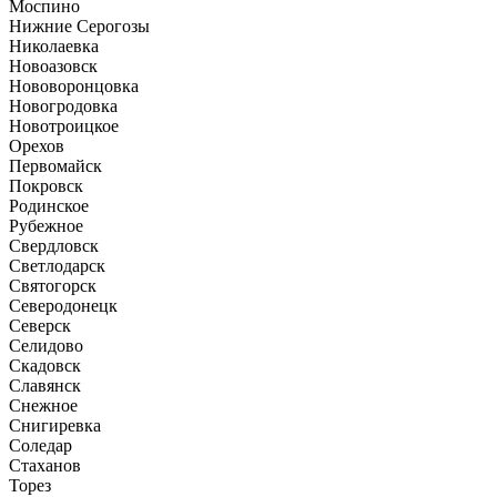
Моспино
Нижние Серогозы
Николаевка
Новоазовск
Нововоронцовка
Новогродовка
Новотроицкое
Орехов
Первомайск
Покровск
Родинское
Рубежное
Свердловск
Светлодарск
Святогорск
Северодонецк
Северск
Селидово
Скадовск
Славянск
Снежное
Снигиревка
Соледар
Стаханов
Торез