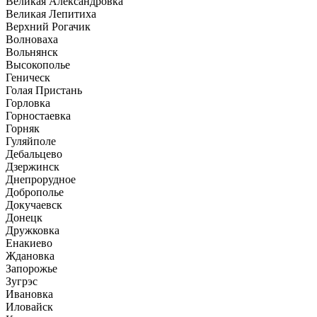
Великая Александровка
Великая Лепитиха
Верхний Рогачик
Волноваха
Вольнянск
Высокополье
Геническ
Голая Пристань
Горловка
Горностаевка
Горняк
Гуляйполе
Дебальцево
Дзержинск
Днепрорудное
Доброполье
Докучаевск
Донецк
Дружковка
Енакиево
Ждановка
Запорожье
Зугрэс
Ивановка
Иловайск