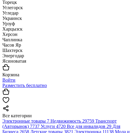
Торецк
Углегорск
Угледар
Украинск
Урзуф
Харцызск
Херсон
Чаплинка
Часов Яр
Шахтерск
Энергодар
Ясиноватая
Корзина
Войти
Разместить бесплатно
Все категории
Электронные товары
7
Недвижимость
29759
Транспорт
(Авторынок)
7737
Услуги
4720
Все для инвалидов
29
Для
Бизнеса
2658
Детские товары
3821
Электроника
11138
Мода и