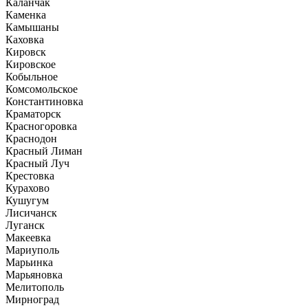
Каланчак
Каменка
Камышаны
Каховка
Кировск
Кировское
Кобыльное
Комсомольское
Константиновка
Краматорск
Красногоровка
Краснодон
Красный Лиман
Красный Луч
Крестовка
Курахово
Кушугум
Лисичанск
Луганск
Макеевка
Мариуполь
Марьинка
Марьяновка
Мелитополь
Мирноград