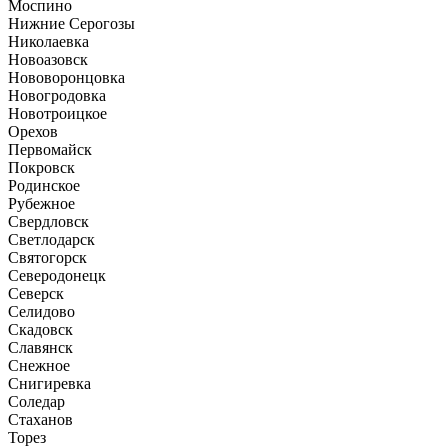
Моспино
Нижние Серогозы
Николаевка
Новоазовск
Нововоронцовка
Новогродовка
Новотроицкое
Орехов
Первомайск
Покровск
Родинское
Рубежное
Свердловск
Светлодарск
Святогорск
Северодонецк
Северск
Селидово
Скадовск
Славянск
Снежное
Снигиревка
Соледар
Стаханов
Торез