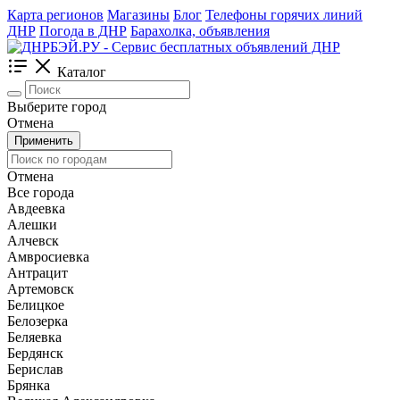
Карта регионов
Магазины
Блог
Телефоны горячих линий
ДНР
Погода в ДНР
Барахолка, объявления
Каталог
Выберите город
Отмена
Применить
Отмена
Все города
Авдеевка
Алешки
Алчевск
Амвросиевка
Антрацит
Артемовск
Белицкое
Белозерка
Беляевка
Бердянск
Берислав
Брянка