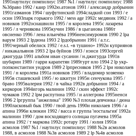
1991наутилус помпилиус 1987 №1 / наутилус помпилиус 1988
№3браво 1992 / каир 1992ю.атонов 1991 / александр добрынин
1991газманов 1994 / шуфутинский 1994сладкий сон 1993 / е
осин 1993парк горького 1992 / меss аgе 1992с медяник 1992 / а
новиков 1992осиашвили 1995 / н королева 1995с лазарева
1995 / л чернякова 1995кучин 1986 / в цыганова 1986т
овсиенко 1996 / лена ильичёва 1996ненсимуромов 1990 2 lра
варум 1993 2 lрдюна 1993 2 lрдобрынин 1991 / а.т.с.
1991черный обелиск 1992 / e.s.t. «в тушино» 1992и куприянов
/ никакальянов 1993 2 lра буйнов 1993 / нэнси 1993сергей
джигурда 1991 альбом иван сусанин / н.джигурда 1991в
шубарин 1989 / гарри карапетян 1989гурт нло 1994 2 lр укр-
попконстантин ундров 1989 2 lрпресняков 1995 2 lри николаев
1991 / н королева 1991а новиков 1995 / владимир хозяенко
1995в сташевский 1995 / ю шкитун 1995н сенчукова 1995 /
браво 1995валерия 1992 / в чайка 1992в добрынин 1994 / а
киркоров 1994игорь малинин 1992 / скин эффект 1992с
чумаков 1992 2 lрм распутина 1995 / и аллегрова 1995ненси
1996 2 lргруппа "анжелика" 1990 №3 плохая девчонка / дюна
1990ласковый бык 1990 / твой день 1990и николаев 1996 / а
апина 1996и клюкин 1992 / васса и группа 'ностальгия' 1992а
малинин 1990 / дом восходящего солнцаа пугачева 1995а
апина 1992 / т маркова 1992с ротару 1991 / юлия 1991в
асмолов 1987 №1 / наутилус помпилиус 1988 №2в асмолов
1988, в асмолов 1988 №3в асмолов 1989 2 lр №4в асмолов