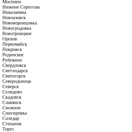
Моспино
Нижние Серогозы
Николаевка
Новоазовск
Нововоронцовка
Новогродовка
Новотроицкое
Орехов
Первомайск
Покровск
Родинское
Рубежное
Свердловск
Светлодарск
Святогорск
Северодонецк
Северск
Селидово
Скадовск
Славянск
Снежное
Снигиревка
Соледар
Стаханов
Торез