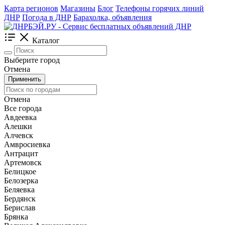
Карта регионов
Магазины
Блог
Телефоны горячих линий
ДНР
Погода в ДНР
Барахолка, объявления
Каталог
Выберите город
Отмена
Применить
Отмена
Все города
Авдеевка
Алешки
Алчевск
Амвросиевка
Антрацит
Артемовск
Белицкое
Белозерка
Беляевка
Бердянск
Берислав
Брянка