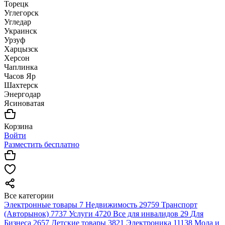
Торецк
Углегорск
Угледар
Украинск
Урзуф
Харцызск
Херсон
Чаплинка
Часов Яр
Шахтерск
Энергодар
Ясиноватая
Корзина
Войти
Разместить бесплатно
Все категории
Электронные товары
7
Недвижимость
29759
Транспорт
(Авторынок)
7737
Услуги
4720
Все для инвалидов
29
Для
Бизнеса
2657
Детские товары
3821
Электроника
11138
Мода и