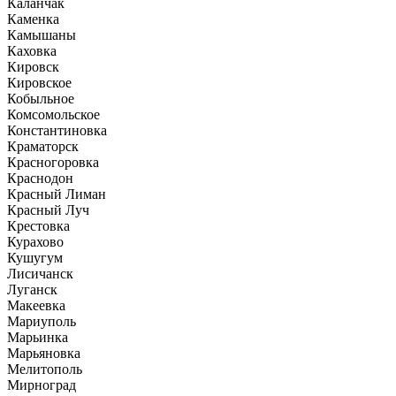
Каланчак
Каменка
Камышаны
Каховка
Кировск
Кировское
Кобыльное
Комсомольское
Константиновка
Краматорск
Красногоровка
Краснодон
Красный Лиман
Красный Луч
Крестовка
Курахово
Кушугум
Лисичанск
Луганск
Макеевка
Мариуполь
Марьинка
Марьяновка
Мелитополь
Мирноград