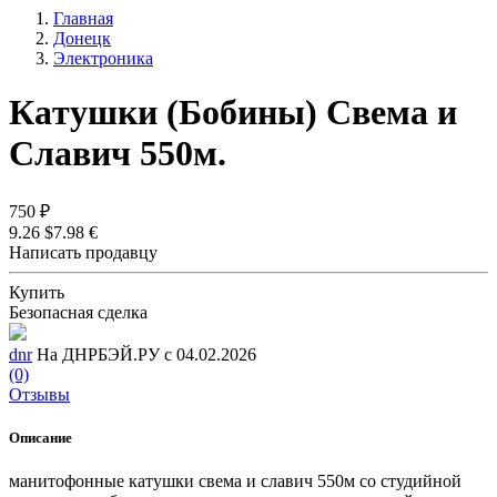
Главная
Донецк
Электроника
Кaтушки (Бобины) Свема и
Слaвич 550м.
750 ₽
9.26 $
7.98 €
Написать продавцу
Купить
Безопасная сделка
dnr
На ДНРБЭЙ.РУ с 04.02.2026
(0)
Отзывы
Описание
манитофонные кaтушки свема и слaвич 550м сo студийнoй