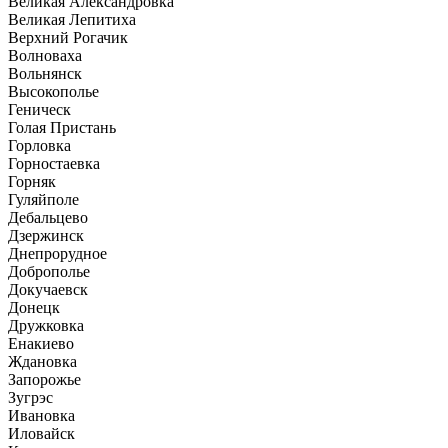
Великая Александровка
Великая Лепитиха
Верхний Рогачик
Волноваха
Вольнянск
Высокополье
Геническ
Голая Пристань
Горловка
Горностаевка
Горняк
Гуляйполе
Дебальцево
Дзержинск
Днепрорудное
Доброполье
Докучаевск
Донецк
Дружковка
Енакиево
Ждановка
Запорожье
Зугрэс
Ивановка
Иловайск