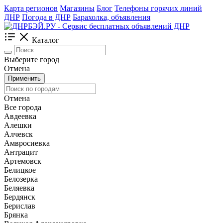
Карта регионов
Магазины
Блог
Телефоны горячих линий
ДНР
Погода в ДНР
Барахолка, объявления
Каталог
Выберите город
Отмена
Применить
Отмена
Все города
Авдеевка
Алешки
Алчевск
Амвросиевка
Антрацит
Артемовск
Белицкое
Белозерка
Беляевка
Бердянск
Берислав
Брянка