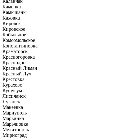
Каланчак
Каменка
Камышаны
Каховка
Кировск
Кировское
Кобыльное
Комсомольское
Константиновка
Краматорск
Красногоровка
Краснодон
Красный Лиман
Красный Луч
Крестовка
Курахово
Кушугум
Лисичанск
Луганск
Макеевка
Мариуполь
Марьинка
Марьяновка
Мелитополь
Мирноград