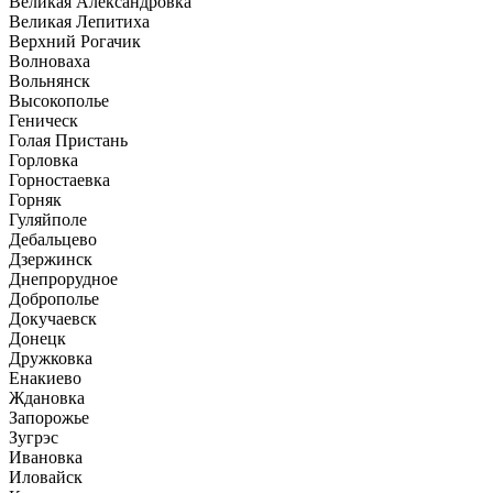
Великая Александровка
Великая Лепитиха
Верхний Рогачик
Волноваха
Вольнянск
Высокополье
Геническ
Голая Пристань
Горловка
Горностаевка
Горняк
Гуляйполе
Дебальцево
Дзержинск
Днепрорудное
Доброполье
Докучаевск
Донецк
Дружковка
Енакиево
Ждановка
Запорожье
Зугрэс
Ивановка
Иловайск