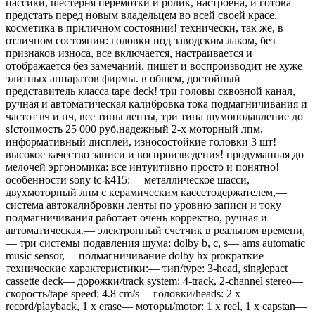
пассики, шестерня перемотки и ролик, настроена, и готова
предстать перед новым владельцем во всей своей красе.
косметика в приличном состоянии! технически, так же, в
отличном состоянии: головки под заводским лаком, без
признаков износа, все включается, настраивается и
отображается без замечаний. пишет и воспроизводит не хуже
элитных аппаратов фирмы. в общем, достойный
представитель класса tape deck! три головы сквозной канал,
ручная и автоматическая калибровка тока подмагничивания и
частот вч и нч, все типы ленты, три типа шумоподавление до
s!стоимость 25 000 руб.надежный 2-х моторный лпм,
информативный дисплей, износостойкие головки 3 шт!
высокое качество записи и воспроизведения! продуманная до
мелочей эргономика: все интуитивно просто и понятно!
особенности sony tc-k415:— металлическое шасси,—
двухмоторный лпм с керамическим кассетодержателем,—
система автокалибровки ленты по уровню записи и току
подмагничивания работает очень корректно, ручная и
автоматическая.— электронный счетчик в реальном времени,
— три системы подавления шума: dolby b, c, s— ams automatic
music sensor,— подмагничивание dolby hx proкраткие
технические характеристики:— тип/type: 3-head, singlepact
cassette deck— дорожки/track system: 4-track, 2-channel stereo—
скорость/tape speed: 4.8 cm/s— головки/heads: 2 x
record/playback, 1 x erase— моторы/motor: 1 x reel, 1 x capstan—