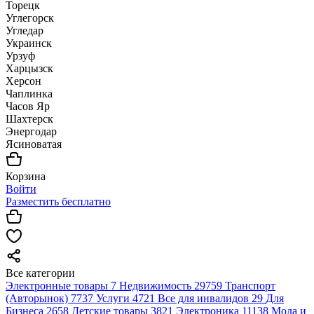
Торецк
Углегорск
Угледар
Украинск
Урзуф
Харцызск
Херсон
Чаплинка
Часов Яр
Шахтерск
Энергодар
Ясиноватая
Корзина
Войти
Разместить бесплатно
Все категории
Электронные товары
7
Недвижимость
29759
Транспорт
(Авторынок)
7737
Услуги
4721
Все для инвалидов
29
Для
Бизнеса
2658
Детские товары
3821
Электроника
11138
Мода и