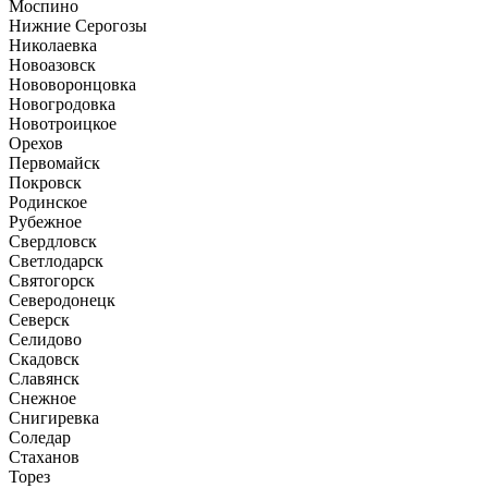
Моспино
Нижние Серогозы
Николаевка
Новоазовск
Нововоронцовка
Новогродовка
Новотроицкое
Орехов
Первомайск
Покровск
Родинское
Рубежное
Свердловск
Светлодарск
Святогорск
Северодонецк
Северск
Селидово
Скадовск
Славянск
Снежное
Снигиревка
Соледар
Стаханов
Торез