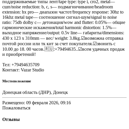
поддерживаемые типы лент/tape type: type i, cro2, metal—
сшп/noise reduction: b, c, s— подмагничивание/headroom
extension: hx pro— диапазон частот/frequency response: 30hz to
16khz metal tape— соотношение сигнал-шум/signal to noise
ratio: 75db dolby c— детонация/wow and flutter: 0.05%— общие
гармонические искажения/total harmonic distortion: 1.5%—
выходное напряжение/output: 0.5v line— габариты/dimensions:
430 x 123 x 310mm — вес/ weight: 3.8kg.☑возможна отправка
почтой россии или тк кит за счет покупателя.☑звонить с
10.00 до 18. 00 часов.🇷🇺:+79494635..☑всем удачных продаж
и приобретений!
Тел: +79494635709
Контакт: Vazar Studio
Местоположение
Донецкая область (ДНР), Донецк
Размещено: 09 февраля 2026, 09:16
Пожаловаться
Отзывы