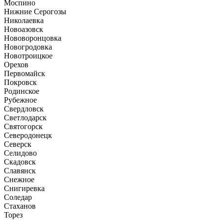
Моспино
Нижние Серогозы
Николаевка
Новоазовск
Нововоронцовка
Новогродовка
Новотроицкое
Орехов
Первомайск
Покровск
Родинское
Рубежное
Свердловск
Светлодарск
Святогорск
Северодонецк
Северск
Селидово
Скадовск
Славянск
Снежное
Снигиревка
Соледар
Стаханов
Торез