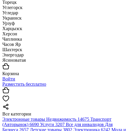
Торецк
Углегорск
Угледар
Украинск
Урзуф
Харцызск
Херсон
Чаплинка
Часов Яр
Шахтерск
Энергодар
Ясиноватая
Корзина
Войти
Разместить бесплатно
Все категории
Электронные товары
Недвижимость
14675
Транспорт
(Авторынок)
6690
Услуги
3207
Все для инвалидов
Для
Бизнеса
2657
Детские товары
3802
Электроника
6242
Мода и