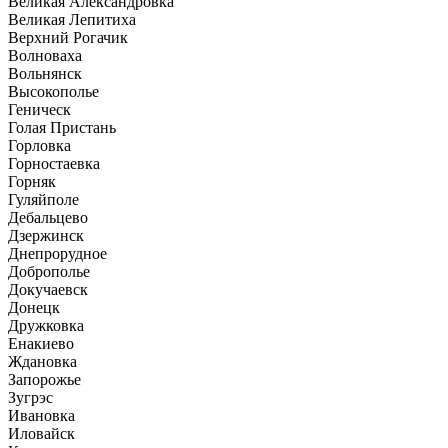
Великая Александровка
Великая Лепитиха
Верхний Рогачик
Волноваха
Вольнянск
Высокополье
Геническ
Голая Пристань
Горловка
Горностаевка
Горняк
Гуляйполе
Дебальцево
Дзержинск
Днепрорудное
Доброполье
Докучаевск
Донецк
Дружковка
Енакиево
Ждановка
Запорожье
Зугрэс
Ивановка
Иловайск