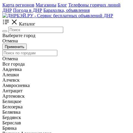
Карта регионов
Магазины
Блог
Телефоны горячих линий
ДНР
Погода в ДНР
Барахолка, объявления
Каталог
Выберите город
Отмена
Применить
Отмена
Все города
Авдеевка
Алешки
Алчевск
Амвросиевка
Антрацит
Артемовск
Белицкое
Белозерка
Беляевка
Бердянск
Берислав
Брянка