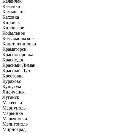
Каланчак
Каменка
Камышаны
Каховка
Кировск
Кировское
Кобыльное
Комсомольское
Константиновка
Краматорск
Красногоровка
Краснодон
Красный Лиман
Красный Луч
Крестовка
Курахово
Кушугум
Лисичанск
Луганск
Макеевка
Мариуполь
Марьинка
Марьяновка
Мелитополь
Мирноград