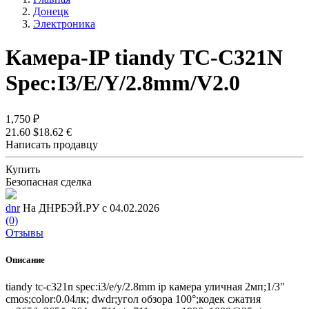
Донецк
Электроника
Камера-IP tiandy TC-C321N
Spec:I3/E/Y/2.8mm/V2.0
1,750 ₽
21.60 $
18.62 €
Написать продавцу
Купить
Безопасная сделка
dnr
На ДНРБЭЙ.РУ с 04.02.2026
(0)
Отзывы
Описание
tiandy tc-c321n spec:i3/e/y/2.8mm ip камера уличная 2мп;1/3"
cmos;color:0.04лк; dwdr;угол обзора 100°;кодек сжатия