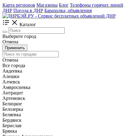
Карта регионов
Магазины
Блог
Телефоны горячих линий
ДНР
Погода в ДНР
Барахолка, объявления
Каталог
Выберите город
Отмена
Применить
Отмена
Все города
Авдеевка
Алешки
Алчевск
Амвросиевка
Антрацит
Артемовск
Белицкое
Белозерка
Беляевка
Бердянск
Берислав
Брянка