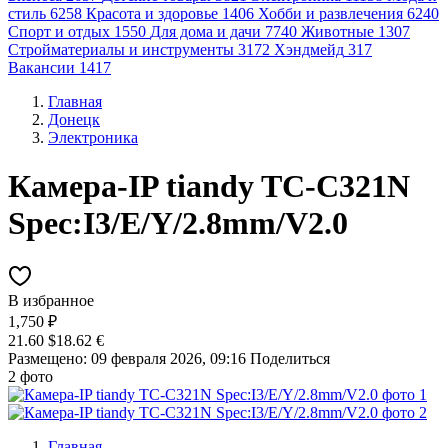
стиль
6258
Красота и здоровье
1406
Хобби и развлечения
6240
Спорт и отдых
1550
Для дома и дачи
7740
Животные
1307
Стройматериалы и инструменты
3172
Хэндмейд
317
Вакансии
1417
Главная
Донецк
Электроника
Камера-IP tiandy TC-C321N
Spec:I3/E/Y/2.8mm/V2.0
В избранное
1,750 ₽
21.60 $
18.62 €
Размещено: 09 февраля 2026, 09:16
Поделиться
2 фото
Главная