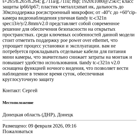
s+265/h.265/h.264; g.711a/g.711u; rtsp; 1920x1080@25к/с; класс
защиты ip66/ip67; пластик+металл;smart ик, дальность до
30м;поддержка poe;встроенный микрофон; от -40°с до +60°сip-
камера видеонаблюдения уличная tiandy tc-c321n
spec:i3/e/y/2.8mm/v2.0 представляет собой современное
решение для обеспечения безопасности на открытых
пространствах. среди ключевых особенностей данной модели
стоит отметить поддержку poe power over ethernet, что
упрощает процесс установки и эксплуатации. вам не
потребуется прокладывать отдельные кабели для питания
мини камеры, что значительно снижает затраты на монтаж и
повышает удобство использования. tiandy tc-c321n v2.0
оснащена функцией ночного видения, что позволяет вести
наблюдение в темное время суток, обеспечивая
круглосуточную защиту
Контакт: Сергей
Местоположение
Донецкая область (ДНР), Донецк
Размещено: 09 февраля 2026, 09:16
Пожаловаться