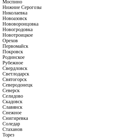
Моспино
Нижние Серогозы
Николаевка
Новоазовск
Нововоронцовка
Новогродовка
Новотроицкое
Орехов
Первомайск
Покровск
Родинское
Рубежное
Свердловск
Светлодарск
Святогорск
Северодонецк
Северск
Селидово
Скадовск
Славянск
Снежное
Снигиревка
Соледар
Стаханов
Торез