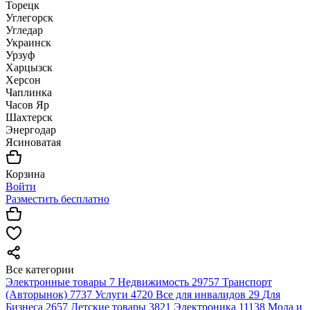
Торецк
Углегорск
Угледар
Украинск
Урзуф
Харцызск
Херсон
Чаплинка
Часов Яр
Шахтерск
Энергодар
Ясиноватая
Корзина
Войти
Разместить бесплатно
Все категории
Электронные товары
7
Недвижимость
29757
Транспорт
(Авторынок)
7737
Услуги
4720
Все для инвалидов
29
Для
Бизнеса
2657
Детские товары
3821
Электроника
11138
Мода и