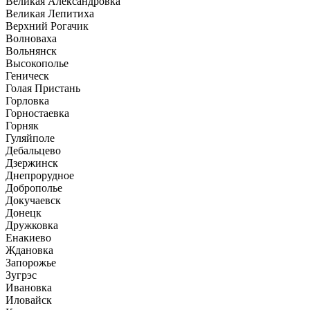
Великая Александровка
Великая Лепитиха
Верхний Рогачик
Волноваха
Вольнянск
Высокополье
Геническ
Голая Пристань
Горловка
Горностаевка
Горняк
Гуляйполе
Дебальцево
Дзержинск
Днепрорудное
Доброполье
Докучаевск
Донецк
Дружковка
Енакиево
Ждановка
Запорожье
Зугрэс
Ивановка
Иловайск