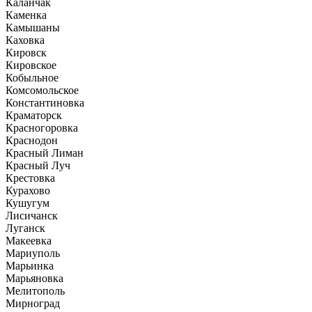
Каланчак
Каменка
Камышаны
Каховка
Кировск
Кировское
Кобыльное
Комсомольское
Константиновка
Краматорск
Красногоровка
Краснодон
Красный Лиман
Красный Луч
Крестовка
Курахово
Кушугум
Лисичанск
Луганск
Макеевка
Мариуполь
Марьинка
Марьяновка
Мелитополь
Мирноград