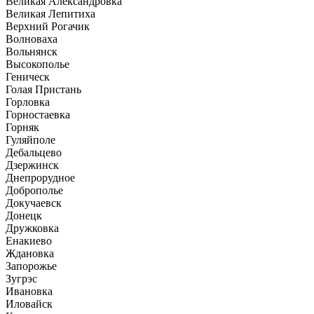
Великая Александровка
Великая Лепитиха
Верхний Рогачик
Волноваха
Вольнянск
Высокополье
Геническ
Голая Пристань
Горловка
Горностаевка
Горняк
Гуляйполе
Дебальцево
Дзержинск
Днепрорудное
Доброполье
Докучаевск
Донецк
Дружковка
Енакиево
Ждановка
Запорожье
Зугрэс
Ивановка
Иловайск