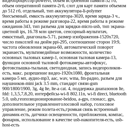
видеопроцессор-powervr, объем встроенной памяти-32 гб,
объем оперативной памяти-2гб, слот для карт памяти объемом
до 512 гб, отдельный, тип аккумулятора-li-polymer
9несъемный, емкость аккумулятора-3020, время заряда-3 ч.,
время работы в режиме разговора-22, время работы в режиме
ожидания-343, тип разъема для зарядки-micro-usb, тип экрана-
цветной ips, 16.78 млн цветов, сенсорный-мультитач,
емкостный, диагональ-5.71, размер изображения-1520x720,
число пикселей на дюйм ppi-295, соотношение сторон 19:9,
частота обновления экрана-60, автоматический поворот
экранаесть, мультимедийные возможности, количество
основных тыловых камер-1, основная тыловая камера-13,
функции основной тыловой фотокамеры-автофокус,
фотовспышка-тыльная, светодиодная, запись видеороликов-
есть, макс. разрешение видео-1920x1080, фронтальная
камера-5 мп, аудио-mp3, aac, wav, wma, fm-радио, разъем для
наушников-mini jack 3.5 mm, стандарт связи-gsm
900/1800/1900, 3g, 4g lte, lte-a cat. 4, поддержка диапазонов lte,
fdd: 1,3,5,7,8,20, интерфейсы-wi-fi 802.11n, wi-fi direct, bluetooth
5.0, usb,геопозиционирование-beidou, a-gps, глонасс, gps,
дополнительное управлениеголосовой набор, голосовое
управление, режим полета-есть,громкая связь встроенный
динамик-есть, датчики освещенности, приближения, компас,
фонарик, использование в качестве usb-накопителя-есть, usb-
host-есть