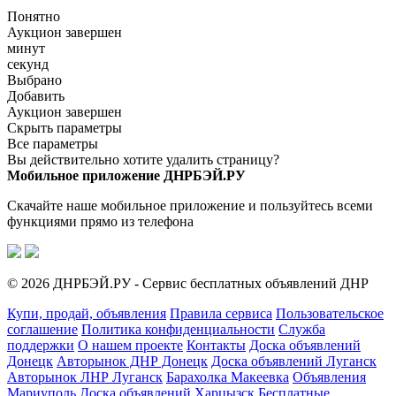
Понятно
Аукцион завершен
минут
секунд
Выбрано
Добавить
Аукцион завершен
Скрыть параметры
Все параметры
Вы действительно хотите удалить страницу?
Мобильное приложение ДНРБЭЙ.РУ
Скачайте наше мобильное приложение и пользуйтесь всеми
функциями прямо из телефона
© 2026 ДНРБЭЙ.РУ - Сервис бесплатных объявлений ДНР
Купи, продай, объявления
Правила сервиса
Пользовательское
соглашение
Политика конфиденциальности
Служба
поддержки
О нашем проекте
Контакты
Доска объявлений
Донецк
Авторынок ДНР Донецк
Доска объявлений Луганск
Авторынок ЛНР Луганск
Барахолка Макеевка
Объявления
Мариуполь
Доска объявлений Харцызск
Бесплатные