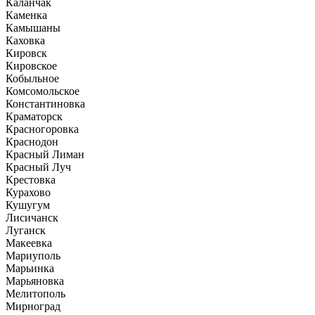
Каланчак
Каменка
Камышаны
Каховка
Кировск
Кировское
Кобыльное
Комсомольское
Константиновка
Краматорск
Красногоровка
Краснодон
Красный Лиман
Красный Луч
Крестовка
Курахово
Кушугум
Лисичанск
Луганск
Макеевка
Мариуполь
Марьинка
Марьяновка
Мелитополь
Мирноград