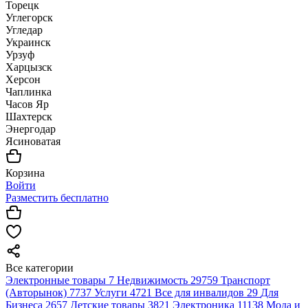
Торецк
Углегорск
Угледар
Украинск
Урзуф
Харцызск
Херсон
Чаплинка
Часов Яр
Шахтерск
Энергодар
Ясиноватая
Корзина
Войти
Разместить бесплатно
Все категории
Электронные товары
7
Недвижимость
29759
Транспорт
(Авторынок)
7737
Услуги
4721
Все для инвалидов
29
Для
Бизнеса
2657
Детские товары
3821
Электроника
11138
Мода и