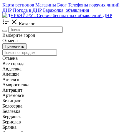
Карта регионов
Магазины
Блог
Телефоны горячих линий
ДНР
Погода в ДНР
Барахолка, объявления
Каталог
Выберите город
Отмена
Применить
Отмена
Все города
Авдеевка
Алешки
Алчевск
Амвросиевка
Антрацит
Артемовск
Белицкое
Белозерка
Беляевка
Бердянск
Берислав
Брянка