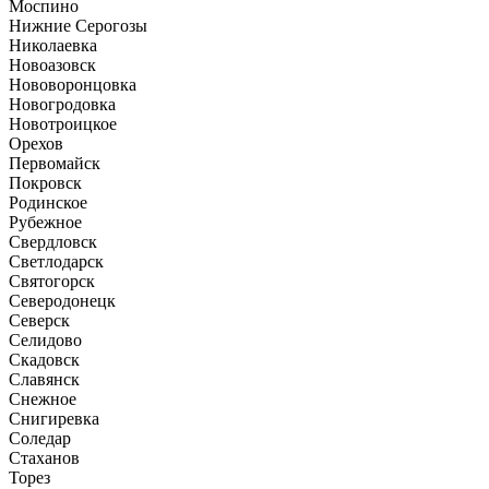
Моспино
Нижние Серогозы
Николаевка
Новоазовск
Нововоронцовка
Новогродовка
Новотроицкое
Орехов
Первомайск
Покровск
Родинское
Рубежное
Свердловск
Светлодарск
Святогорск
Северодонецк
Северск
Селидово
Скадовск
Славянск
Снежное
Снигиревка
Соледар
Стаханов
Торез